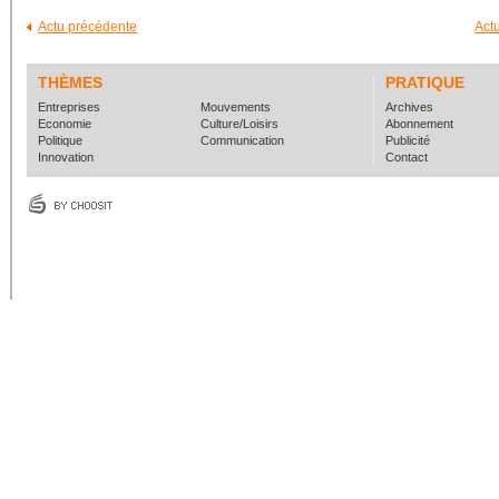
Actu précédente
Act
THÈMES
PRATIQUE
Entreprises
Mouvements
Archives
Economie
Culture/Loisirs
Abonnement
Politique
Communication
Publicité
Innovation
Contact