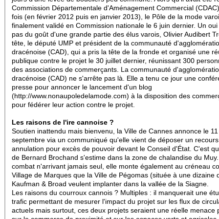
Commission Départementale d'Aménagement Commercial (CDAC)
fois (en février 2012 puis en janvier 2013), le Pôle de la mode varo
finalement validé en Commission nationale le 6 juin dernier. Un oui 
pas du goût d'une grande partie des élus varois, Olivier Audibert T
tête, le député UMP et président de la communauté d'agglomérati
dracénoise (CAD), qui a pris la tête de la fronde et organisé une r
publique contre le projet le 30 juillet dernier, réunissant 300 perso
des associations de commerçants. La communauté d'agglomérati
dracénoise (CAD) ne s'arrête pas là. Elle a tenu ce jour une confé
presse pour annoncer le lancement d'un blog
(http://www.nonaupoledelamode.com) à la disposition des commer
pour fédérer leur action contre le projet.
Les raisons de l'ire cannoise ?
Soutien inattendu mais bienvenu, la Ville de Cannes annonce le 11
septembre via un communiqué qu'elle vient de déposer un recours
annulation pour excès de pouvoir devant le Conseil d'État. C'est que
de Bernard Brochand s'estime dans la zone de chalandise du Muy.
combat n'arrivant jamais seul, elle monte également au créneau co
Village de Marques que la Ville de Pégomas (située à une dizaine 
Kaufman & Broad veulent implanter dans la vallée de la Siagne.
Les raisons du courroux cannois ? Multiples :
il manquerait une ét
trafic permettant de mesurer l'impact du projet sur les flux de circul
actuels mais surtout, ces deux projets seraient une réelle menace