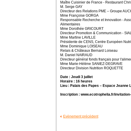
Maître Cuisinier de France - Restaurant Chri
M. Serge GAY
Directeur des Relations PME – Groupe AU
Mme Françoise GORGA
Responsable Recherche et Innovation - Assoc
Alimentaires
Mme Dorothée GRICOURT
Directeur Promotion & Communication - S
Mme Martine LAVILLE
Présidente de CENS, Centre Européen Nutri
Mme Dominique LOISEAU
Relais & Châteaux Bernard Loiseau
M. Daniel NAIRAUD
Directeur général fonds français pour l'alimen
Mme Marie-Hélène SANIEZ-DEGRAVE
Directeur Division Nutrition ROQUETTE
Date : Jeudi 3 juillet
Horaire : 16 heures
Lieu : Palais des Papes – Espace Jeanne 
Inscription : www.ecotrophelia.fr/invitation
Evènement précédent