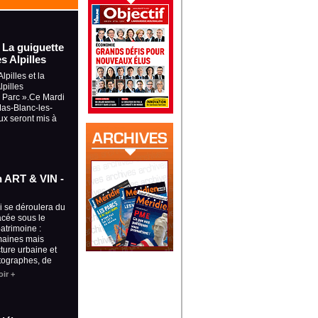
- La guiguette
s Alpilles
lpilles et la
pilles
u Parc ».Ce Mardi
 Mas-Blanc-les-
ux seront mis à
on ART & VIN -
ui se déroulera du
lacée sous le
patrimoine :
maines mais
cture urbaine et
tographes, de
ir +