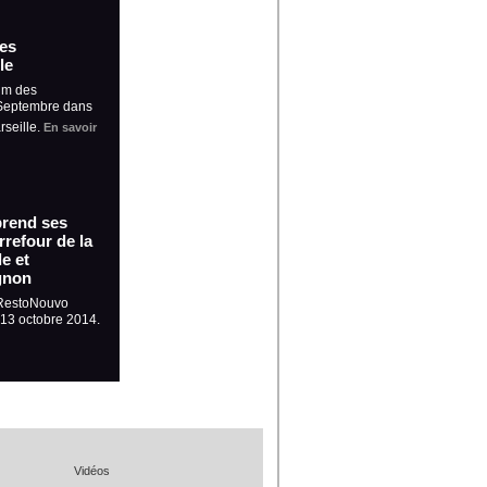
es
le
um des
 Septembre dans
rseille.
En savoir
prend ses
refour de la
e et
gnon
 RestoNouvo
t 13 octobre 2014.
Vidéos