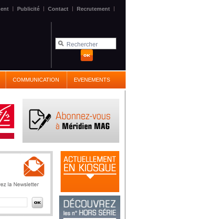
|
|
|
|
ent
Publicité
Contact
Recrutement
COMMUNICATION
EVENEMENTS