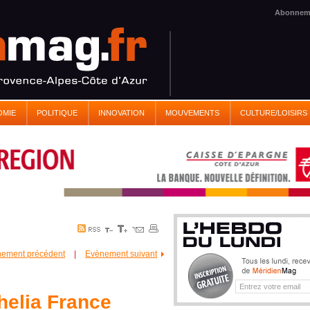
Abonnem
OMIE
POLITIQUE
INNOVATION
MOUVEMENTS
CULTURE/LOISIRS
ement précédent
|
Evènement suivant
phelia France