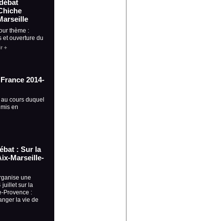
-débat
Chiche
Marseille
our thème :
 et ouverture du
r +
a France 2014-
 au cours duquel
 mis en
débat : Sur la
ix-Marseille-
rganise une
juillet sur la
e-Provence :
nger la vie de