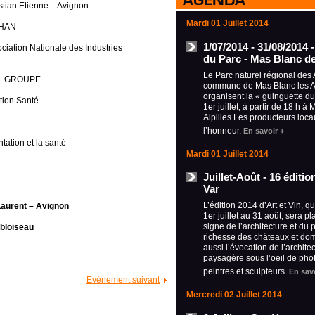
stian Etienne – Avignon
Mardi 01 Juillet 2014
CHAN
1/07/2014 - 31/08/2014 
iation Nationale des Industries
du Parc - Mas Blanc de
Le Parc naturel régional des A
IAL GROUPE
commune de Mas Blanc les Al
organisent la « guinguette d
tion Santé
1er juillet, à partir de 18 h à
Alpilles Les producteurs loca
l’honneur.
En savoir +
tation et la santé
Mardi 01 Juillet 2014
Juillet-Août - 16 éditi
Var
L’édition 2014 d’Art et Vin, q
Laurent – Avignon
1er juillet au 31 août, sera p
signe de l’architecture et du 
-bloiseau
richesse des châteaux et do
aussi l’évocation de l’archite
paysagère sous l’oeil de pho
peintres et sculpteurs.
En savo
Evènement suivant
Mercredi 02 Juillet 2014