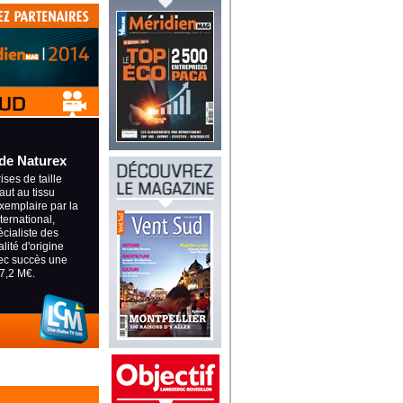
de Naturex
ses de taille
aut au tissu
xemplaire par la
nternational,
écialiste des
lité d'origine
vec succès une
7,2 M€.