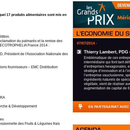
uel 17 produits alimentaires sont mis en
tition.
roclamation du palmarès et la remise des
07/07/2014 -
 d'ECOTROPHELIA France 2014 :
Thierry Lambert, PDG 
, Président de l'Association Nationale des
Emblématique de ces entrepri
intermédiaire qui font tant déf
d’entreprises hexagonales, e
tions fournisseurs – EMC Distribution
stratégie d’innovation et à l’i
l’entreprise vauclusienne, sp
ingrédients naturels de spécia
végétale, vient de réaliser a
augmentation de capital de 6
INRA
cherche & Développement
mes
essionnelle des Fruits & Légumes frais