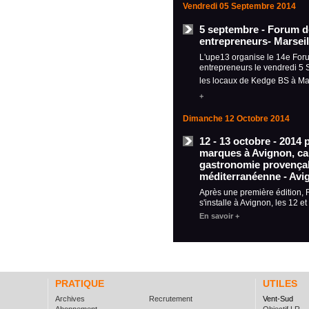
Vendredi 05 Septembre 2014
5 septembre - Forum d
entrepreneurs- Marseil
L'upe13 organise le 14e For
entrepreneurs le vendredi 5
les locaux de Kedge BS à Ma
+
Dimanche 12 Octobre 2014
12 - 13 octobre - 2014 
marques à Avignon, car
gastronomie provençal
méditerranéenne - Avi
Après une première édition,
s'installe à Avignon, les 12 e
En savoir +
PRATIQUE
UTILES
Archives
Recrutement
Vent-Sud