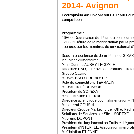
2014- Avignon
Ecotrophélia est un concours au cours duq
compétition
Programme :
16H00: Dégustation de 17 produits en compé
17H30: Clôture de la manifestation par la p
trophées par les membres du jury national
Sous la présidence de Jean-Philippe GIRARD
Industries Alimentaires
Mme Corinne AUBRY LECOMTE
Directrice R&D; – Innovation produits – Rela
Groupe Casino
M. Yves BAYON DE NOYER
Pôle de compétitivité TERRALIA
M. Jean-René BUISSON
Président de SOPEXA
Mme Christine CHERBUT
Directrice scientifique pour l'alimentation - 
M. Laurent COUSIN
Directeur Groupe Marketing de l'Offre, Re
Solutions de Services sur Site – SODEXO
M. Bruno DUPONT
Président du Jury Innovation Fruits et Légu
Président d'INTERFEL, Association interprof
M. Christian ETIENNE