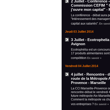
2 Juillet - Conférence 
Commission CEFIM " 
j'ouvre mon capital" - 
La conférence - débat aura p
"Intéressement des managers
capital aux salariés".
En savoi
Jeudi 03 Juillet 2014
3 Juillet - Ecotropheli
Avignon
Ecotrophélia est un concours
17 produits alimentaires sont
compétition
En savoir +
Vendredi 04 Juillet 2014
4 juillet - Rencontre - 
route de la Métropole A
Provence - Marseille
La CCI Marseille-Provence o
rencontre-débat le vendredi 4 
future métropole Aix-Marseill
Comment la métropole va cha
vos entreprises ?
En savoir +