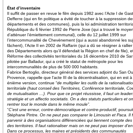
État d’inventaire
Il suffit de passer en revue le film depuis 1982 avec l’Acte I de Gas
Defferre (qui en fin politique a évité de toucher à la suppression de
départements et des communes), puis la loi administration territoria
République du 6 février 1992 de Pierre Joxe (qui a trouvé le moye
d’atténuer l’émiettement communal), celle du 12 juillet 1999 sur
l’intercommunalité de Chevènement (qui a aussi abandonné les suj
fâchent), l’Acte II en 2002 de Raffarin (qui a dû se résigner à rallie
des Départements alors qu’il défendait la Région en chef de file), et
Réforme des collectivités territoriales du 16 décembre 2010 de Sar
pilotée par Balladur, qui a créé le statut de métropole pour les
intercommunalités de plus de 500 000 habitants.
Fabrice Bertoglio, directeur général des services adjoint du San O
Provence, rappelle que l'acte III de la décentralisation, qui en est à
énième version, continue
“de multiplier les outils de la rationalisati
territoriale (haut conseil des Territoires, Conférence territoriale, Coe
de mutualisation …). Pour que ce projet réussisse, il faut un leader
stratégie et un affectio societatis. On a des statuts particuliers et o
rentrer tout le monde dans le même moule”.
“
C’est une erreur, contre-démocratique et contre-productif,
poursui
Stéphane Pintre.
On ne peut pas comparer le Limousin et Paca. Il 
parvenir à des organisations différenciées qui tiennent compte des 
des territoires. Il faut rationaliser mais on ne peut pas imposer d’en
Dans ce processus, les maires et présidents des communautés