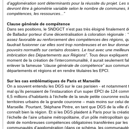
d’agglomération sont déterminants pour la réussite du projet. Les s
devront être à géométrie variable selon le nombre de communes, l
compétences, les ressources...”
Clause générale de compétence
Dans ses positions, le SNDGCT n’est pas très éloigné finalement d
de Balladur porteur d’une décentralisation à coloration régionale :
assez favorable au renforcement des compétences des régions, qu’
faudrait fusionner car elles sont trop nombreuses et en leur donna
pouvoirs normatifs sur certains dossiers. Le tout avec une meilleur
imbrication des Départements aux Régions”.
Tous deux expliquent
moment de la création de l’intercommunalité, il aurait seulement fal
enlever la fameuse
“clause générale de compétence”
aux commun
départements et régions et en rendre titulaires les EPCI.
Sur les cas emblématiques de Paris et Marseille
On a souvent entendu les DGS sur le cas parisien - et notamment t
mal qu’ils pensaient de l’instauration d’un super EPCI de 124 com
6,5 millions d'habitants à l'échelle de la seule petite couronne exclu
territoires urbains de la grande couronne – mais moins sur celui de
Marseille. Pourtant, Stéphane Pintre, en tant que DGS de la ville d’
connaît bien la région. Et si les DGS plaident à Paris pour la créati
l’échelle de l’aire urbaine métropolitaine, d’un pôle métropolitain qui
doté de nombreuses compétences obligatoires transférées par les
communautés d’agglomération (dans ce schéma, les communauté