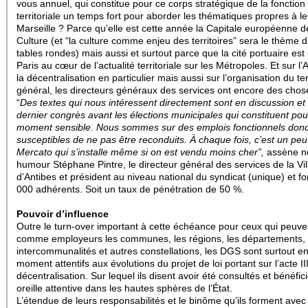
vous annuel, qui constitue pour ce corps stratégique de la fonction
territoriale un temps fort pour aborder les thématiques propres à le
Marseille ? Parce qu’elle est cette année la Capitale européenne d
Culture (et “la culture comme enjeu des territoires” sera le thème 
tables rondes) mais aussi et surtout parce que la cité portuaire e
Paris au cœur de l’actualité territoriale sur les Métropoles. Et sur l’A
la décentralisation en particulier mais aussi sur l’organisation du ter
général, les directeurs généraux des services ont encore des chose
“
Des textes qui nous intéressent directement sont en discussion et 
dernier congrès avant les élections municipales qui constituent po
moment sensible. Nous sommes sur des emplois fonctionnels don
susceptibles de ne pas être reconduits. À chaque fois, c’est un pe
Mercato qui s’installe même si on est vendu moins cher”,
assène n
humour Stéphane Pintre, le directeur général des services de la Vil
d’Antibes et président au niveau national du syndicat (unique) et fo
000 adhérents. Soit un taux de pénétration de 50 %.
Pouvoir d’influence
Outre le turn-over important à cette échéance pour ceux qui peuve
comme employeurs les communes, les régions, les départements, 
intercommunalités et autres constellations, les DGS sont surtout e
moment attentifs aux évolutions du projet de loi portant sur l’acte II
décentralisation. Sur lequel ils disent avoir été consultés et bénéfic
oreille attentive dans les hautes sphères de l’État.
L’étendue de leurs responsabilités et le binôme qu’ils forment avec 