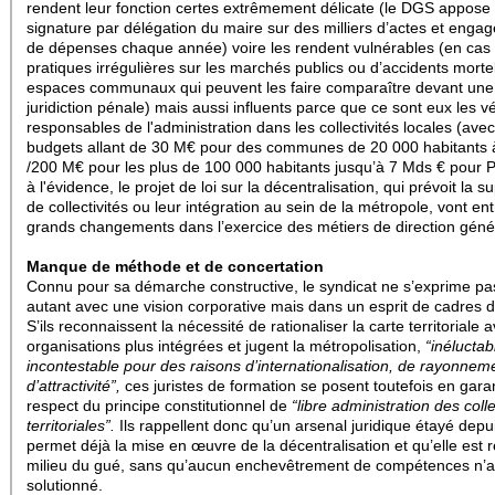
rendent leur fonction certes extrêmement délicate (le DGS appose
signature par délégation du maire sur des milliers d’actes et eng
de dépenses chaque année) voire les rendent vulnérables (en cas
pratiques irrégulières sur les marchés publics ou d’accidents morte
espaces communaux qui peuvent les faire comparaître devant une
juridiction pénale) mais aussi influents parce que ce sont eux les vé
responsables de l'administration dans les collectivités locales (ave
budgets allant de 30 M€ pour des communes de 20 000 habitants 
/200 M€ pour les plus de 100 000 habitants jusqu’à 7 Mds € pour Pa
à l'évidence, le projet de loi sur la décentralisation, qui prévoit la 
de collectivités ou leur intégration au sein de la métropole, vont en
grands changements dans l’exercice des métiers de direction géné
Manque de méthode et de concertation
Connu pour sa démarche constructive, le syndicat ne s’exprime pa
autant avec une vision corporative mais dans un esprit de cadres d
S’ils reconnaissent la nécessité de rationaliser la carte territoriale 
organisations plus intégrées et jugent la métropolisation,
“inéluctab
incontestable pour des raisons d’internationalisation, de rayonneme
d’attractivité”,
ces juristes de formation se posent toutefois en gara
respect du principe constitutionnel de
“libre administration des colle
territoriales”.
Ils rappellent donc qu’un arsenal juridique étayé depu
permet déjà la mise en œuvre de la décentralisation et qu’elle est 
milieu du gué, sans qu’aucun enchevêtrement de compétences n’ai
solutionné.