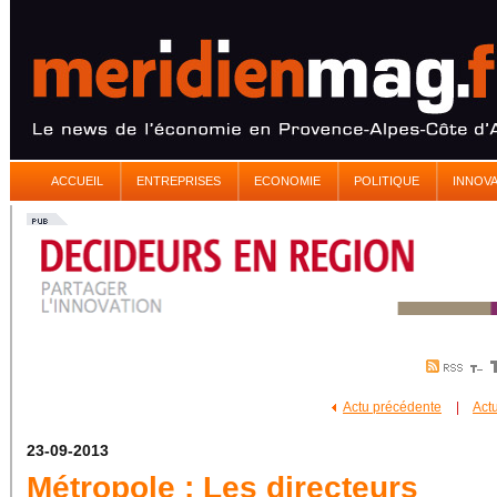
ACCUEIL
ENTREPRISES
ECONOMIE
POLITIQUE
INNOV
Actu précédente
|
Act
23-09-2013
Métropole : Les directeurs