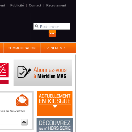
|
|
|
|
ent
Publicité
Contact
Recrutement
COMMUNICATION
EVENEMENTS