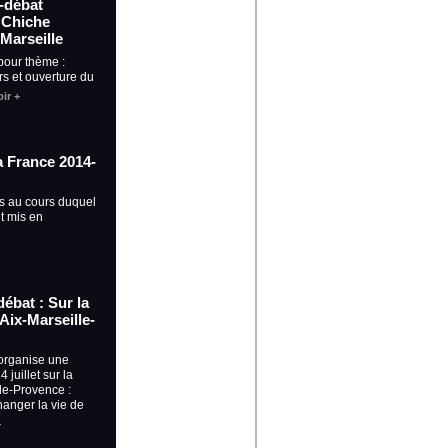
 -débat
 Chiche
 Marseille
pour thème :
s et ouverture du
ir +
ia France 2014-
s au cours duquel
t mis en
débat : Sur la
Aix-Marseille-
organise une
 juillet sur la
le-Provence :
anger la vie de
+