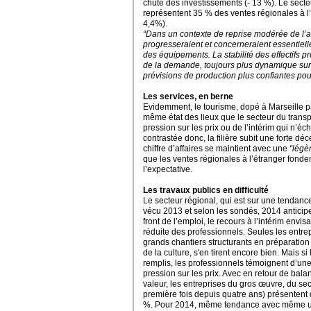
chute des investissements (- 13 %). Le secteu
représentent 35 % des ventes régionales à l
4,4%).
“Dans un contexte de reprise modérée de l’
progresseraient et concerneraient essentie
des équipements. La stabilité des effectifs p
de la demande, toujours plus dynamique sur 
prévisions de production plus confiantes po
Les services, en berne
Evidemment, le tourisme, dopé à Marseille pa
même état des lieux que le secteur du transpo
pression sur les prix ou de l’intérim qui n’é
contrastée donc, la filière subit une forte d
chiffre d’affaires se maintient avec une
“légè
que les ventes régionales à l’étranger fond
l’expectative.
Les travaux publics en difficulté
Le secteur régional, qui est sur une tendanc
vécu 2013 et selon les sondés, 2014 anticipe
front de l’emploi, le recours à l’intérim envi
réduite des professionnels. Seules les entre
grands chantiers structurants en préparatio
de la culture, s'en tirent encore bien. Mais 
remplis, les professionnels témoignent d’une
pression sur les prix. Avec en retour de balan
valeur, les entreprises du gros œuvre, du s
première fois depuis quatre ans) présentent de
%. Pour 2014, même tendance avec même un –