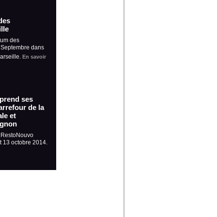
des
lle
rum des
5 Septembre dans
arseille.
En savoir
 prend ses
rrefour de la
le et
ignon
, RestoNouvo
et 13 octobre 2014.