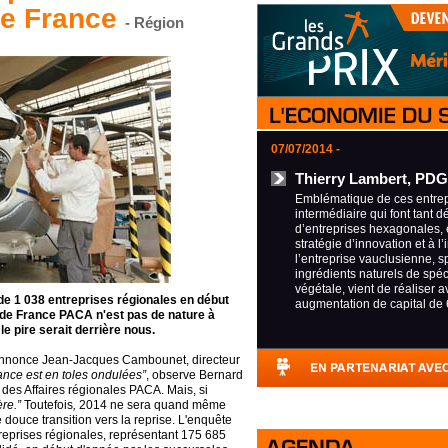
de France
- Région
07/07/2014 -
Thierry Lambert, PDG
Emblématique de ces entrepr
intermédiaire qui font tant d
d’entreprises hexagonales, 
stratégie d’innovation et à l’
l’entreprise vauclusienne, s
ingrédients naturels de spéci
végétale, vient de réaliser 
 de
1 038 entreprises régionales
en début
augmentation de capital de 
 de France PACA n'est pas de nature à
 le pire serait derrière nous.
nnonce
Jean-Jacques Cambounet, directeur
ance est en toles ondulées”
,
observe Bernard
t des Affaires régionales PACA
. Mais, si
ère.”
Toutefois
,
2014
ne sera quand même
douce transition vers la reprise
. L'enquête
reprises régionales,
représentant 175 685