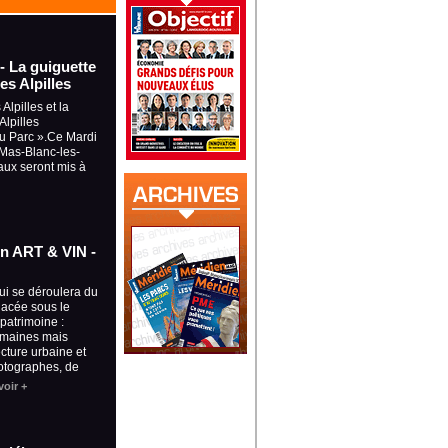
 - La guiguette
es Alpilles
Alpilles et la
lpilles
du Parc ».Ce Mardi
à Mas-Blanc-les-
aux seront mis à
ion ART & VIN -
qui se déroulera du
placée sous le
 patrimoine :
omaines mais
ecture urbaine et
otographes, de
voir +