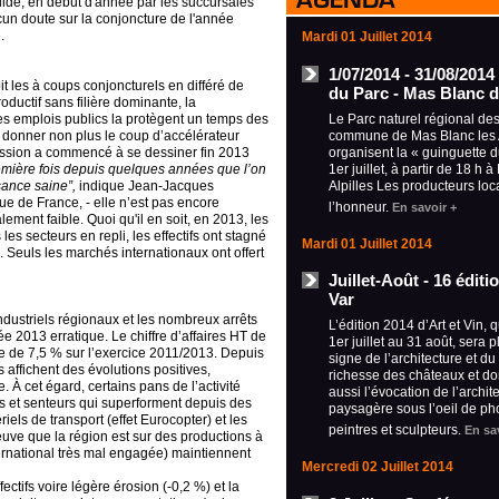
lidé
,
en début d'année
par les succursales
un doute sur la conjoncture de l'année
.
Mardi 01 Juillet 2014
1/07/2014 - 31/08/2014
 les à coups conjoncturels en différé de
du Parc - Mas Blanc d
oductif sans filière dominante, la
Le Parc naturel régional des 
es emplois publics la protègent un temps des
commune de Mas Blanc les A
i donner non plus le coup d’accélérateur
organisent la « guinguette 
écession a commencé à se dessiner fin 2013
1er juillet, à partir de 18 h 
remière fois depuis quelques années que l’on
Alpilles Les producteurs loc
sance saine”,
indique Jean-Jacques
e de France, - elle n’est pas encore
l’honneur.
En savoir +
lement faible. Quoi qu'il en soit, en 2013, les
es secteurs en repli, les effectifs ont stagné
Mardi 01 Juillet 2014
ête. Seuls les marchés internationaux ont offert
Juillet-Août - 16 édit
Var
ustriels régionaux et les nombreux arrêts
L’édition 2014 d’Art et Vin, 
e 2013 erratique. Le chiffre d’affaires HT de
1er juillet au 31 août, sera 
ce de 7,5 % sur l’exercice 2011/2013. Depuis
signe de l’architecture et du
 affichent des évolutions positives,
richesse des châteaux et d
 À cet égard, certains pans de l’activité
aussi l’évocation de l’archit
es et senteurs qui superforment depuis des
paysagère sous l’oeil de ph
els de transport (effet Eurocopter) et les
peintres et sculpteurs.
En sa
uve que la région est sur des productions à
nternational très mal engagée) maintiennent
Mercredi 02 Juillet 2014
fectifs voire légère érosion (-0,2 %) et la