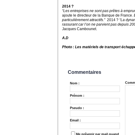
2014 ?
“Les entreprises ne sont pas prêtes à emprunt
ajoute le directeur de la Banque de France.
particulièrement attractifs.”
2014 ?
“La dynam
rassurant car l’on ne parvient pas depuis 200
Jacques Cambounet.
A.D
Photo : Les matériels de transport échappe
Commentaires
Comme
Nom :
Prénom :
Pseudo :
Email :
Me prévenir par mail quand