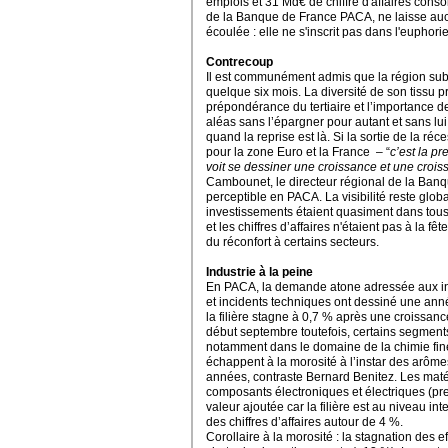
emplois et 31 Md€ de chiffre d'affaires conso
de la Banque de France PACA, ne laisse auc
écoulée : elle ne s'inscrit pas dans l'euphorie
Contrecoup
Il est communément admis que la région subit
quelque six mois. La diversité de son tissu pr
prépondérance du tertiaire et l’importance d
aléas sans l’épargner pour autant et sans lu
quand la reprise est là. Si la sortie de la r
pour la zone Euro et la France – “
c’est la p
voit se dessiner une croissance et une crois
Cambounet, le directeur régional de la Banqu
perceptible en PACA. La visibilité reste globa
investissements étaient quasiment dans tous l
et les chiffres d’affaires n'étaient pas à la f
du réconfort à certains secteurs.
Industrie à la peine
En PACA, la demande atone adressée aux ind
et incidents techniques ont dessiné une anné
la filière stagne à 0,7 % après une croissan
début septembre toutefois, certains segments
notamment dans le domaine de la chimie fine.
échappent à la morosité à l’instar des arôm
années, contraste Bernard Benitez. Les matéri
composants électroniques et électriques (pre
valeur ajoutée car la filière est au niveau i
des chiffres d’affaires autour de 4 %.
Corollaire à la morosité : la stagnation des ef