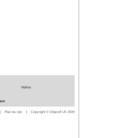
Vidéos
s
aine
|
Plan du site
|
Copyright © Objectif LR 2009