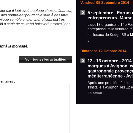
Vendredi 05 Septembre 2014
er car il faut avoir quelque chose à financer,
5 septembre - Forum 
Elles pourraient pourtant le faire à des taux
entrepreneurs- Marsei
ique semble enclencher et cela est très
8 à sortir de ce trend baissier”,
promet Jean-
L'upe13 organise le 14e Fo
entrepreneurs le vendredi 
les locaux de Kedge BS à M
+
nt à la morosité.
Dimanche 12 Octobre 2014
12 - 13 octobre - 2014
marques à Avignon, ca
gastronomie provença
méditerranéenne - Av
ntaires :
Après une première édition
s'installe à Avignon, les 12 
En savoir +