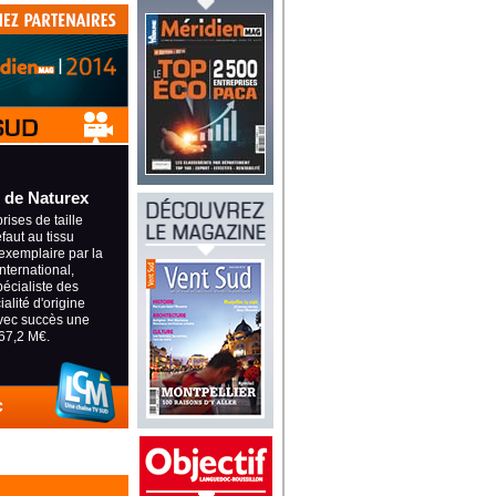
 de Naturex
ises de taille
éfaut au tissu
exemplaire par la
international,
pécialiste des
alité d'origine
avec succès une
67,2 M€.