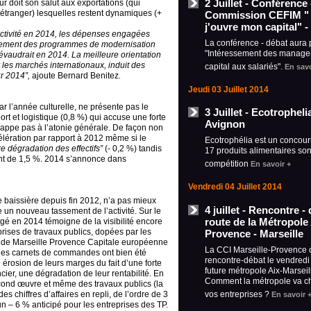
2 Juillet - Conférence
r doit son salut aux exportations (qui
’étranger) lesquelles restent dynamiques (+
Commission CEFIM "
j'ouvre mon capital" -
activité en 2014, les dépenses engagées
La conférence - débat aura 
llement des programmes de modernisation
"Intéressement des manager
révaudrait en 2014. La meilleure orientation
les marchés internationaux, induit des
capital aux salariés".
En savo
ur 2014”,
ajoute Bernard Benitez
.
Jeudi 03 Juillet 2014
r l’année culturelle, ne présente pas le
3 Juillet - Ecotrophel
rt et logistique (0,8 %) qui accuse une forte
Avignon
chappe pas à l’atonie générale. De façon non
écélération par rapport à 2012 même si le
Ecotrophélia est un concour
re dégradation des effectifs”
(- 0,2 %) tandis
17 produits alimentaires son
ent de 1,5 %. 2014 s’annonce dans
compétition
En savoir +
Vendredi 04 Juillet 2014
e baissière depuis fin 2012, n’a pas mieux
4 juillet - Rencontre - 
 un nouveau tassement de l’activité. Sur le
route de la Métropole 
sagé en 2014 témoigne de la visibilité encore
prises de travaux publics, dopées par les
Provence - Marseille
n de Marseille Provence Capitale européenne
La CCI Marseille-Provence 
si les carnets de commandes ont bien été
rencontre-débat le vendredi 4
 érosion de leurs marges du fait d’une forte
future métropole Aix-Marseil
cier, une dégradation de leur rentabilité. En
Comment la métropole va ch
econd œuvre et même des travaux publics (la
vos entreprises ?
s chiffres d’affaires en repli, de l’ordre de 3
En savoir 
 6 % anticipé pour les entreprises des TP.