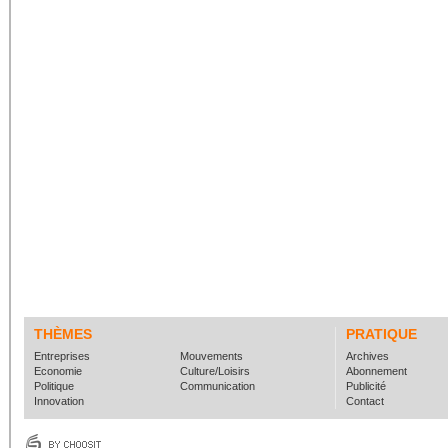
THÈMES
PRATIQUE
Entreprises
Mouvements
Archives
Economie
Culture/Loisirs
Abonnement
Politique
Communication
Publicité
Innovation
Contact