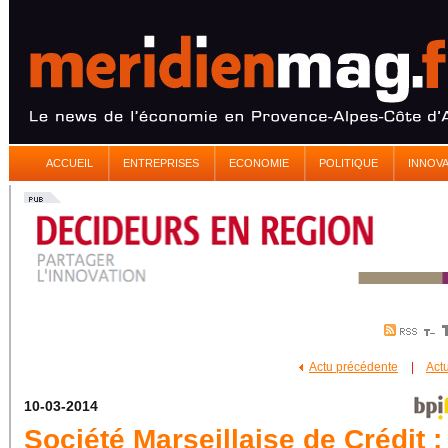
ACCUEIL
ENTREPRISES
ECONOMIE
POLITIQUE
INNOV
Actu précédente
|
Act
10-03-2014
Société Marseillaise de Crédit :