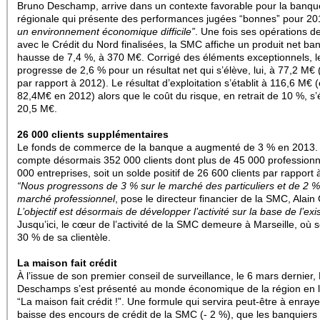
Bruno Deschamp, arrive dans un contexte favorable pour la banqu
régionale qui présente des performances jugées “bonnes” pour 2
un environnement économique difficile”
. Une fois ses opérations d
avec le Crédit du Nord finalisées, la SMC affiche un produit net ba
hausse de 7,4 %, à 370 M€. Corrigé des éléments exceptionnels, 
progresse de 2,6 % pour un résultat net qui s’élève, lui, à 77,2 M€
par rapport à 2012). Le résultat d’exploitation s’établit à 116,6 M€ 
82,4M€ en 2012) alors que le coût du risque, en retrait de 10 %, s’
20,5 M€.
26 000 clients
supplémentaires
Le fonds de commerce de la banque a augmenté de 3 % en 2013. 
compte désormais 352 000 clients dont plus de 45 000 professionn
000 entreprises, soit un solde positif de 26 600 clients par rapport 
“Nous progressons de 3 % sur le marché des particuliers et de 2 %
marché professionnel
, pose le directeur financier de la SMC, Alain 
L’objectif est désormais de développer l’activité sur la base de l’exi
Jusqu’ici, le cœur de l’activité de la SMC demeure à Marseille, où 
30 % de sa clientèle.
La maison fait crédit
À l’issue de son premier conseil de surveillance, le 6 mars dernier,
Deschamps s’est présenté au monde économique de la région en l
“La maison fait crédit !”. Une formule qui servira peut-être à enraye
baisse des encours de crédit de la SMC (- 2 %), que les banquiers