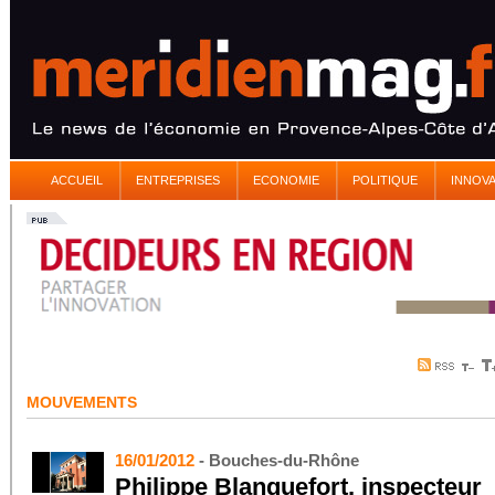
ACCUEIL
ENTREPRISES
ECONOMIE
POLITIQUE
INNOV
MOUVEMENTS
16/01/2012
- Bouches-du-Rhône
Philippe Blanquefort, inspecteur