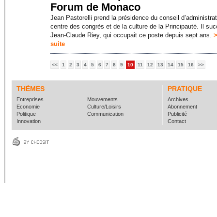
Forum de Monaco
Jean Pastorelli prend la présidence du conseil d’administra
centre des congrès et de la culture de la Principauté. Il su
Jean-Claude Riey, qui occupait ce poste depuis sept ans.
>
suite
<<
1
2
3
4
5
6
7
8
9
10
11
12
13
14
15
16
>>
THÈMES
PRATIQUE
Entreprises
Mouvements
Archives
Economie
Culture/Loisirs
Abonnement
Politique
Communication
Publicité
Innovation
Contact