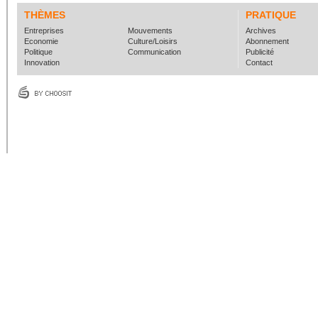
THÈMES
PRATIQUE
Entreprises
Mouvements
Archives
Economie
Culture/Loisirs
Abonnement
Politique
Communication
Publicité
Innovation
Contact