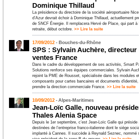
Dominique Thillaud
La présidence du directoire de la société aéroportuaire Nic
d’Azur devrait échoir à Dominique Thillaud, actuellement pr
de SNCF Énergie. Il remplacera Hervé de Place, qui part à 
retraite, début octobre.
>> Lire la suite
17/09/2012
- Bouches-du-Rhône
SPS : Sylvain Auchère, directeur
ventes France
Dans le cadre du développement de ses activités, Smart 
Solutions renforce ses équipes commerciales. Sylvain Auc
rejoint la PME de Rousset, spécialisée dans les modules e
composants pour cartes bancaires et documents d'identité,
prendre la direction commerciale France.
>> Lire la suite
10/09/2012
- Alpes-Maritimes
Jean-Loïc Galle, nouveau préside
Thales Alenia Space
Depuis le 1er septembre, c’est Jean-Loïc Galle qui préside
destinées de l’entreprise franco-italienne dont le siège socia
implanté à Cannes. Il succède à Reynald Seznec, nommé 
vice-président de la zone B du groupe.
>> Lire la suite