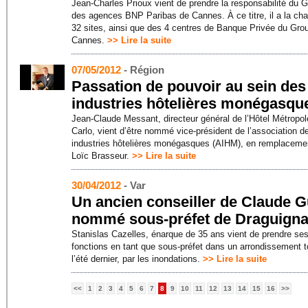
Jean-Charles Prioux vient de prendre la responsabilité du 
des agences BNP Paribas de Cannes. À ce titre, il a la ch
32 sites, ainsi que des 4 centres de Banque Privée du Gro
Cannes.
>> Lire la suite
07/05/2012
- Région
Passation de pouvoir au sein des
industries hôtelières monégasqu
Jean-Claude Messant, directeur général de l’Hôtel Métropo
Carlo, vient d’être nommé vice-président de l’association d
industries hôtelières monégasques (AIHM), en remplaceme
Loïc Brasseur.
>> Lire la suite
30/04/2012
- Var
Un ancien conseiller de Claude 
nommé sous-préfet de Draguign
Stanislas Cazelles, énarque de 35 ans vient de prendre se
fonctions en tant que sous-préfet dans un arrondissement 
l’été dernier, par les inondations.
>> Lire la suite
<<
1
2
3
4
5
6
7
8
9
10
11
12
13
14
15
16
>>