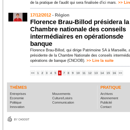
de la pratique de l'audit qui sera finalisée d’ici mars.
>> Lire
17/12/2012
- Région
Florence Brau-Billod présidera la
Chambre nationale des conseils
intermédiaires en opérationsde
banque
Florence Brau-Billod, qui dirige Patrimoine SA à Marseille, a
présidente de la Chambre Nationale des conseils intermédi
opérations de banque (CNCIOB).
>> Lire la suite
<<
1
2
3
4
5
6
7
8
9
10
11
12
13
14
15
16
>>
THÈMES
PRATIQUE
Entreprises
Mouvements
Archives
Economie
Culture/Loisirs
Abonnement
Politique
Communication
Publicité
Innovation
Contact