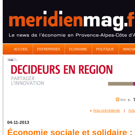
ACCUEIL
ENTREPRISES
ECONOMIE
POLITIQUE
INNOV
Actu précédente
|
Act
04-11-2013
Économie sociale et solidaire :