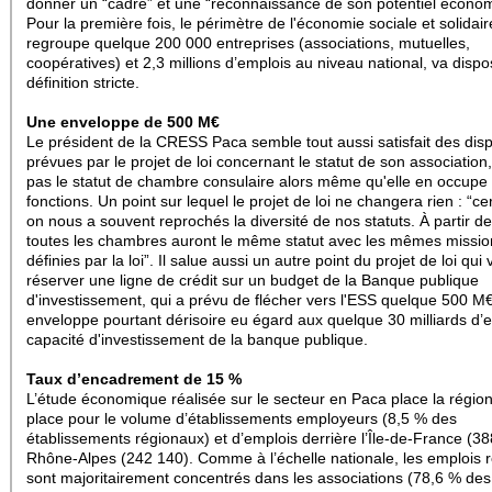
donner un “cadre” et une “reconnaissance de son potentiel écono
Pour la première fois, le périmètre de l'économie sociale et solidair
regroupe quelque 200 000 entreprises (associations, mutuelles,
coopératives) et 2,3 millions d’emplois au niveau national, va disp
définition stricte.
Une enveloppe de 500 M€
Le président de la CRESS Paca semble tout aussi satisfait des disp
prévues par le projet de loi concernant le statut de son association,
pas le statut de chambre consulaire alors même qu'elle en occupe 
fonctions. Un point sur lequel le projet de loi ne changera rien : “c
on nous a souvent reprochés la diversité de nos statuts. À partir d
toutes les chambres auront le même statut avec les mêmes missio
définies par la loi”. Il salue aussi un autre point du projet de loi qui 
réserver une ligne de crédit sur un budget de la Banque publique
d'investissement, qui a prévu de flécher vers l'ESS quelque 500 M
enveloppe pourtant dérisoire eu égard aux quelque 30 milliards d’
capacité d'investissement de la banque publique.
Taux d’encadrement de 15 %
L’étude économique réalisée sur le secteur en Paca place la région
place pour le volume d’établissements employeurs (8,5 % des
établissements régionaux) et d’emplois derrière l’Île-de-France (38
Rhône-Alpes (242 140). Comme à l’échelle nationale, les emplois 
sont majoritairement concentrés dans les associations (78,6 % des 