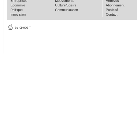
Entreprises
Mouvements
Archives
Economie
Culture/Loisirs
Abonnement
Politique
Communication
Publicité
Innovation
Contact