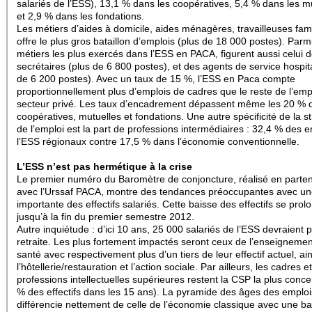
salariés de l’ESS), 13,1 % dans les coopératives, 5,4 % dans les m
et 2,9 % dans les fondations.
Les métiers d’aides à domicile, aides ménagères, travailleuses fami
offre le plus gros bataillon d’emplois (plus de 18 000 postes). Parmi
métiers les plus exercés dans l’ESS en PACA, figurent aussi celui 
secrétaires (plus de 6 800 postes), et des agents de service hospita
de 6 200 postes). Avec un taux de 15 %, l’ESS en Paca compte
proportionnellement plus d’emplois de cadres que le reste de l’emp
secteur privé. Les taux d’encadrement dépassent même les 20 % 
coopératives, mutuelles et fondations. Une autre spécificité de la s
de l’emploi est la part de professions intermédiaires : 32,4 % des 
l’ESS régionaux contre 17,5 % dans l’économie conventionnelle.
L’ESS n’est pas hermétique à la crise
Le premier numéro du Baromètre de conjoncture, réalisé en parten
avec l’Urssaf PACA, montre des tendances préoccupantes avec un
importante des effectifs salariés. Cette baisse des effectifs se prol
jusqu’à la fin du premier semestre 2012.
Autre inquiétude : d’ici 10 ans, 25 000 salariés de l’ESS devraient pa
retraite. Les plus fortement impactés seront ceux de l’enseignemen
santé avec respectivement plus d’un tiers de leur effectif actuel, ai
l’hôtellerie/restauration et l’action sociale. Par ailleurs, les cadres et
professions intellectuelles supérieures restent la CSP la plus conc
% des effectifs dans les 15 ans). La pyramide des âges des emploi
différencie nettement de celle de l’économie classique avec une b