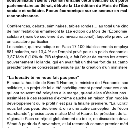
consommation Benoît Hamon entame cette semaine son parc
parlementaire au Sénat, débute la 11e édition du Mois de l’É
sociale et solidaire. Focus économique sur un secteur en mal
reconnaissance.
Conférences, débats, séminaires, tables rondes… au total une cin
de manifestations émailleront la 11e édition du Mois de l’Économie 
solidaire (mais 6e seulement au niveau national), laquelle prend c
un caractère particulier.
Le secteur, qui revendique en Paca 17 100 établissements employ
881 salariés, soit 13,4 % de l’emploi privé pour un poids économiq
3,87 Mds € (10% du PIB régional), a fait l’objet de toutes les attent
gouvernement Hollande, qui en avait fait un thème fort de sa cam
présidentielle se concrétisant ensuite par la création d’un ministère
“La lucrativité ne nous fait pas peur”
Et sous la houlette de Benoît Hamon, le ministre de l'Économie soc
solidaire, un projet de loi a été spécifiquement pensé pour ces ent
qui ont souvent été relayées à la marge, quand elles n’étaient pas
assimilées à des repaires d’extrême gauche en raison d’un modèl
développement où le profit n’est pas la finalité première. “La lucrati
nous fait pas peur. Seulement, on a une autre conception de l’éco
marchande”, précise avec malice Michel Faure. Le président de l
régionale Paca se réjouit globalement du texte, en discussion deva
Sénat à partir du 6 novembre, et lui reconnaît comme premier méri