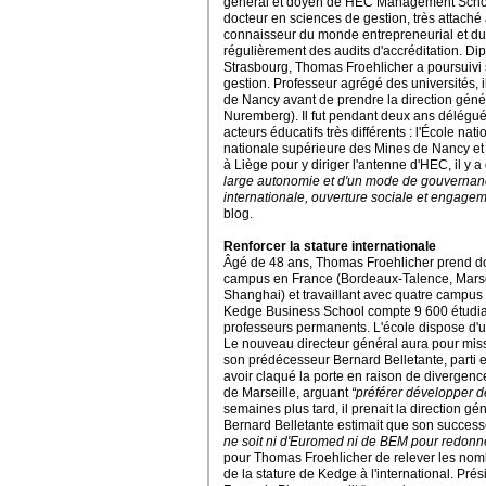
général et doyen de HEC Management School 
docteur en sciences de gestion, très attaché à
connaisseur du monde entrepreneurial et du 
régulièrement des audits d'accréditation.
Dip
Strasbourg, Thomas Froehlicher a poursuivi 
gestion. Professeur agrégé des universités, 
de Nancy avant de prendre la direction gén
Nuremberg). Il fut pendant deux ans délégué 
acteurs éducatifs très différents : l'École nat
nationale supérieure des Mines de Nancy et
à Liège pour y diriger l'antenne d'HEC, il y 
large autonomie et d'un mode de gouvernanc
internationale, ouverture sociale et engage
blog.
Renforcer la stature internationale
Âgé de 48 ans, Thomas Froehlicher prend do
campus en France (Bordeaux-Talence, Marsei
Shanghai) et travaillant avec quatre campus
Kedge Business School compte 9 600 étudian
professeurs permanents. L'école dispose d'
Le nouveau directeur général aura pour miss
son prédécesseur Bernard Belletante, parti e
avoir claqué la porte en raison de divergen
de Marseille, arguant
“préférer développer 
semaines plus tard, il prenait la direction g
Bernard Belletante estimait que son success
ne soit ni d'Euromed ni de BEM pour redonne
pour
Thomas Froehlicher
de relever les nom
de la stature de Kedge à l'international. Pré