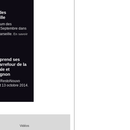
des
lle
rum des
5 Septembre dans
arseille.
En savoir
 prend ses
rrefour de la
le et
ignon
, RestoNouvo
et 13 octobre 2014.
Vidéos