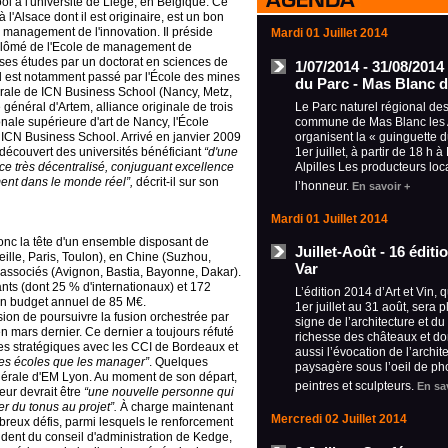
à l'université de Liège, en Belgique. Ce
 l'Alsace dont il est originaire, est un bon
management de l'innovation. Il préside
Mardi 01 Juillet 2014
lômé de l'Ecole de management de
ses études par un doctorat en sciences de
1/07/2014 - 31/08/2014
il est notamment passé par l'École des mines
du Parc - Mas Blanc d
érale de ICN Business School (Nancy, Metz,
Le Parc naturel régional des 
général d'Artem, alliance originale de trois
commune de Mas Blanc les A
ionale supérieure d'art de Nancy, l'École
organisent la « guinguette 
 ICN Business School.
Arrivé en janvier 2009
1er juillet, à partir de 18 h 
a découvert des universités bénéficiant
“d'une
Alpilles Les producteurs loc
e très décentralisé, conjuguant excellence
ment dans le monde réel”,
décrit-il sur son
l’honneur.
En savoir +
Mardi 01 Juillet 2014
nc la tête d'un ensemble disposant de
Juillet-Août - 16 édit
lle, Paris, Toulon), en Chine (Suzhou,
Var
 associés (Avignon, Bastia, Bayonne, Dakar).
ts (dont 25 % d'internationaux) et 172
L’édition 2014 d’Art et Vin, 
un budget annuel de 85 M€.
1er juillet au 31 août, sera 
ion de poursuivre la fusion orchestrée par
signe de l’architecture et du
n mars dernier. Ce dernier a toujours réfuté
richesse des châteaux et d
ces stratégiques avec les CCI de Bordeaux et
aussi l’évocation de l’archit
des écoles que les manager”
. Quelques
paysagère sous l’oeil de ph
énérale d'EM Lyon.
Au moment de son départ,
peintres et sculpteurs.
En sa
eur devrait être
“une nouvelle personne qui
r du tonus au projet”.
À charge maintenant
Mercredi 02 Juillet 2014
breux défis, parmi lesquels le renforcement
sident du conseil d'administration de Kedge,