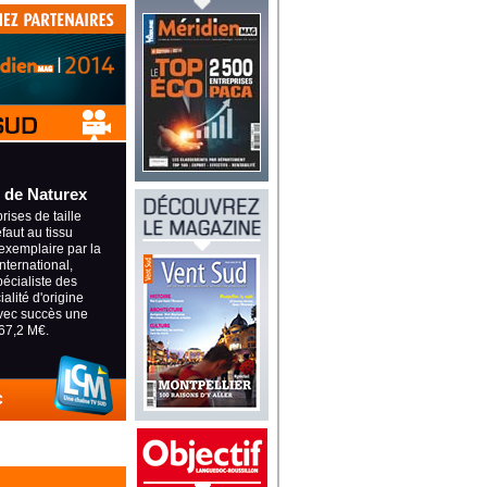
 de Naturex
ises de taille
éfaut au tissu
exemplaire par la
international,
pécialiste des
alité d'origine
avec succès une
67,2 M€.