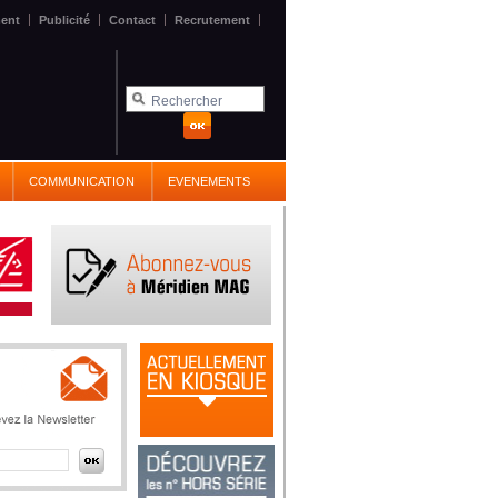
|
|
|
|
ent
Publicité
Contact
Recrutement
COMMUNICATION
EVENEMENTS