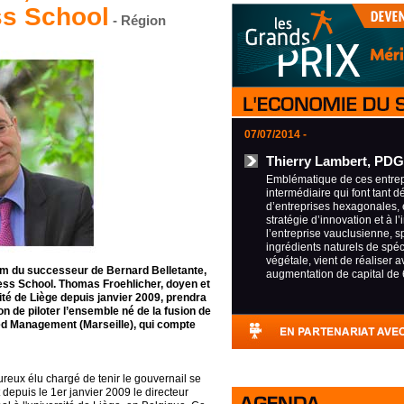
s School
- Région
07/07/2014 -
Thierry Lambert, PDG
Emblématique de ces entrepr
intermédiaire qui font tant d
d’entreprises hexagonales, 
stratégie d’innovation et à l’
l’entreprise vauclusienne, s
ingrédients naturels de spéci
végétale, vient de réaliser 
nom du successeur de Bernard Belletante,
augmentation de capital de 
ess School. Thomas Froehlicher, doyen et
 de Liège depuis janvier 2009, prendra
on de piloter l’ensemble né de la fusion de
 Management (Marseille), qui compte
ureux élu chargé de tenir le gouvernail se
epuis le 1er janvier 2009 le directeur