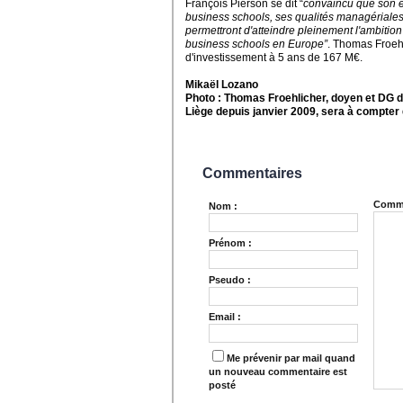
François Pierson se dit “
convaincu que son e
business schools, ses qualités managériales
permettront d'atteindre pleinement l'ambitio
business schools en Europe”
. Thomas Froehl
d'investissement à 5 ans de 167 M€.
Mikaël Lozano
Photo :
Thomas Froehlicher,
doyen et DG 
Liège depuis janvier 2009, sera à compte
Commentaires
Comme
Nom :
Prénom :
Pseudo :
Email :
Me prévenir par mail quand
un nouveau commentaire est
posté