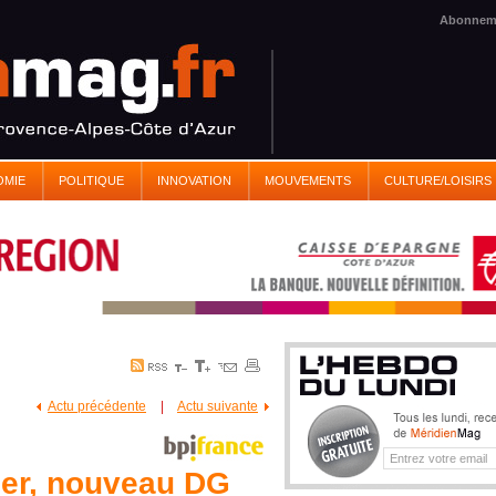
Abonnem
OMIE
POLITIQUE
INNOVATION
MOUVEMENTS
CULTURE/LOISIRS
Actu précédente
|
Actu suivante
er, nouveau DG