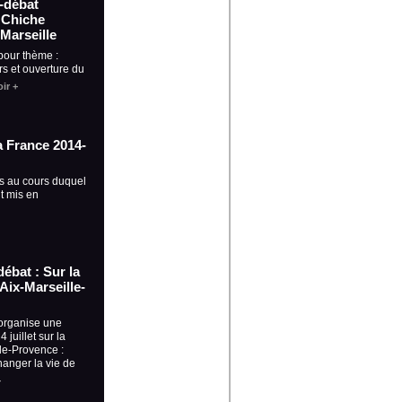
 -débat
 Chiche
 Marseille
pour thème :
s et ouverture du
ir +
ia France 2014-
s au cours duquel
t mis en
débat : Sur la
Aix-Marseille-
organise une
 juillet sur la
le-Provence :
anger la vie de
+