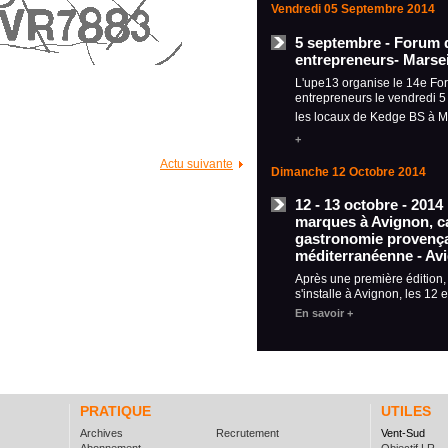
Vendredi 05 Septembre 2014
5 septembre - Forum 
entrepreneurs- Marsei
L'upe13 organise le 14e Fo
entrepreneurs le vendredi 
les locaux de Kedge BS à M
+
Actu suivante
Dimanche 12 Octobre 2014
12 - 13 octobre - 2014
marques à Avignon, ca
gastronomie provença
méditerranéenne - Av
Après une première édition
s'installe à Avignon, les 12 
En savoir +
PRATIQUE
UTILES
Archives
Recrutement
Vent-Sud