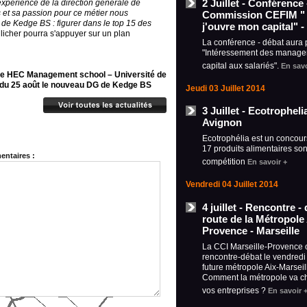
2 Juillet - Conférence
xpérience de la direction générale de
 et sa passion pour ce métier nous
Commission CEFIM "
n de Kedge BS : figurer dans le top 15 des
j'ouvre mon capital" -
icher pourra s'appuyer sur un plan
La conférence - débat aura 
"Intéressement des manager
capital aux salariés".
En savo
de HEC Management school – Université de
r du 25 août le nouveau DG de Kedge BS
Jeudi 03 Juillet 2014
3 Juillet - Ecotrophel
Avignon
Ecotrophélia est un concour
17 produits alimentaires son
ntaires :
compétition
En savoir +
Vendredi 04 Juillet 2014
4 juillet - Rencontre - 
route de la Métropole 
Provence - Marseille
La CCI Marseille-Provence 
rencontre-débat le vendredi 4
future métropole Aix-Marseil
Comment la métropole va ch
vos entreprises ?
En savoir 