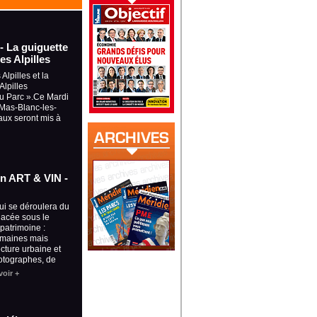
 - La guiguette
es Alpilles
Alpilles et la
lpilles
du Parc ».Ce Mardi
à Mas-Blanc-les-
aux seront mis à
ion ART & VIN -
qui se déroulera du
placée sous le
 patrimoine :
omaines mais
ecture urbaine et
otographes, de
voir +