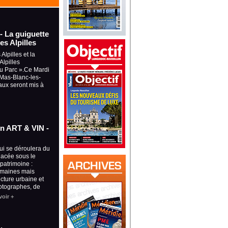
 - La guiguette
es Alpilles
Alpilles et la
lpilles
du Parc ».Ce Mardi
à Mas-Blanc-les-
aux seront mis à
ion ART & VIN -
qui se déroulera du
placée sous le
 patrimoine :
omaines mais
ecture urbaine et
otographes, de
voir +