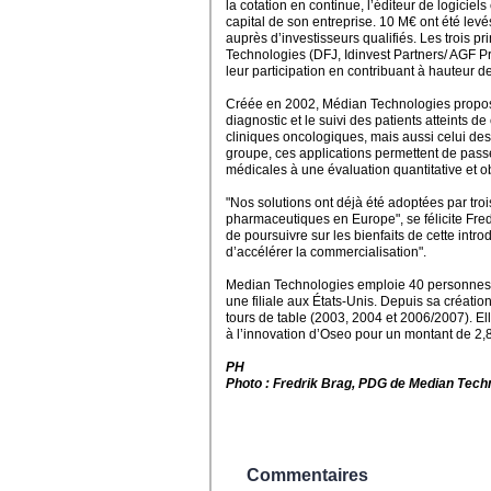
la cotation en continue, l’éditeur de logiciel
capital de son entreprise. 10 M€ ont été lev
auprès d’investisseurs qualifiés. Les trois p
Technologies (DFJ, Idinvest Partners/ AGF Pri
leur participation en contribuant à hauteur d
Créée en 2002, Médian Technologies propose
diagnostic et le suivi des patients atteints d
cliniques oncologiques, mais aussi celui des
groupe, ces applications permettent de pass
médicales à une évaluation quantitative et ob
"Nos solutions ont déjà été adoptées par tro
pharmaceutiques en Europe", se félicite Fred
de poursuivre sur les bienfaits de cette intr
d’accélérer la commercialisation".
Median Technologies emploie 40 personnes, 
une filiale aux États-Unis. Depuis sa création
tours de table (2003, 2004 et 2006/2007). El
à l’innovation d’Oseo pour un montant de 2,
PH
Photo : Fredrik Brag, PDG de Median Techn
Commentaires