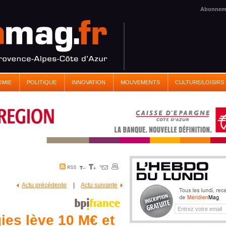
Abonnem
OMIE
POLITIQUE
INNOVATION
MOUVEMENTS
CULTURE/LOISIRS
Actu précédente
|
Actu suivante
es lève 10 M€ et