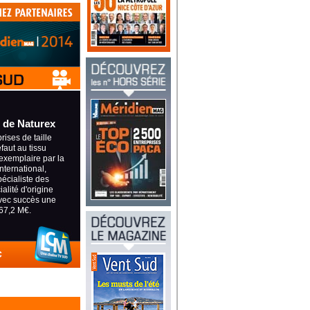
 de Naturex
ises de taille
éfaut au tissu
exemplaire par la
international,
pécialiste des
alité d'origine
avec succès une
67,2 M€.