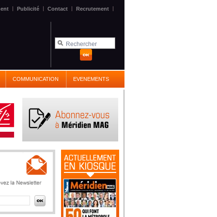
|
|
|
|
ent
Publicité
Contact
Recrutement
COMMUNICATION
EVENEMENTS