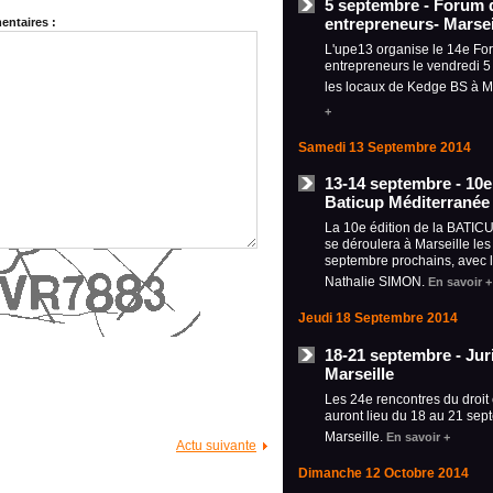
5 septembre - Forum 
entrepreneurs- Marsei
ntaires :
L'upe13 organise le 14e Fo
entrepreneurs le vendredi 
les locaux de Kedge BS à M
+
Samedi 13 Septembre 2014
13-14 septembre - 10e 
Baticup Méditerranée 
La 10e édition de la BATIC
se déroulera à Marseille les
septembre prochains, avec 
Nathalie SIMON.
En savoir +
Jeudi 18 Septembre 2014
18-21 septembre - Jur
Marseille
Les 24e rencontres du droit 
auront lieu du 18 au 21 sep
Marseille.
En savoir +
Actu suivante
Dimanche 12 Octobre 2014