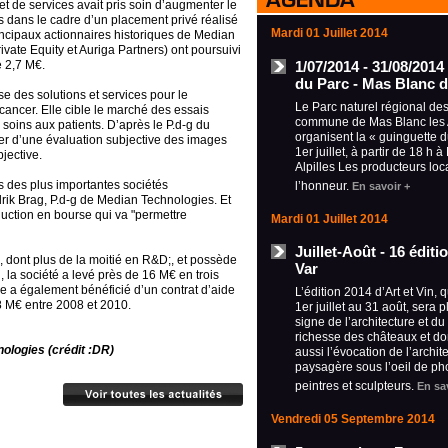
s et de services avait pris soin d’augmenter le
és dans le cadre d’un placement privé réalisé
Mardi 01 Juillet 2014
rincipaux actionnaires historiques de Median
vate Equity et Auriga Partners) ont poursuivi
1/07/2014 - 31/08/2014
e 2,7 M€.
du Parc - Mas Blanc d
 des solutions et services pour le
Le Parc naturel régional des 
e cancer. Elle cible le marché des essais
commune de Mas Blanc les A
 soins aux patients. D’après le P.d-g du
organisent la « guinguette 
er d’une évaluation subjective des images
1er juillet, à partir de 18 h 
jective.
Alpilles Les producteurs loc
is des plus importantes sociétés
l’honneur.
En savoir +
rik Brag, P.d-g de Median Technologies. Et
oduction en bourse qui va "permettre
Mardi 01 Juillet 2014
Juillet-Août - 16 édit
dont plus de la moitié en R&D;, et possède
Var
, la société a levé près de 16 M€ en trois
le a également bénéficié d’un contrat d’aide
L’édition 2014 d’Art et Vin, 
8 M€ entre 2008 et 2010.
1er juillet au 31 août, sera 
signe de l’architecture et du
richesse des châteaux et d
ologies (crédit :DR)
aussi l’évocation de l’archit
paysagère sous l’oeil de ph
peintres et sculpteurs.
En sa
Vendredi 05 Septembre 2014