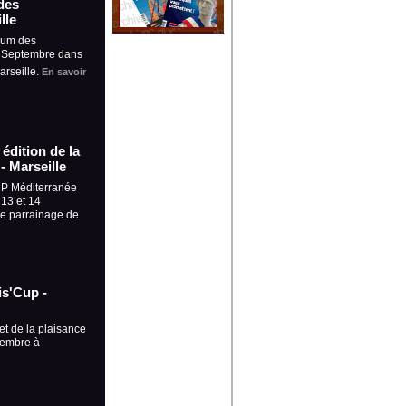
des
lle
rum des
5 Septembre dans
arseille.
En savoir
édition de la
- Marseille
UP Méditerranée
 13 et 14
le parrainage de
is'Cup -
et de la plaisance
tembre à