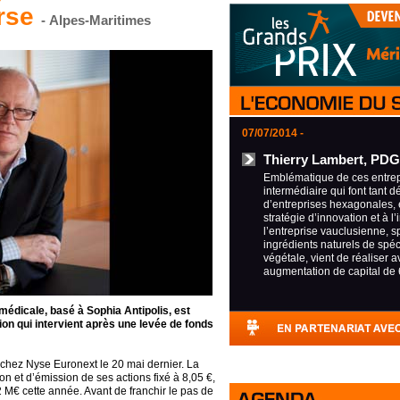
urse
- Alpes-Maritimes
07/07/2014 -
Thierry Lambert, PDG
Emblématique de ces entrepr
intermédiaire qui font tant d
d’entreprises hexagonales, 
stratégie d’innovation et à l’
l’entreprise vauclusienne, s
ingrédients naturels de spéci
végétale, vient de réaliser 
augmentation de capital de 
 médicale, basé à Sophia Antipolis, est
on qui intervient après une levée de fonds
e chez Nyse Euronext le 20 mai dernier. La
on et d’émission de ses actions fixé à 8,05 €,
2 M€ cette année. Avant de franchir le pas de