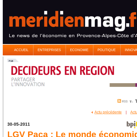
ACCUEIL
ENTREPRISES
ECONOMIE
POLITIQUE
INNOV
Actu précédente
|
Act
30-05-2011
LGV Paca : Le monde économi