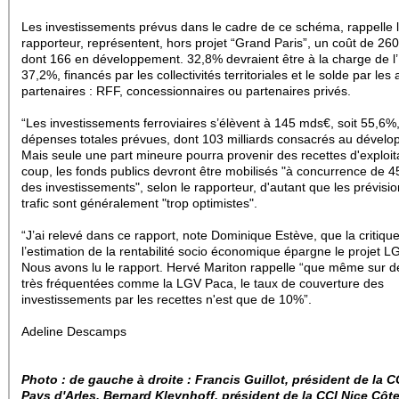
Les investissements prévus dans le cadre de ce schéma, rappelle 
rapporteur, représentent, hors projet “Grand Paris”, un coût de 2
dont 166 en développement. 32,8% devraient être à la charge de l’
37,2%, financés par les collectivités territoriales et le solde par les
partenaires : RFF, concessionnaires ou partenaires privés.
“Les investissements ferroviaires s’élèvent à 145 mds€, soit 55,6%
dépenses totales prévues, dont 103 milliards consacrés au dével
Mais seule une part mineure pourra provenir des recettes d'exploit
coup, les fonds publics devront être mobilisés "à concurrence de
des investissements", selon le rapporteur, d'autant que les prévisi
trafic sont généralement "trop optimistes".
“J’ai relevé dans ce rapport, note Dominique Estève, que la critiqu
l’estimation de la rentabilité socio économique épargne le projet 
Nous avons lu le rapport. Hervé Mariton rappelle “que même sur d
très fréquentées comme la LGV Paca, le taux de couverture des
investissements par les recettes n'est que de 10%”.
Adeline Descamps
Photo : de gauche à droite : Francis Guillot, président de la C
Pays d'Arles, Bernard Kleynhoff, président de la CCI Nice Côte