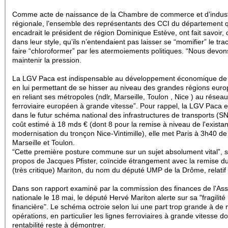
Comme acte de naissance de la Chambre de commerce et d’indust
régionale, l’ensemble des représentants des CCI du département q
encadrait le président de région Dominique Estève, ont fait savoir,
dans leur style, qu’ils n’entendaient pas laisser se “momifier” le tra
faire “chloroformer” par les atermoiements politiques. “Nous devon
maintenir la pression.
La LGV Paca est indispensable au développement économique de 
en lui permettant de se hisser au niveau des grandes régions eur
en reliant ses métropoles (ndlr, Marseille, Toulon , Nice ) au réseau
ferroviaire européen à grande vitesse”. Pour rappel, la LGV Paca es
dans le futur schéma national des infrastructures de transports (SN
coût estimé à 18 mds € (dont 8 pour la remise à niveau de l'existant
modernisation du tronçon Nice-Vintimille), elle met Paris à 3h40 de
Marseille et Toulon.
“Cette première posture commune sur un sujet absolument vital”, s
propos de Jacques Pfister, coïncide étrangement avec la remise du
(très critique) Mariton, du nom du député UMP de la Drôme, relatif
Dans son rapport examiné par la commission des finances de l'As
nationale le 18 mai, le député Hervé Mariton alerte sur sa "fragilité
financière". Le schéma octroie selon lui une part trop grande à de 
opérations, en particulier les lignes ferroviaires à grande vitesse do
rentabilité reste à démontrer.