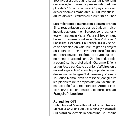
300 investisseurs et une soixantaine de fon
ouverture,
le dossier de presse indiquait une
plus de 2 100 exposants et 91 pays représent
des économies mondiales, 4 500 investisseur
du Palais des Festivals où étaient mis à l’honn
Les métropoles françaises et leurs grands
Si la fréquentation des stands était un indicat
incontestablement en Europe, Londres, les v
tête – mais aussi Paris (Paris et l'Ile-de-Fr
bureaux derrière Londres et New York avec 
ravissent la vedette. En France, les dix prin
cette occasion en valeur leurs grands projets
(toujours en terme de fréquentation) était in
important pavillon extérieur) et Lyon qui, le
notamment l’accent sur la 2e phase du proj
a zoomé sur le projet urbain Garonne Eiffel, 
fait un focus sur Oz, le quartier d’affaires e
nouvelle gare TGV et sur le projet de requalifi
desservie par la ligne 3 du tramway. Présenté
Toulouse Montaudran Aerospace, conçu à l’end
les pionniers de l'aéropostale, doit accueil
espace dédié à la mémoire de l'Aéropostale 
“conserver” les engins de la célèbre compag
François Delarozière.
Au sud, les OIN
Enfin, Nice et Marseille ont fait la part bell
Marseille et Plaine du Var à Nice (c.f
Premièr
Sur stand collectif de la communauté urbain