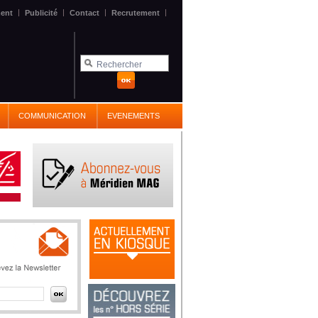
|
|
|
|
ent
Publicité
Contact
Recrutement
COMMUNICATION
EVENEMENTS