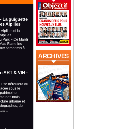
 - La guiguette
es Alpilles
Alpilles et la
lpilles
du Parc ».Ce Mardi
à Mas-Blanc-les-
aux seront mis à
ion ART & VIN -
qui se déroulera du
placée sous le
 patrimoine :
omaines mais
ecture urbaine et
otographes, de
voir +