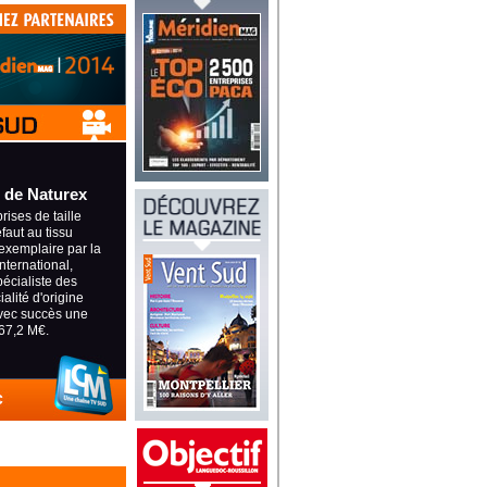
 de Naturex
ises de taille
éfaut au tissu
exemplaire par la
international,
pécialiste des
alité d'origine
avec succès une
67,2 M€.