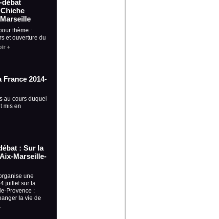
 -débat
 Chiche
 Marseille
pour thème :
s et ouverture du
ir +
ia France 2014-
s au cours duquel
t mis en
débat : Sur la
Aix-Marseille-
organise une
 juillet sur la
le-Provence :
anger la vie de
+