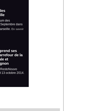
des
lle
rum des
5 Septembre dans
arseille.
En savoir
 prend ses
rrefour de la
le et
ignon
, RestoNouvo
et 13 octobre 2014.