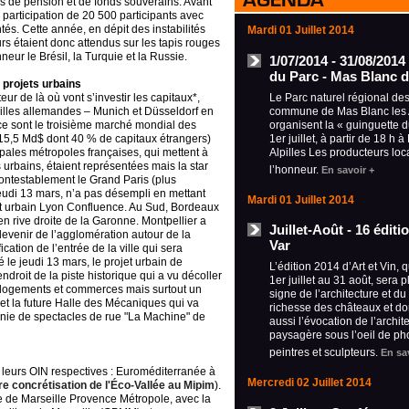
ds de pension et de fonds souverains.
Avant
 participation de 20 500 participants avec
és. Cette année, en dépit des instabilités
Mardi 01 Juillet 2014
s étaient donc attendus sur les tapis rouges
eur le Brésil, la Turquie et la Russie.
1/07/2014 - 31/08/2014
du Parc - Mas Blanc d
 projets urbains
Le Parc naturel régional des 
eur de là où vont s’investir les capitaux*,
commune de Mas Blanc les A
illes allemandes – Munich et Düsseldorf en
organisent la « guinguette 
ance sont le troisième marché mondial des
1er juillet, à partir de 18 h 
15,5 Md$ dont 40 % de capitaux étrangers)
Alpilles Les producteurs loc
cipales métropoles françaises, qui mettent à
 urbains, étaient représentées mais la star
l’honneur.
En savoir +
contestablement le Grand Paris (plus
 jeudi 13 mars, n’a pas désempli en mettant
Mardi 01 Juillet 2014
et urbain Lyon Confluence. Au Sud, Bordeaux
en rive droite de la Garonne. Montpellier a
Juillet-Août - 16 édit
n devenir de l’agglomération autour de la
Var
cation de l’entrée de la ville qui sera
 le jeudi 13 mars, le projet urbain de
L’édition 2014 d’Art et Vin, 
roit de la piste historique qui a vu décoller
1er juillet au 31 août, sera 
lir logements et commerces mais surtout un
signe de l’architecture et du
et la future Halle des Mécaniques qui va
richesse des châteaux et d
nie de spectacles de rue "La Machine" de
aussi l’évocation de l’archit
paysagère sous l’oeil de ph
peintres et sculpteurs.
En sa
e à leurs OIN respectives : Euroméditerranée à
Mercredi 02 Juillet 2014
e concrétisation de l'Éco-Vallée au Mipim
).
e de Marseille Provence Métropole, avec la