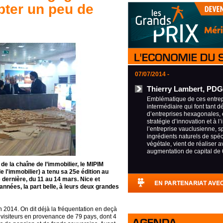
pter un peu de
07/07/2014 -
Thierry Lambert, PDG
Emblématique de ces entrepr
intermédiaire qui font tant d
d’entreprises hexagonales, 
stratégie d’innovation et à l’
l’entreprise vauclusienne, s
ingrédients naturels de spéci
végétale, vient de réaliser 
augmentation de capital de 
e la chaîne de l’immobilier, le MIPIM
 l'immobilier) a tenu sa 25e édition au
dernière, du 11 au 14 mars. Nice et
années, la part belle, à leurs deux grandes
n 2014. On dit déjà la fréquentation en deçà
visiteurs en provenance de 79 pays, dont 4