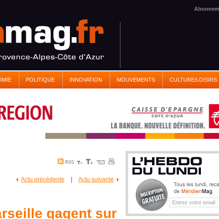
Abonnem
OMIE
POLITIQUE
INNOVATION
MOUVEMENTS
CULTURE/LOISIRS
Actu précédente
|
Actu suivante
rseille gagent sur