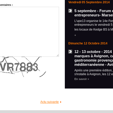
Vendredi 05 Septembre 2014
ntaires :
5 septembre - Forum 
entrepreneurs- Marsei
L'upe13 organise le 14e Fo
entrepreneurs le vendredi 
les locaux de Kedge BS à M
+
Dimanche 12 Octobre 2014
12 - 13 octobre - 2014
marques à Avignon, ca
gastronomie provença
méditerranéenne - Av
Après une première édition
s'installe à Avignon, les 12 
En savoir +
Actu suivante