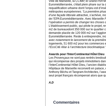
Ville de Marseille, la CCIMP, le Grand Port 
Euroméditerranée, c'était plein phare sur l
requalification urbaine dont l’enjeu est d’i
métropoles européennes.
“La première phase
d’une façade littorale attractive, s’achève,
ind
de l’EPA Euroméditerranée.
Avec Marseille P
l’opération a permis de changer les choses 
L’établissement public, qui pilote le projet, 
m2 de bureauxdont 350 000 sur le quartier cen
demande placée de 120 000 m2 sur l’agglomé
Euroméditerranée. Reste à entreprendre,
in
avec notamment le lancement de la première 
logements, 51 600 m2 pour les commerces e
l’EcoCité Allar à l’architecture bioclimatique.
Awards pour l’InterContinental Hôtel Dieu
Les Provençaux ne sont pas rentrés bredouill
qui récompense des projets immobiliers dans
l’InterContinental Hôtel Dieu, l’ancien étab
Hôpitaux de Marseille reconverti en palace,
Anthony Béchu et Tangram Architectes, l’awa
seul projet français récompensé alors que qua
A.D
Commentaires