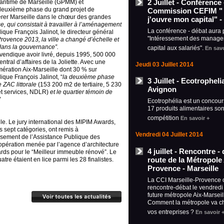
2 Juillet - Conférence
Maritime de Marseille (GPMM) et
a deuxième phase du grand projet de
Commission CEFIM "
nsérer Marseille dans le chœur des grandes
j'ouvre mon capital" -
, qui consistait à travailler à l’aménagement
La conférence - débat aura 
ique François Jalinot, le directeur général
"Intéressement des manager
rovence 2013, la ville a changé d’échelle et
dans la gouvernance”.
capital aux salariés".
En savo
revendique avoir livré, depuis 1995, 500 000
tral d’affaires de la Joliette. Avec une
Jeudi 03 Juillet 2014
ration Aix-Marseille dont 30 % sur
dique François Jalinot,
“
la deuxième phase
3 Juillet - Ecotrophel
ZAC littorale
(153 200 m2 de tertiaire, 5 230
Avignon
t services, NDLR)
et le quartier témoin de
”
Ecotrophélia est un concour
17 produits alimentaires son
compétition
En savoir +
e. Le jury international des MIPIM Awards,
 sept catégories, ont remis à
Vendredi 04 Juillet 2014
lissement de l’Assistance Publique des
 opération menée par l’agence d’architecture
4 juillet - Rencontre - 
rds pour le “Meilleur immeuble rénové”. Le
route de la Métropole 
tre étaient en lice parmi les 28 finalistes.
Provence - Marseille
La CCI Marseille-Provence 
rencontre-débat le vendredi 4
future métropole Aix-Marseil
Comment la métropole va ch
vos entreprises ?
En savoir 