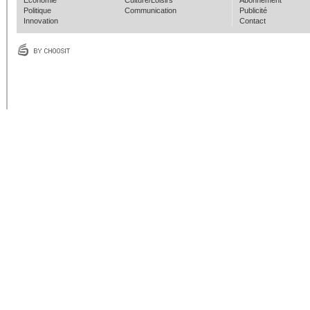
Economie
Culture/Loisirs
Abonnement
Politique
Communication
Publicité
Innovation
Contact