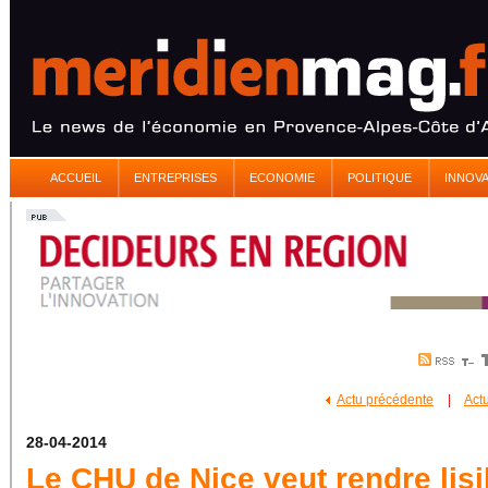
ACCUEIL
ENTREPRISES
ECONOMIE
POLITIQUE
INNOV
Actu précédente
|
Act
28-04-2014
Le CHU de Nice veut rendre lisi