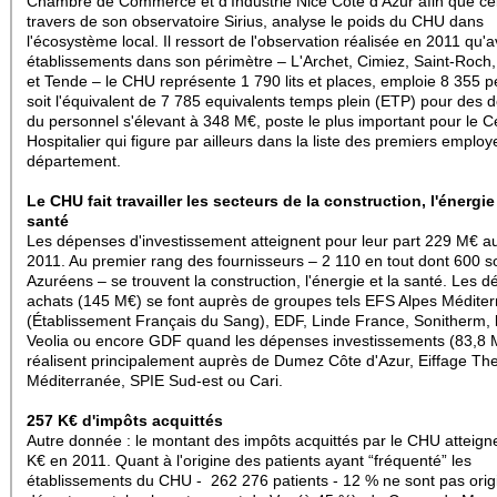
Chambre de Commerce et d'Industrie Nice Côte d'Azur afin que cell
travers de son observatoire Sirius, analyse le poids du CHU dans
l'écosystème local. Il ressort de l'observation réalisée en 2011 qu'
établissements dans son périmètre – L'Archet, Cimiez, Saint-Roch,
et Tende – le CHU représente 1 790 lits et places, emploie 8 355 
soit l'équivalent de 7 785 equivalents temps plein (ETP) pour des
du personnel s'élevant à 348 M€, poste le plus important pour le C
Hospitalier qui figure par ailleurs dans la liste des premiers emplo
département.
Le CHU fait travailler les secteurs de la construction, l'énergie
santé
Les dépenses d'investissement atteignent pour leur part 229 M€ au
2011. Au premier rang des fournisseurs – 2 110 en tout dont 600 s
Azuréens – se trouvent la construction, l'énergie et la santé. Les 
achats (145 M€) se font auprès de groupes tels EFS Alpes Médite
(Établissement Français du Sang), EDF, Linde France, Sonitherm, 
Veolia ou encore GDF quand les dépenses investissements (83,8 
réalisent principalement auprès de Dumez Côte d'Azur, Eiffage Th
Méditerranée, SPIE Sud-est ou Cari.
257 K€ d'impôts acquittés
Autre donnée : le montant des impôts acquittés par le CHU atteign
K€ en 2011. Quant à l'origine des patients ayant “fréquenté” les
établissements du CHU -
262 276 patients -
12 % ne sont pas orig