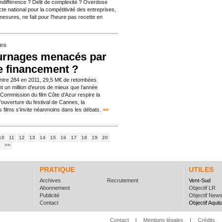
différence ? Délit de complexité ? Overdose
pacte national pour la compétitivité des entreprises,
 mesures, ne fait pour l’heure pas recette en
mes
ournages menacés par
de financement ?
ontre 284 en 2011, 29,5 M€ de retombées
nt un million d'euros de mieux que l'année
a Commission du film Côte d'Azur respire la
l’ouverture du festival de Cannes, la
 films s’invite néanmoins dans les débats.
>>
10
11
12
13
14
15
16
17
18
19
20
>>
PRATIQUE
UTILES
Archives
Recrutement
Vent-Sud
Abonnement
Objectif LR
Publicité
Objectif New
Contact
Objectif Aquit
Contact
|
Mentions légales
|
Crédits