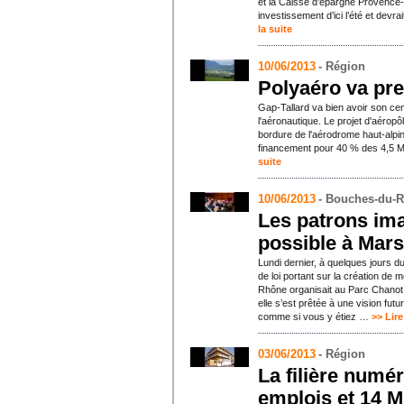
et la Caisse d’épargne Provence
investissement d’ici l’été et dev
la suite
10/06/2013
- Région
Polyaéro va pr
Gap-Tallard va bien avoir son ce
l'aéronautique. Le projet d'aéropô
bordure de l'aérodrome haut-alpi
financement pour 40 % des 4,5 M
suite
10/06/2013
- Bouches-du-
Les patrons im
possible à Mars
Lundi dernier, à quelques jours d
de loi portant sur la création de 
Rhône organisait au Parc Chanot
elle s’est prêtée à une vision fut
comme si vous y étiez …
>> Lire
03/06/2013
- Région
La filière numér
emplois et 14 M