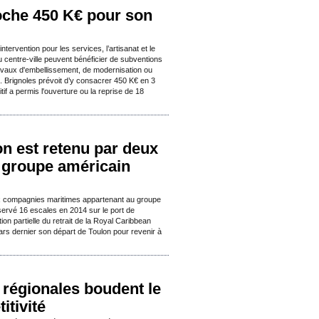
oche 450 K€ pour son
tervention pour les services, l’artisanat et le
 centre-ville peuvent bénéficier de subventions
ravaux d'embellissement, de modernisation ou
 Brignoles prévoit d’y consacrer 450 K€ en 3
if a permis l'ouverture ou la reprise de 18
on est retenu par deux
groupe américain
x compagnies maritimes appartenant au groupe
servé 16 escales en 2014 sur le port de
n partielle du retrait de la Royal Caribbean
ars dernier son départ de Toulon pour revenir à
 régionales boudent le
itivité