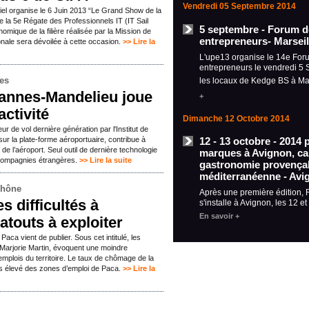
Vendredi 05 Septembre 2014
el organise le 6 Juin 2013 “Le Grand Show de la
de la 5e Régate des Professionnels IT (IT Sail
5 septembre - Forum d
mique de la filière réalisée par la Mission de
entrepreneurs- Marseil
ale sera dévoilée à cette occasion.
>> Lire la
L'upe13 organise le 14e For
entrepreneurs le vendredi 5
mes
les locaux de Kedge BS à Ma
Cannes-Mandelieu joue
+
ractivité
Dimanche 12 Octobre 2014
ur de vol dernière génération par l'Institut de
ur la plate-forme aéroportuaire, contribue à
12 - 13 octobre - 2014 
é de l’aéroport. Seul outil de dernière technologie
marques à Avignon, car
s compagnies étrangères.
>> Lire la suite
gastronomie provençal
méditerranéenne - Avi
Rhône
Après une première édition,
s difficultés à
s'installe à Avignon, les 12 e
En savoir +
atouts à exploiter
e Paca vient de publier. Sous cet intitulé, les
 Marjorie Martin, évoquent une moindre
emplois du territoire. Le taux de chômage de la
lus élevé des zones d’emploi de Paca.
>> Lire la