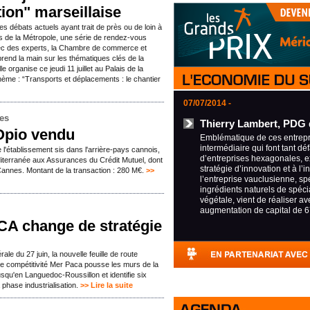
tion" marseillaise
s débats actuels ayant trait de près ou de loin à
iers de la Métropole, une série de rendez-vous
c des experts, la Chambre de commerce et
prend la main sur les thématiques clés de la
lle organise ce jeudi 11 juillet au Palais de la
thème : “Transports et déplacements : le chantier
07/07/2014 -
mes
Thierry Lambert, PDG 
Opio vendu
Emblématique de ces entrepri
intermédiaire qui font tant déf
e l'établissement sis dans l'arrière-pays cannois,
d’entreprises hexagonales, e
iterranée aux Assurances du Crédit Mutuel, dont
stratégie d’innovation et à l’i
Cannes. Montant de la transaction : 280 M€.
>>
l’entreprise vauclusienne, sp
ingrédients naturels de spécia
végétale, vient de réaliser a
augmentation de capital de 6
CA change de stratégie
le du 27 juin, la nouvelle feuille de route
de compétitivité Mer Paca pousse les murs de la
jusqu'en Languedoc-Roussillon et identifie six
phase industrialisation.
>> Lire la suite