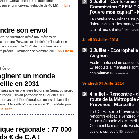
2 Juillet - Conférence 
-Alpes-Corse, prépare un deuxième
rait lancer un nouveau véhicule de 40 M€.
>> Lire
Commission CEFIM " 
j'ouvre mon capital" - 
La conférence - débat aura p
"Intéressement des managers
endre son envol
capital aux salariés".
En savoi
ntre de formation dédié aux métiers de
Jeudi 03 Juillet 2014
le, nommé Polyaéro et destiné à s'installer en
n, a convaincu la CDC de contribuer à son
3 Juillet - Ecotropheli
€ prévus. Livraison : septembre 2015.
>> Lire la
Avignon
Ecotrophélia est un concours
17 produits alimentaires sont
Rhône
compétition
En savoir +
aginent un monde
eille en 2031
Vendredi 04 Juillet 2014
u passage en première lecture au Sénat du projet
4 juillet - Rencontre - 
métropole, l’union patronale des Bouches-du-
route de la Métropole A
 son assemblée générale au cours de laquelle
Provence - Marseille
uriste : Marseille Provence en 2031. La Métropole
 la suite
La CCI Marseille-Provence o
rencontre-débat le vendredi 4 
future métropole Aix-Marseill
Comment la métropole va cha
ique régionale : 77 000
vos entreprises ?
En savoir +
ds € de C.A !