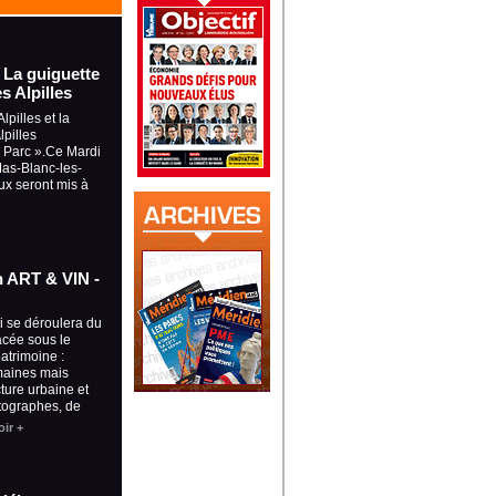
- La guiguette
s Alpilles
lpilles et la
pilles
u Parc ».Ce Mardi
 Mas-Blanc-les-
ux seront mis à
on ART & VIN -
ui se déroulera du
lacée sous le
patrimoine :
maines mais
cture urbaine et
tographes, de
ir +