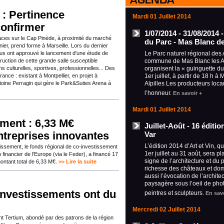
 : Pertinence
Mardi 01 Juillet 2014
confirmer
1/07/2014 - 31/08/2014 
laces sur le Cap Pinède, à proximité du marché
du Parc - Mas Blanc de
er, prend forme à Marseille. Lors du dernier
Le Parc naturel régional des A
 élus ont approuvé le lancement d'une étude de
commune de Mas Blanc les Al
truction de cette grande salle susceptible
organisent la « guinguette d
ns culturelles, sportives, professionnelles... Des
1er juillet, à partir de 18 h à
rance : existant à Montpellier, en projet à
Alpilles Les producteurs loca
ine Perragin qui gère le Park&Suites Arena à
l’honneur.
En savoir +
Mardi 01 Juillet 2014
ment : 6,33 M€
Juillet-Août - 16 éditi
ntreprises innovantes
Var
L’édition 2014 d’Art et Vin, q
issement, le fonds régional de co-investissement
1er juillet au 31 août, sera p
n financier de l’Europe (via le Feder), a financé 17
signe de l’architecture et du 
ontant total de 6,33 M€.
>> Lire la suite
richesse des châteaux et do
aussi l’évocation de l’archite
paysagère sous l’oeil de pho
investissements ont du
peintres et sculpteurs.
En savo
Mercredi 02 Juillet 2014
t Tertium, abondé par des patrons de la région