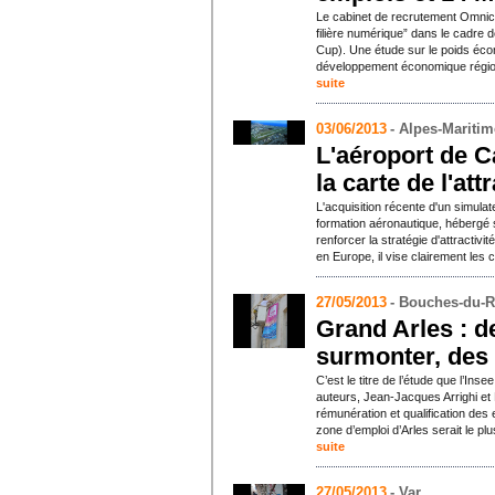
Le cabinet de recrutement Omnici
filière numérique” dans le cadre 
Cup). Une étude sur le poids écono
développement économique région
suite
03/06/2013
- Alpes-Mariti
L'aéroport de 
la carte de l'att
L'acquisition récente d'un simulate
formation aéronautique, hébergé s
renforcer la stratégie d'attractivit
en Europe, il vise clairement le
27/05/2013
- Bouches-du-
Grand Arles : de
surmonter, des 
C’est le titre de l’étude que l’Inse
auteurs, Jean-Jacques Arrighi et
rémunération et qualification des 
zone d’emploi d’Arles serait le p
suite
27/05/2013
- Var