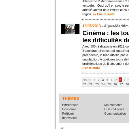
Attentisme ? Méconnaissance ? In
textuelle... Quoi qu’il en soit, le 
articulé autour de 8 leviers et 35
région.
>> Lire la suite
13/05/2013
- Alpes-Mariti
Cinéma : les t
les difficultés 
Avec 305 réalisations en 2012 c
financières directes soit quasime
précédente, le bilan affiché par l
satisfaction. À quelques jours de 
problématique du financement des
Lire la suite
<<
1
2
3
4
5
6
7
8
9
21
22
23
24
25
26
27
28
THÈMES
Entreprises
Mouvements
Economie
Culture/Loisirs
Politique
Communication
Innovation