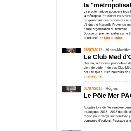
la "métropolisa
La problématique accapare tous le
la métropole. En initiant les Atel
programmant des rencontres ave
d'industrie Marseille Provence re
future organisation du territoire. E
Bourse un premier atelier sur le 
prioritaire”.
>> Lire la suite
08/07/2013
- Alpes-Mariti
Le Club Med d'
Gecina, la foncière propriétaire d
vient de céder 4 de ses Club Méd
celui d’Opio sur les hauteurs de 
Lire la suite
01/07/2013
- Région
Le Pôle Mer PA
Adoptée lors de l'Assemblée généra
stratégique 2013 - 2018 du pôle 
région pour élargir son territoire 
domaines d'actions. Passage à la 