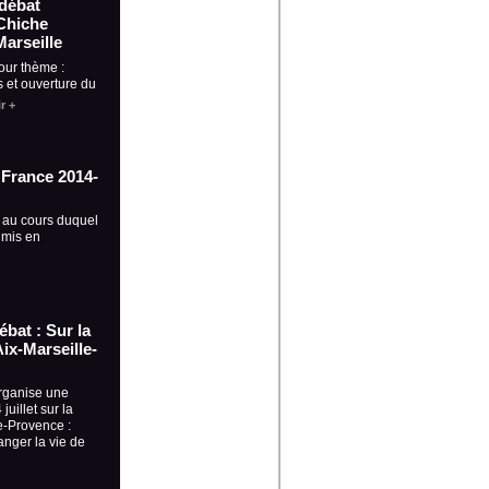
-débat
Chiche
Marseille
our thème :
 et ouverture du
r +
a France 2014-
 au cours duquel
 mis en
débat : Sur la
ix-Marseille-
rganise une
juillet sur la
e-Provence :
nger la vie de