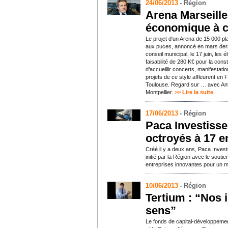
24/06/2013
- Région
Arena Marseille
économique à 
Le projet d'un Arena de 15 000 p
aux puces, annoncé en mars derni
conseil municipal, le 17 juin, les
faisabilité de 280 K€ pour la cons
d’accueillir concerts, manifestatio
projets de ce style affleurent en F
Toulouse. Regard sur … avec Anto
Montpellier.
>> Lire la suite
17/06/2013
- Région
Paca Investisse
octroyés à 17 e
Créé il y a deux ans, Paca Invest
initié par la Région avec le soutie
entreprises innovantes pour un m
10/06/2013
- Région
Tertium : “Nos 
sens”
Le fonds de capital-développemen