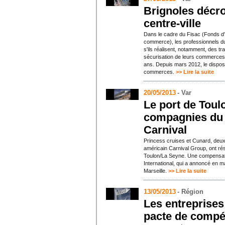
Brignoles décr
centre-ville
Dans le cadre du Fisac (Fonds d’in
commerce), les professionnels du
s'ils réalisent, notamment, des t
sécurisation de leurs commerces.
ans. Depuis mars 2012, le disposit
commerces.
>> Lire la suite
20/05/2013
- Var
Le port de Toul
compagnies du 
Carnival
Princess cruises et Cunard, deu
américain Carnival Group, ont ré
Toulon/La Seyne. Une compensatio
International, qui a annoncé en m
Marseille.
>> Lire la suite
13/05/2013
- Région
Les entreprises
pacte de compét