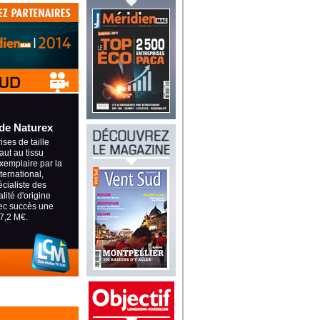
de Naturex
ses de taille
aut au tissu
xemplaire par la
nternational,
écialiste des
lité d'origine
vec succès une
7,2 M€.