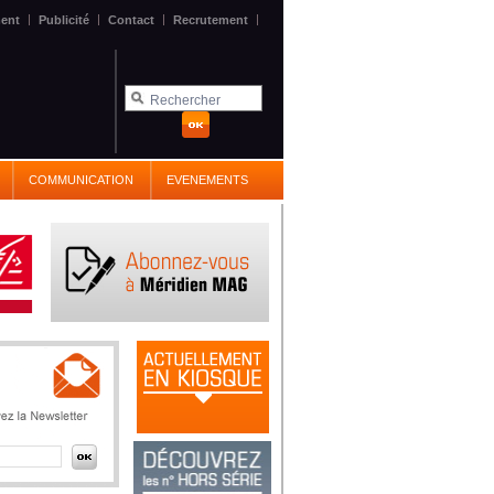
|
|
|
|
ent
Publicité
Contact
Recrutement
COMMUNICATION
EVENEMENTS