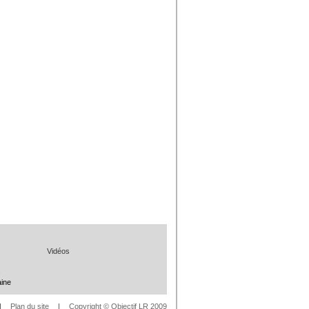
Vidéos
s
aine
|
Plan du site
|
Copyright © Objectif LR 2009