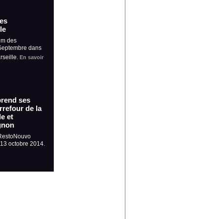
es
le
um des
 Septembre dans
rseille.
En savoir
prend ses
refour de la
e et
gnon
 RestoNouvo
t 13 octobre 2014.