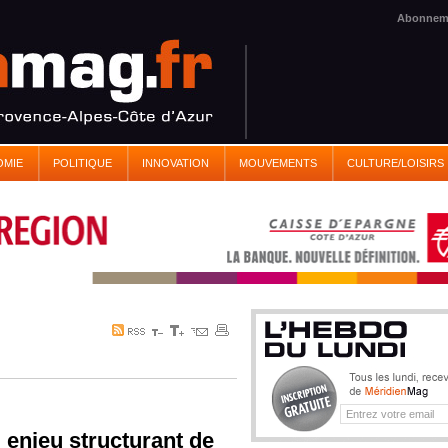
Abonnem
OMIE
POLITIQUE
INNOVATION
MOUVEMENTS
CULTURE/LOISIRS
: enjeu structurant de