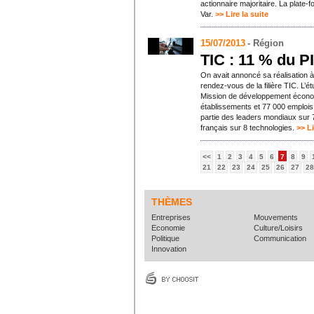
actionnaire majoritaire. La plate
Var.
>> Lire la suite
15/07/2013
- Région
TIC : 11 % du P
On avait annoncé sa réalisation 
rendez-vous de la filière TIC. L’é
Mission de développement économ
établissements et 77 000 emplois,
partie des leaders mondiaux sur 7
français sur 8 technologies.
>> Li
<<
1
2
3
4
5
6
7
8
9
21
22
23
24
25
26
27
28
THÈMES
Entreprises
Mouvements
Economie
Culture/Loisirs
Politique
Communication
Innovation