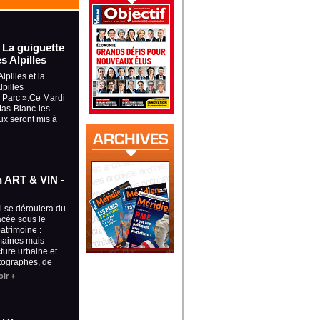
- La guiguette
s Alpilles
lpilles et la
pilles
u Parc ».Ce Mardi
 Mas-Blanc-les-
ux seront mis à
on ART & VIN -
ui se déroulera du
lacée sous le
patrimoine :
maines mais
cture urbaine et
tographes, de
ir +