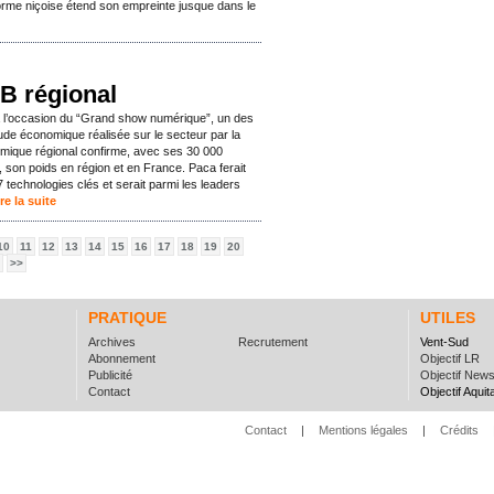
-forme niçoise étend son empreinte jusque dans le
IB régional
à l’occasion du “Grand show numérique”, un des
tude économique réalisée sur le secteur par la
ique régional confirme, avec ses 30 000
 son poids en région et en France. Paca ferait
 technologies clés et serait parmi les leaders
re la suite
10
11
12
13
14
15
16
17
18
19
20
>>
PRATIQUE
UTILES
Archives
Recrutement
Vent-Sud
Abonnement
Objectif LR
Publicité
Objectif New
Contact
Objectif Aquit
Contact
|
Mentions légales
|
Crédits