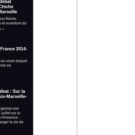
-débat
Chiche
Marseille
our thème :
 et ouverture du
r +
a France 2014-
 au cours duquel
 mis en
débat : Sur la
ix-Marseille-
rganise une
juillet sur la
e-Provence :
nger la vie de