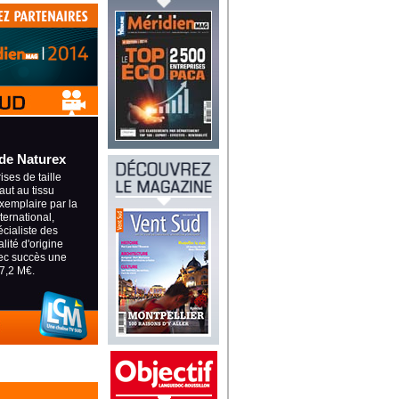
de Naturex
ses de taille
aut au tissu
xemplaire par la
nternational,
écialiste des
lité d'origine
vec succès une
7,2 M€.