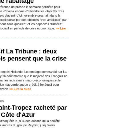
le rabattage
férence de presse la semaine dernière pour
s d’avenir en vue d’atteindre les objectifs fixés
is d’avenir d’ici novembre prochain dans la
expliquerait par des objectifs “trop ambitieux” par
ent sous qualifiée” et les capacités “limitées”
ssociatif en période de crise économique.
>> Lire
f La Tribune : deux
ois pensent que la crise
François Hollande. Le sondage commandé par La
y fin août montre que la majorité des Français ne
 par les indicateurs macro-économiques et le
ion n'accorde aucun crédit à l'exécutif pour
avenir.
>> Lire la suite
mes
aint-Tropez racheté par
 Côte d'Azur
 d'acquérir 99,9 % des actions de la société
z auprès du groupe Reybier, jusqu'alors