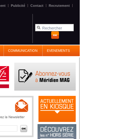
|
|
|
|
ent
Publicité
Contact
Recrutement
COMMUNICATION
EVENEMENTS