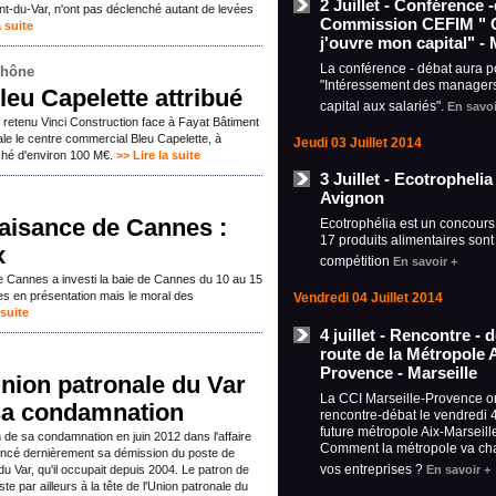
2 Juillet - Conférence 
t-du-Var, n'ont pas déclenché autant de levées
Commission CEFIM " 
a suite
j'ouvre mon capital" - 
La conférence - débat aura p
Rhône
"Intéressement des managers
eu Capelette attribué
capital aux salariés".
En savoi
 retenu Vinci Construction face à Fayat Bâtiment
ale le centre commercial Bleu Capelette, à
Jeudi 03 Juillet 2014
rché d'environ 100 M€.
>> Lire la suite
3 Juillet - Ecotropheli
Avignon
plaisance de Cannes :
Ecotrophélia est un concours
17 produits alimentaires sont
x
compétition
En savoir +
de Cannes a investi la baie de Cannes du 10 au 15
 en présentation mais le moral des
Vendredi 04 Juillet 2014
 suite
4 juillet - Rencontre - 
route de la Métropole A
Provence - Marseille
Union patronale du Var
La CCI Marseille-Provence o
 sa condamnation
rencontre-débat le vendredi 4 
future métropole Aix-Marseill
n de sa condamnation en juin 2012 dans l'affaire
Comment la métropole va cha
oncé dernièrement sa démission du poste de
vos entreprises ?
En savoir +
du Var, qu'il occupait depuis 2004. Le patron de
te par ailleurs à la tête de l'Union patronale du