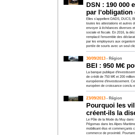
DSN : 190 000 
par l’obligation
Elles s’appellent DADS, DUCS, 
toutes les attestations et autres
envoyer à échéances diverses et 
sociale et fiscale. En 2016, la dé
remplacé l’ensemble des déclara
par les employeurs aux organismes
portée de souris avec un seul cli
30/09/2013
- Région
BEI : 950 M€ po
La banque publique d'investisseme
de crédit de 750 M€ et 200 millio
européenne d'investissement. Cet
européen de croissance conclu e
23/09/2013
- Région
Pourquoi les vi
créent-ils la di
Le Pôle de la Mode du Muy dans l
Pégomas dans les Alpes-Maritimes 
mobilisant élus et commerçants co
commerce de proximité. Pourtant d