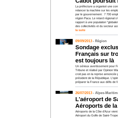
Cadot poursuit 
La préfecture a organisé une con
relancer la machine sur les emploi
par le gouvernement : 7 700 emplo
région Paca. Le retard régional s’
rapport à une population “globalem
des collectivités et du secteur a
la suite
09/09/2013
- Région
Sondage exclusi
Français sur tr
est toujours là
Un sérieux avertissement pour 
Tribune et réalisé par Opinion Wa
croit pas en la reprise annoncée
président de la République. L'opin
préparer la France aux défis de l'
26/07/2013
- Alpes-Mariti
L'aéroport de S
Aéroports de la
Aéroports de la Côte d'Azur vient
Aéroport du Golfe de Saint-Trope