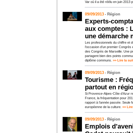
Var où il a été réélu en juin 201
09/09/2013
- Région
Experts-compta
aux comptes : 
une démarche 
Les professionnels du chiffre et d
l’occasion d’un premier Congrès 
des Congrès de Marseille. Une pr
partagent bien des points commun
diplôme communs.
>> Lire la sui
09/09/2013
- Région
Tourisme : Fréq
partout en régio
Si Provence-Alpes-Côte d’Azur res
France, la fréquentation pour 2013
rapport à l’année passée. Seule Ma
européenne de la culture.
>> Lire
09/09/2013
- Région
Emplois d’aveni