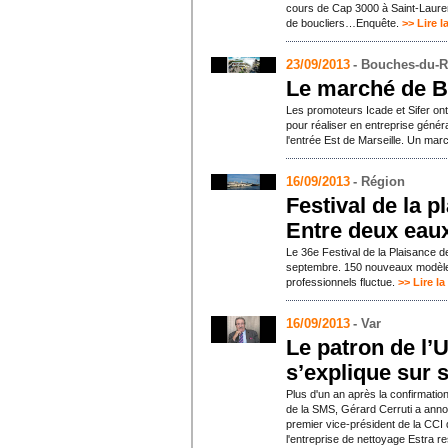
cours de Cap 3000 à Saint-Lauren
de boucliers…Enquête.
>> Lire l
23/09/2013
- Bouches-du-
Le marché de Bl
Les promoteurs Icade et Sifer ont
pour réaliser en entreprise génér
l'entrée Est de Marseille. Un ma
16/09/2013
- Région
Festival de la 
Entre deux eau
Le 36e Festival de la Plaisance 
septembre. 150 nouveaux modèles
professionnels fluctue.
>> Lire la
16/09/2013
- Var
Le patron de l’
s’explique sur
Plus d'un an après la confirmatio
de la SMS, Gérard Cerruti a ann
premier vice-président de la CCI 
l'entreprise de nettoyage Estra res