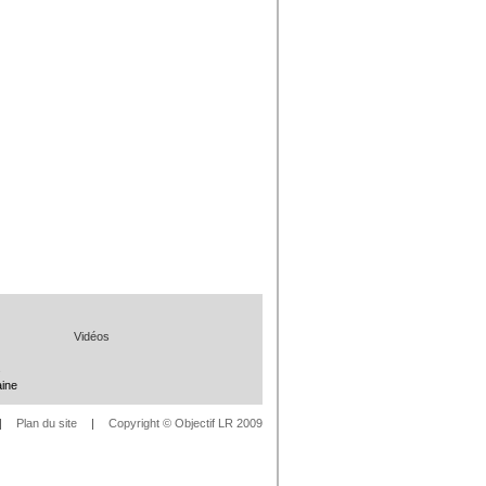
Vidéos
s
aine
|
Plan du site
|
Copyright © Objectif LR 2009