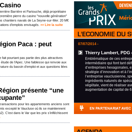
e Casino
errière Barrière et Partouche, déjà propriétaire
 première pierre du casino "nouvelle génération"
iens chantiers navals de La Seyne-sur-Mer. 20 M€
éations d’emplois envisagés.
>> Lire la suite
région Paca : peut
07/07/2014 -
Thierry Lambert, PDG 
e fait pourtant pas partie des plus attractives
Emblématique de ces entrepri
e étude de l’Apec. Une faiblesse qui renvoie aux
intermédiaire qui font tant déf
la nature du bassin d’emploi et aux questions liées
d’entreprises hexagonales, e
stratégie d’innovation et à l’i
l’entreprise vauclusienne, sp
ingrédients naturels de spécia
végétale, vient de réaliser a
 Région présente “une
augmentation de capital de 6
cupante”
es transactions pour les appartements anciens sont
nts excepté le Vaucluse où ils se maintiennent
. C’est dans le Var que les prix s’infléchissent
e