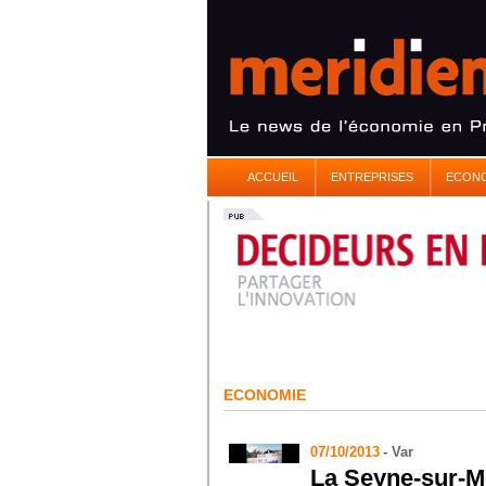
ACCUEIL
ENTREPRISES
ECON
ECONOMIE
07/10/2013
- Var
La Seyne-sur-M