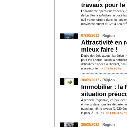
travaux pour l
Le troisième opérateur français, d
de La Siesta à Antibes, a posé la
qu'il va construire dans les anc
d’investissement et 125 à 130 cr
07/10/2013
- Région
Attractivité en 
mieux faire !
Dotée de réels atouts, la région n
pour les cadres, selon la dernièr
difficultés d’accès à l’habitat, à 
à la sécurité.
>> Lire la suite
30/09/2013
- Région
Immobilier : la
situation préoc
À l’échelle régionale, les prix d
en recul dans tous les départeme
quasi au même niveau (1 920 €/m2)
le plus, à - 4,9 %.
>> Lire la suit
30/09/2013
- Région