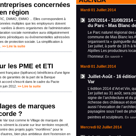
entreprises concernées
Mardi 01 Juillet 2014
 en région
BRC, DMMO, EMMO ... Elles correspondent à
1/07/2014 - 31/08/2014 
 données multiples que les employeurs doivent
du Parc - Mas Blanc de
variées à divers organismes de l’administration
Le Parc naturel régional des A
claration sociale nominative aura obligatoirement
commune de Mas Blanc les Al
tions périodiques ou événementielles adressées
organisent la « guinguette d
 de protection sociale. La simplification à
1er juillet, à partir de 18 h à
c.
>> Lire la suite
Alpilles Les producteurs loca
l’honneur.
En savoir +
ur les PME et ETI
Mardi 01 Juillet 2014
nt française (bpifrance) bénéficiera d'une ligne
Juillet-Août - 16 éditi
ns de garanties de la part de la Banque
Var
 accord s'inscrit dans le cadre du Pacte
n juin 2012.
>> Lire la suite
L’édition 2014 d’Art et Vin, q
1er juillet au 31 août, sera p
signe de l’architecture et du 
richesse des châteaux et do
llages de marques
aussi l’évocation de l’archite
paysagère sous l’oeil de pho
scorde ?
peintres et sculpteurs.
En savo
e Var tout comme le Village de marques de
sèment la zizanie sur leur territoire respectif,
Mercredi 02 Juillet 2014
ntre des projets jugés “mortifères” pour le
'autres, bien plus ambitieux dont l'extension en