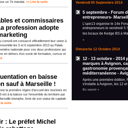
3 pour un 7e mandat.
>> Lire la suite
Vendredi 05 Septembre 2014
5 septembre - Forum d
entrepreneurs- Marseil
bles et commissaires
L'upe13 organise le 14e For
La profession adopte
entrepreneurs le vendredi 5
marketing
les locaux de Kedge BS à Ma
+
u conseil ont consacré officiellement leur union à
ensemble les 5 et 6 septembre 2013 au Palais
Dimanche 12 Octobre 2014
emière nationale pour ces deux professions qui
s en dehors d’un socle de formation, cursus et
12 - 13 octobre - 2014 
te
marques à Avignon, car
gastronomie provençal
méditerranéenne - Avi
uentation en baisse
Après une première édition,
n sauf à Marseille !
s'installe à Avignon, les 12 e
En savoir +
te la première région d’accueil des touristes en
 est à la baisse sur l’ensemble du territoire par
rseille triomphe, forte de son statut de capitale
 la suite
r : Le préfet Michel