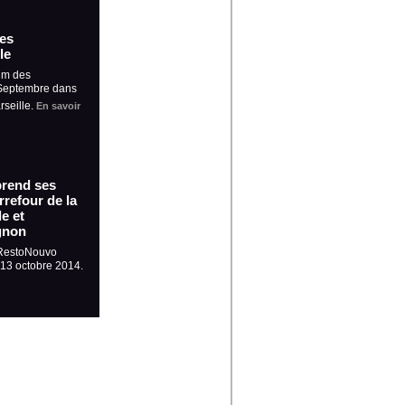
es
le
um des
 Septembre dans
rseille.
En savoir
prend ses
refour de la
e et
gnon
 RestoNouvo
t 13 octobre 2014.