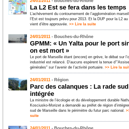
24/01/2011
- Bouches-du-Rhône
La L2 Est se fera dans les temps
L’achèvement du contournement de l’agglomération marseil
l’Est est toujours prévu pour 2013. Et la DUP pour la L2 au
vient d’être approuvée.
>> Lire la suite
24/01/2011
- Bouches-du-Rhône
GPMM: « Un Yalta pour le port si
on est mort »
Le port de Marseille étant (encore) en grève, le débat sur l’o
industriel est relancé. D’aucuns espèrent la tenue d’"Assis
générales" sur l’avenir de l’activité portuaire.
>> Lire la sui
24/01/2011
- Région
Parc des calanques : La rade sud
intégrée
La ministre de l’écologie et du développement durable Nath
Kosciusko-Morizet a demandé au préfet de région d’intégrer
sud de Marseille dans le périmètre du futur parc national.
>
suite
24/01/2011
- Bouches-du-Rhône