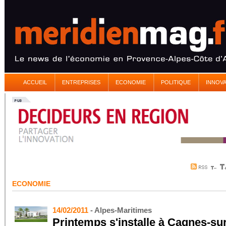
ACCUEIL
ENTREPRISES
ECONOMIE
POLITIQUE
INNOV
ECONOMIE
14/02/2011
- Alpes-Maritimes
Printemps s'installe à Cagnes-su