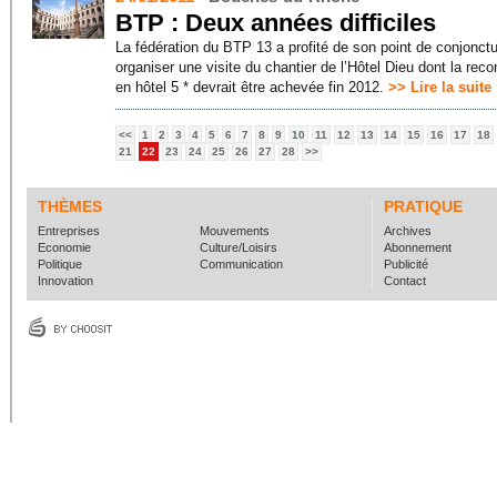
BTP : Deux années difficiles
La fédération du BTP 13 a profité de son point de conjonct
organiser une visite du chantier de l’Hôtel Dieu dont la rec
en hôtel 5 * devrait être achevée fin 2012.
>> Lire la suite
<<
1
2
3
4
5
6
7
8
9
10
11
12
13
14
15
16
17
18
21
22
23
24
25
26
27
28
>>
THÈMES
PRATIQUE
Entreprises
Mouvements
Archives
Economie
Culture/Loisirs
Abonnement
Politique
Communication
Publicité
Innovation
Contact