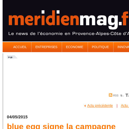
ACCUEIL
ENTREPRISES
ECONOMIE
POLITIQUE
INNOV
Actu précédente
|
Actu
04/05/2015
blue egg signe la campagne