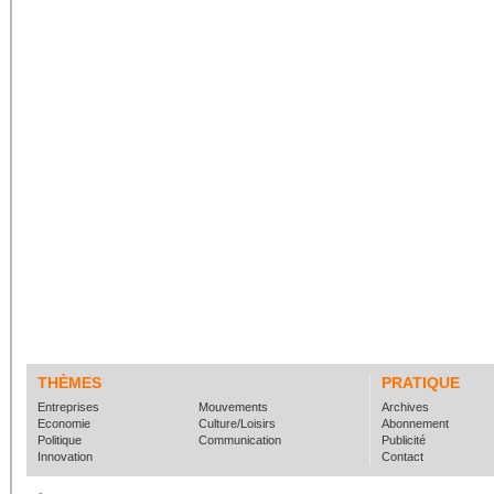
THÈMES
PRATIQUE
Entreprises
Mouvements
Archives
Economie
Culture/Loisirs
Abonnement
Politique
Communication
Publicité
Innovation
Contact