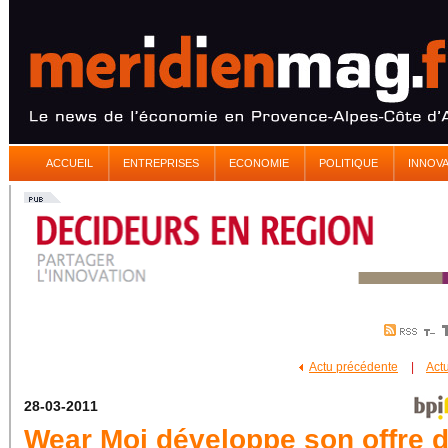
ACCUEIL
ENTREPRISES
ECONOMIE
POLITIQUE
INNOV
Actu précédente
|
Act
28-03-2011
Wear Moi développe son offre 