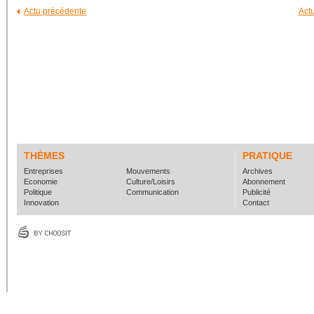
Actu précédente
Act
THÈMES
PRATIQUE
Entreprises
Mouvements
Archives
Economie
Culture/Loisirs
Abonnement
Politique
Communication
Publicité
Innovation
Contact