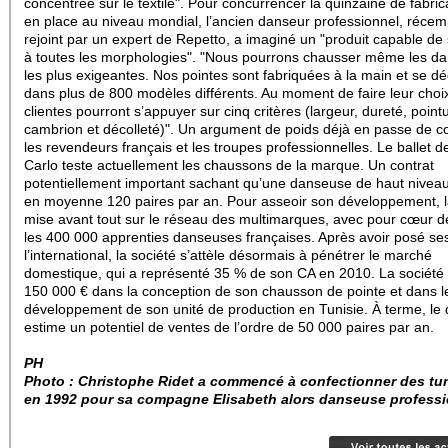
concentrée sur le textile". Pour concurrencer la quinzaine de fabric
en place au niveau mondial, l’ancien danseur professionnel, réce
rejoint par un expert de Repetto, a imaginé un "produit capable de
à toutes les morphologies". "Nous pourrons chausser même les d
les plus exigeantes. Nos pointes sont fabriquées à la main et se dé
dans plus de 800 modèles différents. Au moment de faire leur choix
clientes pourront s’appuyer sur cinq critères (largeur, dureté, point
cambrion et décolleté)". Un argument de poids déjà en passe de c
les revendeurs français et les troupes professionnelles. Le ballet 
Carlo teste actuellement les chaussons de la marque. Un contrat
potentiellement important sachant qu’une danseuse de haut niveau 
en moyenne 120 paires par an. Pour asseoir son développement, l
mise avant tout sur le réseau des multimarques, avec pour cœur de
les 400 000 apprenties danseuses françaises. Après avoir posé se
l’international, la société s’attèle désormais à pénétrer le marché
domestique, qui a représenté 35 % de son CA en 2010. La société a
150 000 € dans la conception de son chausson de pointe et dans l
développement de son unité de production en Tunisie. À terme, le 
estime un potentiel de ventes de l’ordre de 50 000 paires par an.
PH
Photo : Christophe Ridet a commencé à confectionner des tu
en 1992 pour sa compagne Elisabeth alors danseuse professi