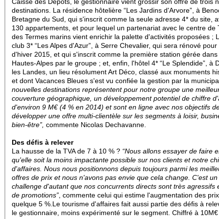
Caisse des Dépôts, le gestionnaire vient grossir son offre de trois 
destinations. La résidence hôtelière “Les Jardins d'Arvore”, à Ben
Bretagne du Sud, qui s'inscrit comme la seule adresse 4* du site, 
130 appartements, et pour lequel un partenariat avec le centre de
des Termes marins vient enrichir la palette d'activités proposées ; L
club 3* “Les Alpes d'Azur”, à Serre Chevalier, qui sera rénové pour 
d'hiver 2015, et qui s'inscrit comme la première station gérée dans
Hautes-Alpes par le groupe ; et, enfin, l'hôtel 4* “Le Splendide”, à
les Landes, un lieu résolument Art Déco, classé aux monuments hi
et dont Vacances Bleues s'est vu confiée la gestion par la municipa
nouvelles destinations représentent pour notre groupe une meilleu
couverture géographique, un développement potentiel de chiffre d'
d'environ 9 M€ (4 % en 2014) et sont en ligne avec nos objectifs d
développer une offre multi-clientèle sur les segments à loisir, busin
bien-être”,
commente Nicolas Dechavanne.
Des défis à relever
La hausse de la TVA de 7 à 10 % ?
“Nous allons essayer de faire e
qu'elle soit la moins impactante possible sur nos clients et notre chi
d'affaires. Nous nous positionnons depuis toujours parmi les meill
offres de prix et nous n'avons pas envie que cela change. C'est un 
challenge d'autant que nos concurrents directs sont très agressifs
de promotions”
, commente celui qui estime l'augmentation des prix
quelque 5 %.Le tourisme d'affaires fait aussi partie des défis à rel
le gestionnaire, moins expérimenté sur le segment. Chiffré à 10M€