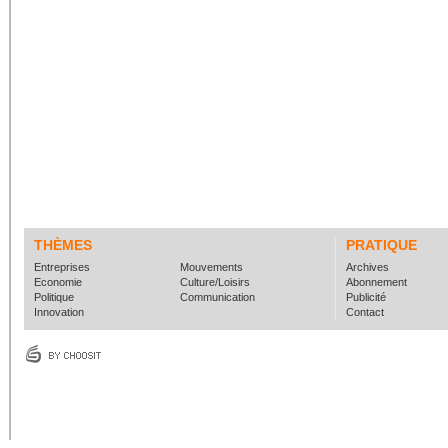
THÈMES
PRATIQUE
Entreprises
Mouvements
Archives
Economie
Culture/Loisirs
Abonnement
Politique
Communication
Publicité
Innovation
Contact