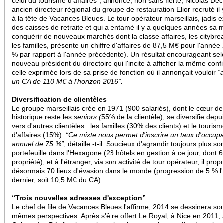
celui du tourisme d'affaires”, annonce, non sans fierté, Nicolas D
ancien directeur régional du groupe de restauration Elior
recruté il
à la tête de Vacances Bleues
.
Le
tour opérateur marseillais, jadis e
des caisses de retraite et qui a entamé il y a quelques années sa
conquérir de nouveaux marchés dont la classe affaires, les citybre
les familles, présente un chiffre d'affaires de
87,5 M€ pour l'année
% par rapport à l'année précédente). Un résultat encourageant sel
nouveau président du directoire qui l'incite à afficher la même con
celle exprimée lors de sa prise de fonction où il annonçait vouloir
“
un CA de 110 M€ à l'horizon 2016”.
Diversification de clientèles
Le groupe marseillais crée en 1971 (900 salariés), dont le cœur de
historique reste les
seniors (
55% de la clientèle), se diversifie depu
vers d'autres clientèles : les familles (30% des clients) et le touris
d'affaires (15%).
“Ce mixte nous permet d'inscrire un taux d'occupa
annuel de 75 %”
, détaille -t-il. Soucieux d'agrandir toujours plus so
portefeuille dans l'Hexagone (23 hôtels en gestion à ce jour, dont 
propriété), et à l'étranger, via son activité de tour opérateur, il pro
désormais 70 lieux d'évasion dans le monde (progression de 5 % l
dernier, soit 10,5 M€ du CA).
“Trois nouvelles adresses d'exception”
Le chef de file de Vacances Bleues l'affirme, 2014 se dessinera so
mêmes perspectives. Après s'être offert Le Royal, à Nice en 2011, 