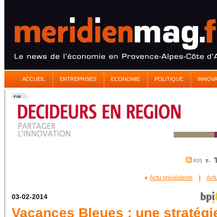
ACCUEIL
ENTREPRISES
ECONOMIE
POLITIQUE
INNOV
Actu précédente
|
Act
03-02-2014
Vacances Bleues : une stratégi