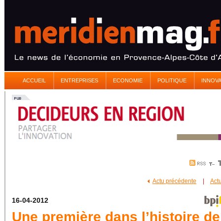
ACCUEIL
ENTREPRISES
ECONOMIE
POLITIQUE
INNOV
Actu précédente
|
Act
16-04-2012
Une première dans l’histoire de