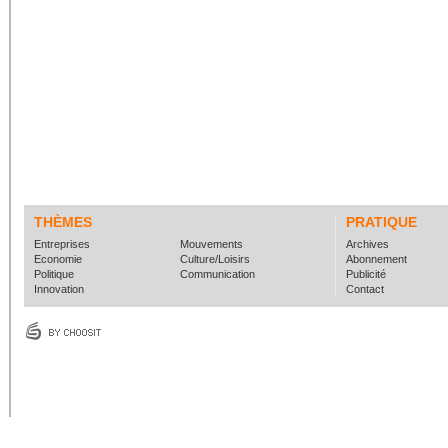
THÈMES
PRATIQUE
Entreprises
Mouvements
Archives
Economie
Culture/Loisirs
Abonnement
Politique
Communication
Publicité
Innovation
Contact