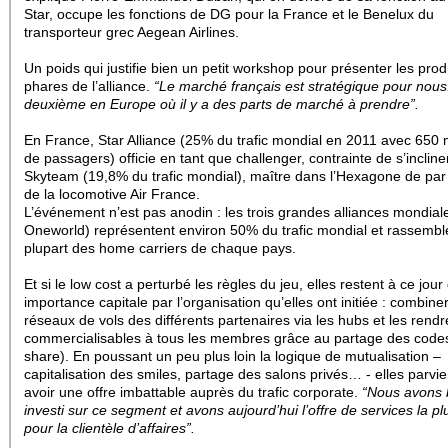
Star, occupe les fonctions de DG pour la France et le Benelux du
transporteur grec Aegean Airlines.
Un poids qui justifie bien un petit workshop pour présenter les prod
phares de l’alliance.
“Le marché français est stratégique pour nous
deuxième en Europe où il y a des parts de marché à prendre”.
En France, Star Alliance (25% du trafic mondial en 2011 avec 650 m
de passagers) officie en tant que challenger, contrainte de s’incline
Skyteam (19,8% du trafic mondial), maître dans l’Hexagone de par 
de la locomotive Air France.
L’événement n’est pas anodin : les trois grandes alliances mondial
Oneworld) représentent environ 50% du trafic mondial et rassemble
plupart des home carriers de chaque pays.
Et si le low cost a perturbé les règles du jeu, elles restent à ce jour
importance capitale par l’organisation qu’elles ont initiée : combiner
réseaux de vols des différents partenaires via les hubs et les rendr
commercialisables à tous les membres grâce au partage des code
share).
En poussant un peu plus loin la logique de mutualisation –
capitalisation des smiles, partage des salons privés… - elles parvi
avoir une offre imbattable auprès du trafic corporate.
“Nous avons
investi sur ce segment et avons aujourd’hui l’offre de services la pl
pour la clientèle d’affaires”.