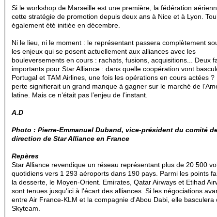
Si le workshop de Marseille est une première, la fédération aérie
cette stratégie de promotion depuis deux ans à Nice et à Lyon. To
également été initiée en décembre.
Ni le lieu, ni le moment : le représentant passera complètement so
les enjeux qui se posent actuellement aux alliances avec les
bouleversements en cours : rachats, fusions, acquisitions... Deux fa
importants pour Star Alliance : dans quelle coopération vont bascu
Portugal et TAM Airlines, une fois les opérations en cours actées ?
perte signifierait un grand manque à gagner sur le marché de l’Am
latine. Mais ce n’était pas l’enjeu de l’instant.
A.D
Photo :
Pierre-Emmanuel Duband, vice-président du comité d
direction de Star Alliance en France
Repères
Star Alliance revendique un réseau représentant plus de 20 500 vo
quotidiens vers 1 293 aéroports dans 190 pays. Parmi les points fa
la desserte, le Moyen-Orient. Emirates, Qatar Airways et Etihad Ai
sont tenues jusqu'ici à l'écart des alliances. Si les négociations av
entre Air France-KLM et la compagnie d'Abou Dabi, elle basculera
Skyteam.