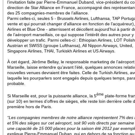
l’invitation faite par Pierre-Emmanuel Duband, vice-président du c
direction de Star Alliance en France, accompagné des représentan
des 25 compagnies-membres de l’alliance.
Parmi celles-ci, seules 5 - Brussels Airlines, Lufthansa, TAP Portug
vente et qui pourrait changer d'alliance en fonction de l’acquéreur
Airlines et Blue One - atterrissent et décollent aujourd’hui à partir 
de l’aéroport marseillais, ce qui suppose l’intérêt des autres pour y
développer un trafic. Parmi celles-ci : Ethiopian Airlines, LOT Polish 
Austrian et SWISS (groupe Lufthansa), All Nippon Airways, United,
Singapore Airlines, THAI, Turkiskh Airlines et US Airways.
À cet égard, Jérôme Bellay, le responsable marketing de l’aéroport
Marseille, laisse entendre qu’avant l’été, quelques annonces relati
nouvelles venues devraient être faites. Celle de Turkish Airlines, a
laquelle les pourparlers sont engagés depuis quelques temps, paraî
probable.
ème
Si Marseille est, pour la puissante alliance, la 5
plate-forme fra
(sur 10) en termes d’offres de sièges, elle reste loin derrière celle 
première hors de Paris.
“Les compagnies membres de notre alliance représentent 7% des r
et 5% des sièges sur cet aéroport, soit 90 vols directs par semaine 
une capacité de 15 000 places pour la saison été 2012 par exempl
explique Pierre-Emmanuel Duban, qui en dehors de sa fonction au