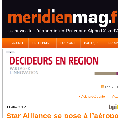
ACCUEIL
ENTREPRISES
ECONOMIE
POLITIQUE
INNOV
Actu précédente
|
Act
11-06-2012
Star Alliance se pose à l’aéropo