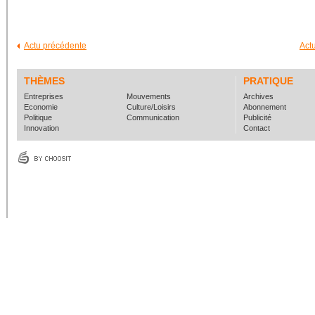
Actu précédente
Act
THÈMES
PRATIQUE
Entreprises
Mouvements
Archives
Economie
Culture/Loisirs
Abonnement
Politique
Communication
Publicité
Innovation
Contact