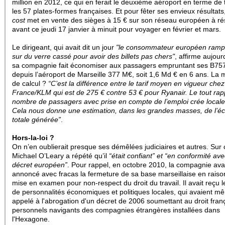
million en 2012, ce qui en ferait le deuxième aéroport en terme de t
les 57 plates-formes françaises.
Et pour fêter ses envieux résultats
cost
met en vente des sièges à 15 € sur son réseau européen à ré
avant ce jeudi 17 janvier à minuit pour voyager en février et mars.
Le dirigeant, qui avait dit un jour
"le consommateur européen rampe
sur du verre cassé pour avoir des billets pas chers"
, affirme aujour
sa compagnie fait économiser aux passagers empruntant ses B75
depuis l’aéroport de Marseille 377 M€, soit 1,6 Md € en 6 ans.
La 
de calcul ?
“C’est la différence entre le tarif moyen en vigueur chez 
France/KLM qui est de 275 € contre 53 € pour Ryanair. Le tout rap
nombre de passagers avec prise en compte de l’emploi crée local
Cela nous donne une estimation, dans les grandes masses, de l’é
totale générée”
.
Hors-la-loi
?
On n’en oublierait presque ses démêlées judiciaires et autres. Sur 
Michael O’Leary a répété qu’il
“était confiant” et “en conformité ave
décret européen”
.
Pour rappel, en octobre 2010, la compagnie ava
annoncé avec fracas la fermeture de sa base marseillaise en raiso
mise en examen pour non-respect du droit du travail. Il avait reçu l
de personnalités économiques et politiques locales, qui avaient m
appelé à l'abrogation d'un décret de 2006 soumettant au droit franç
personnels navigants des compagnies étrangères installées dans
l'Hexagone.