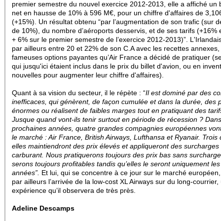
premier semestre du nouvel exercice 2012-2013, elle a affiché un 
net en hausse de 10% à 596 M€, pour un chiffre d'affaires de 3,1
(+15%).
Un résultat obtenu “par l’augmentation de son trafic (sur d
de 10%), du nombre d’aéroports desservis, et de ses tarifs (+16% 
+ 6% sur le premier semestre de l’exercice 2012-2013)”.
L'Irlandai
par ailleurs entre 20 et 22% de son C.A avec les recettes annexes,
fameuses options payantes qu’Air France a décidé de pratiquer (se
qui jusqu'ici étaient inclus dans le prix du billet d'avion, ou en inven
nouvelles pour augmenter leur chiffre d'affaires).
Quant à sa vision du secteur, il le répète : “
Il est dominé par des 
inefficaces, qui génèrent, de façon cumulée et dans la durée, des 
énormes ou réalisent de faibles marges tout en pratiquant des tarif
Jusque quand vont-ils tenir surtout en période de récession ? Dans
prochaines années, quatre grandes compagnies européennes von
le marché : Air France, British Airways, Lufthansa et Ryanair. Trois 
elles maintiendront des prix élevés et appliqueront des surcharges
carburant. Nous pratiquerons toujours des prix bas sans surcharg
serons toujours profitables tandis qu’elles le seront uniquement le
années”.
Et lui, qui se concentre à ce jour sur le marché européen,
par ailleurs l’arrivée de la low-cost XL Airways sur du long-courrier,
expérience qu’il observera de très près.
Adeline Descamps