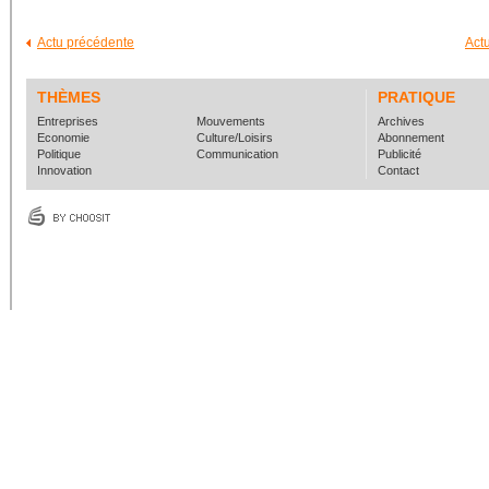
Actu précédente
Act
THÈMES
PRATIQUE
Entreprises
Mouvements
Archives
Economie
Culture/Loisirs
Abonnement
Politique
Communication
Publicité
Innovation
Contact