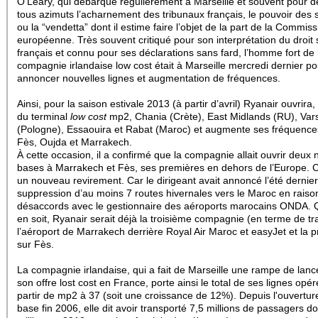
O'Leary, qui débarque régulièrement à Marseille et souvent pour 
tous azimuts l’acharnement des tribunaux français, le pouvoir des 
ou la “vendetta” dont il estime faire l’objet de la part de la Commiss
européenne.
Très souvent critiqué pour son interprétation du droit 
français et connu pour ses déclarations sans fard, l’homme fort de 
compagnie irlandaise low cost était à Marseille mercredi dernier po
annoncer nouvelles lignes et augmentation de fréquences.
Ainsi, pour la saison estivale 2013 (à partir d’avril) Ryanair ouvrira
du terminal
low cost
mp2, Chania (Crète), East Midlands (RU), Var
(Pologne), Essaouira et Rabat (Maroc) et augmente ses fréquence
Fès, Oujda et Marrakech.
À cette occasion, il a confirmé que la compagnie allait ouvrir deux 
bases à Marrakech et Fès, ses premières en dehors de l’Europe. C
un nouveau revirement. Car le dirigeant avait annoncé l’été dernier
suppression d’au moins 7 routes hivernales vers le Maroc en raiso
désaccords avec le gestionnaire des aéroports marocains ONDA. Qu
en soit, Ryanair serait déjà la troisième compagnie (en terme de tra
l’aéroport de Marrakech derrière Royal Air Maroc et easyJet et la 
sur Fès.
La compagnie irlandaise, qui a fait de Marseille une rampe de lan
son offre lost cost en France, porte ainsi le total de ses lignes opé
partir de mp2 à 37 (soit une croissance de 12%). Depuis l'ouvertur
base fin 2006, elle dit avoir transporté 7,5 millions de passagers do