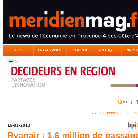
ACCUEIL
ENTREPRISES
ECONOMIE
POLITIQUE
INNOV
Actu précédente
|
Act
16-01-2013
Ryanair : 1,6 million de passag