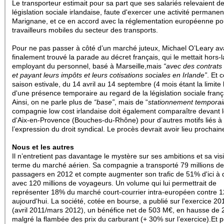
Le transporteur estimait pour sa part que ses salariés relevaient de
législation sociale irlandaise, faute d'exercer une activité permanen
Marignane, et ce en accord avec la réglementation européenne po
travailleurs mobiles du secteur des transports.
Pour ne pas passer à côté d’un marché juteux, Michael O’Leary ava
finalement trouvé la parade au décret français, qui le mettait hors-la
employant du personnel, basé à Marseille,mais
“avec des contrats 
et payant leurs impôts et leurs cotisations sociales en Irlande”
. Et 
saison estivale, du 14 avril au 14 septembre (4 mois étant la limite 
d'une présence temporaire au regard de la législation sociale franç
Ainsi, on ne parle plus de
“base”
, mais de “
stationnement temporai
compagnie low cost irlandaise doit également comparaître devant l
d'Aix-en-Provence (Bouches-du-Rhône) pour d’autres motifs liés à
l’expression du droit syndical. Le procès devrait avoir lieu prochai
Nous et les autres
Il n’entretient pas davantage le mystère sur ses ambitions et sa vis
terme du marché aérien.
Sa compagnie a transporté 79 millions de
passagers en 2012 et compte augmenter son trafic de 51% d'ici à d
avec 120 millions de voyageurs. Un volume qui lui permettrait de
représenter 18% du marché court-courrier intra-européen contre 
aujourd'hui. La société, cotée en bourse, a publié sur l'exercice 2
(avril 2011/mars 2012), un bénéfice net de 503 M€, en hausse de
malgré la flambée des prix du carburant (+ 30% sur l’exercice).
Et p