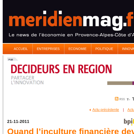
ACCUEIL
ENTREPRISES
ECONOMIE
POLITIQUE
INNOV
Actu précédente
|
Act
21-11-2011
Quand l’inculture financière de