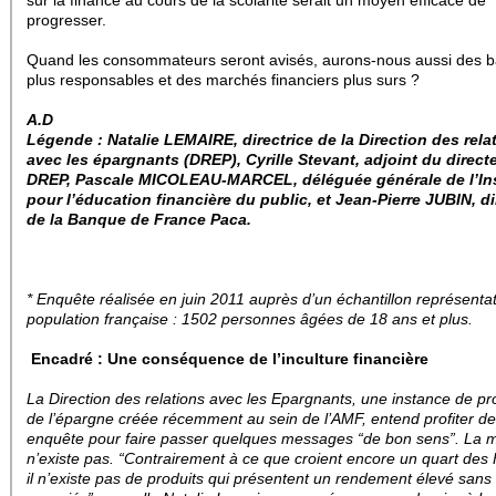
sur la finance au cours de la scolarité serait un moyen efficace de
progresser.
Quand les consommateurs seront avisés, aurons-nous aussi des b
plus responsables et des marchés financiers plus surs ?
A.D
Légende : Natalie LEMAIRE, directrice de la Direction des rela
avec les épargnants (DREP), Cyrille Stevant, adjoint du directe
DREP, Pascale MICOLEAU-MARCEL, déléguée générale de l’Ins
pour l’éducation financière du public, et Jean-Pierre JUBIN, di
de la Banque de France Paca.
* Enquête réalisée en juin 2011 auprès d’un échantillon représentati
population française : 1502 personnes âgées de 18 ans et plus.
Encadré : Une conséquence de l’inculture financière
La Direction des relations avec les Epargnants, une instance de pr
de l’épargne créée récemment au sein de l’AMF, entend profiter de
enquête pour faire passer quelques messages “de bon sens”. La m
n’existe pas. “Contrairement à ce que croient encore un quart des 
il n’existe pas de produits qui présentent un rendement élevé sans