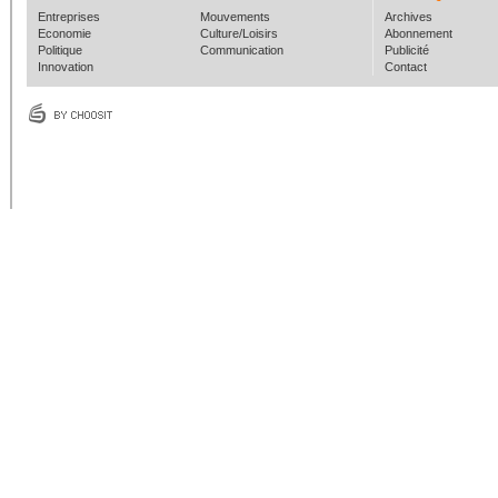
Entreprises
Mouvements
Archives
Economie
Culture/Loisirs
Abonnement
Politique
Communication
Publicité
Innovation
Contact