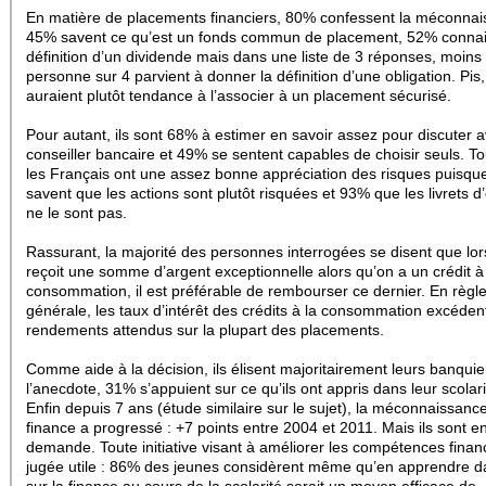
En matière de placements financiers, 80% confessent la méconnai
45% savent ce qu’est un fonds commun de placement, 52% connai
définition d’un dividende mais dans une liste de 3 réponses, moins
personne sur 4 parvient à donner la définition d’une obligation. Pis, 
auraient plutôt tendance à l’associer à un placement sécurisé.
Pour autant, ils sont 68% à estimer en savoir assez pour discuter a
conseiller bancaire et 49% se sentent capables de choisir seuls.
To
les Français ont une assez bonne appréciation des risques puisq
savent que les actions sont plutôt risquées et 93% que les livrets 
ne le sont pas.
Rassurant, la majorité des personnes interrogées se disent que lo
reçoit une somme d’argent exceptionnelle alors qu’on a un crédit à
consommation, il est préférable de rembourser ce dernier. En règl
générale, les taux d’intérêt des crédits à la consommation excéden
rendements attendus sur la plupart des placements.
Comme aide à la décision, ils élisent majoritairement leurs banquie
l’anecdote, 31% s’appuient sur ce qu’ils ont appris dans leur scolari
Enfin depuis 7 ans (étude similaire sur le sujet), la méconnaissanc
finance a progressé : +7 points entre 2004 et 2011. Mais ils sont e
demande.
Toute initiative visant à améliorer les compétences finan
jugée utile : 86% des jeunes considèrent même qu’en apprendre 