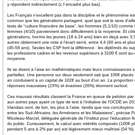
y répondent indirectement (c.f encadré plus bas).
Les Français n’excellent pas dans la discipline et le phénomène es
commun que les générations partagent, quel que soit le sexe d’aill
tests de “culture financière de base”, les hommes (5,1/10) comme 
femmes (4/10) parviennent donc difficilement à la moyenne. Et côt
générations, hormis les jeunes (18 à 24 ans) bien en deçà avec 3,9
autres obtiennent une note à l’écart serré, entre 4,4 (60 ans et plus
(45-59 ans). Seules les CSP font la différence : les diplômés du sup
les professions cadres et les revenus supérieurs à 3100 € sont au-
moyenne.
Ils se disent à l’aise en mathématiques mais leurs connaissances 
partielles. Une personne sur deux seulement sait que 100€ placés 
an conduisent à un capital de 102€ au bout d’un an. La proportion
réponses mauvaises (23%) et évasives (26%) étonnent surtout.
Ces mauvais résultats classent la France en queue de peloton par
aux autres pays ayant ce type de test à l’initiative de l’OCDE en 201
Irlandais sont, de loin, les plus à l’aise, tandis que nos concitoyens
entre les Sud-Africains, les Arméniens et les Malaisiens”, précise 
Micoleau-Marcel, déléguée générale de l’Institut pour l’éducation f
du public. Curieusement, le calcul avec intérêts composés (100€ pl
pendant 5 ans à 2% par an) est légèrement mieux maîtrisé (54 %).