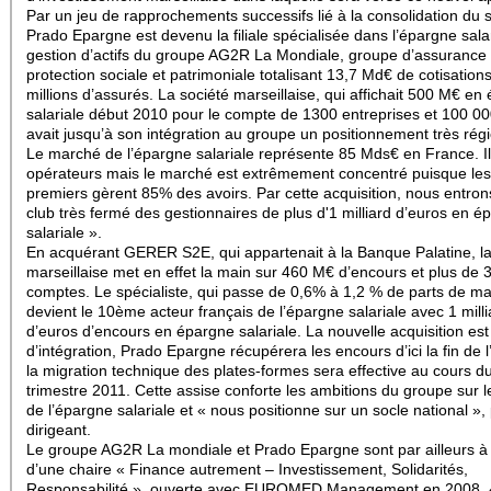
Par un jeu de rapprochements successifs lié à la consolidation du s
Prado Epargne est devenu la filiale spécialisée dans l’épargne salar
gestion d’actifs du groupe AG2R La Mondiale, groupe d’assurance
protection sociale et patrimoniale totalisant 13,7 Md€ de cotisation
millions d’assurés. La société marseillaise, qui affichait 500 M€ en
salariale début 2010 pour le compte de 1300 entreprises et 100 000
avait jusqu’à son intégration au groupe un positionnement très régi
Le marché de l’épargne salariale représente 85 Mds€ en France. Il
opérateurs mais le marché est extrêmement concentré puisque les
premiers gèrent 85% des avoirs. Par cette acquisition, nous entron
club très fermé des gestionnaires de plus d'1 milliard d’euros en é
salariale ».
En acquérant GERER S2E, qui appartenait à la Banque Palatine, la
marseillaise met en effet la main sur 460 M€ d’encours et plus de 
comptes. Le spécialiste, qui passe de 0,6% à 1,2 % de parts de m
devient le 10ème acteur français de l’épargne salariale avec 1 milli
d’euros d’encours en épargne salariale. La nouvelle acquisition es
d’intégration, Prado Epargne récupérera les encours d’ici la fin de 
la migration technique des plates-formes sera effective au cours d
trimestre 2011. Cette assise conforte les ambitions du groupe sur 
de l’épargne salariale et « nous positionne sur un socle national », 
dirigeant.
Le groupe AG2R La mondiale et Prado Epargne sont par ailleurs à l’
d’une chaire « Finance autrement – Investissement, Solidarités,
Responsabilité », ouverte avec EUROMED Management en 2008. 