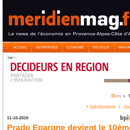
ACCUEIL
ENTREPRISES
ECONOMIE
POLITIQUE
INNOV
Actu précédente
|
Act
11-10-2010
Prado Epargne devient le 10èm