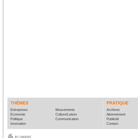
THÈMES
PRATIQUE
Entreprises
Mouvements
Archives
Economie
Culture/Loisirs
Abonnement
Politique
Communication
Publicité
Innovation
Contact