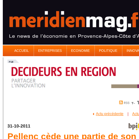
ACCUEIL
ENTREPRISES
ECONOMIE
POLITIQUE
INNOV
Actu précédente
|
Act
31-10-2011
Pellenc cède une partie de son