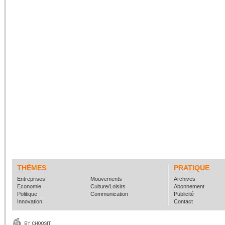
THÈMES
PRATIQUE
Entreprises
Mouvements
Archives
Economie
Culture/Loisirs
Abonnement
Politique
Communication
Publicité
Innovation
Contact