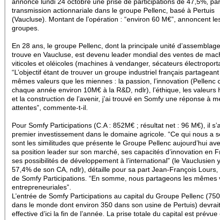
annoncé lundi 24 octobre une prise de participations de 47,5%, pa
transmission actionnariale dans le groupe Pellenc, basé à Pertuis
(Vaucluse). Montant de l’opération : “environ 60 M€”, annoncent le
groupes.
En 28 ans, le groupe Pellenc, dont la principale unité d’assemblag
trouve en Vaucluse, est devenu leader mondial des ventes de mac
viticoles et oléicoles (machines à vendanger, sécateurs électroporta
“L’objectif étant de trouver un groupe industriel français partageant
mêmes valeurs que les miennes : la passion, l’innovation (Pellenc
chaque année environ 10M€ à la R&D, ndlr), l’éthique, les valeurs
et la construction de l’avenir, j’ai trouvé en Somfy une réponse à m
attentes”, commente-t-il.
Pour Somfy Participations (C.A : 852M€ ; résultat net : 96 M€), il s’
premier investissement dans le domaine agricole. “Ce qui nous a s
sont les similitudes que présente le Groupe Pellenc aujourd’hui av
sa position leader sur son marché, ses capacités d’innovation en F
ses possibilités de développement à l’international” (le Vauclusien y
57,4% de son CA, ndlr), détaille pour sa part Jean-François Lours, 
de Somfy Participations. “En somme, nous partageons les mêmes 
entrepreneuriales”.
L’entrée de Somfy Participations au capital du Groupe Pellenc (750
dans le monde dont environ 350 dans son usine de Pertuis) devrait
effective d’ici la fin de l’année. La prise totale du capital est prévu