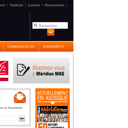
|
|
|
|
ent
Publicité
Contact
Recrutement
COMMUNICATION
EVENEMENTS