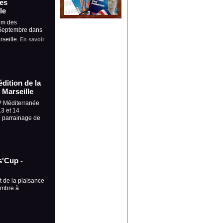
es
le
um des
 Septembre dans
rseille.
En savoir
dition de la
 Marseille
P Méditerranée
13 et 14
e parrainage de
s'Cup -
t de la plaisance
embre à