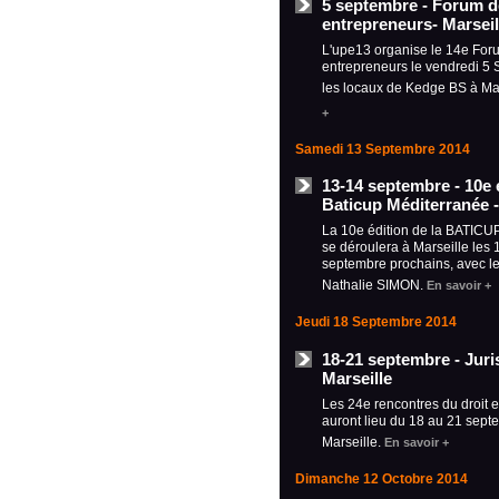
5 septembre - Forum d
entrepreneurs- Marseil
L'upe13 organise le 14e For
entrepreneurs le vendredi 5
les locaux de Kedge BS à Ma
+
Samedi 13 Septembre 2014
13-14 septembre - 10e é
Baticup Méditerranée -
La 10e édition de la BATICU
se déroulera à Marseille les 
septembre prochains, avec l
Nathalie SIMON.
En savoir +
Jeudi 18 Septembre 2014
18-21 septembre - Juri
Marseille
Les 24e rencontres du droit e
auront lieu du 18 au 21 sept
Marseille.
En savoir +
Dimanche 12 Octobre 2014