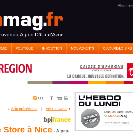
Abonnem
OMIE
POLITIQUE
INNOVATION
MOUVEMENTS
CULTURE/LOISIRS
Actu précédente
|
Actu suivante
 Store à Nice
- Alpes-