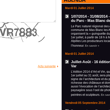
Mardi 01 Juillet 2014
1/07/2014 - 31/08/2014 
du Parc - Mas Blanc de
Le Parc naturel régional des A
commune de Mas Blanc les Al
organisent la « guinguette d
1er juillet, à partir de 18 h à
Alpilles Les producteurs loca
l’honneur.
En savoir +
Mardi 01 Juillet 2014
Juillet-Août - 16 éditi
Var
Actu suivante
L’édition 2014 d’Art et Vin, q
1er juillet au 31 août, sera p
signe de l’architecture et du 
richesse des châteaux et do
aussi l’évocation de l’archite
paysagère sous l’oeil de pho
peintres et sculpteurs.
En savo
Vendredi 05 Septembre 2014