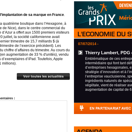
 l’implantation de sa marque en France
.
sa quatrième boutique dans l’Hexagone, à
re de Nice), dans le centre commercial du
d’Azur a offert aux 1500 premiers visiteurs
juillet, la société californienne avait
ernier trimestre de 15,7 milliards $ (à
07/07/2014 -
rimestre de l’exercice précédent). Les
u chiffre d’affaires du trimestre. Au cours du
Thierry Lambert, PDG 
ac (en augmentation de 33 % d'unités), vendu
Emblématique de ces entrepri
s d’exemplaires d’iPad. Toutefois, Apple
intermédiaire qui font tant déf
 millions).
d’entreprises hexagonales, e
stratégie d’innovation et à l’i
l’entreprise vauclusienne, sp
ingrédients naturels de spécia
végétale, vient de réaliser a
augmentation de capital de 6
ntaires :