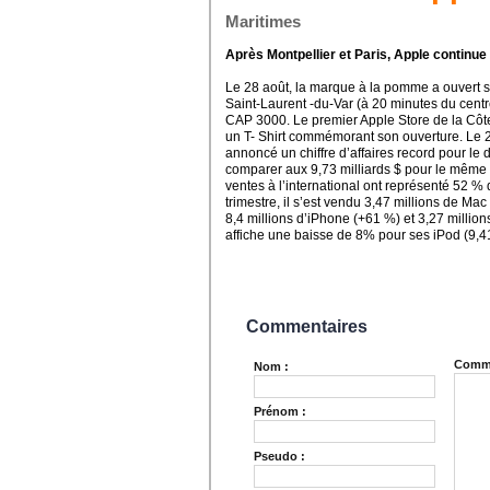
Maritimes
Après Montpellier et Paris, Apple continue
Le 28 août, la marque à la pomme a ouvert 
Saint-Laurent -du-Var (à 20 minutes du cent
CAP 3000. Le premier Apple Store de la Côte 
un T- Shirt commémorant son ouverture. Le 20 
annoncé un chiffre d’affaires record pour le d
comparer aux 9,73 milliards $ pour le même t
ventes à l’international ont représenté 52 % d
trimestre, il s’est vendu 3,47 millions de M
8,4 millions d’iPhone (+61 %) et 3,27 million
affiche une baisse de 8% pour ses iPod (9,41
Commentaires
Comme
Nom :
Prénom :
Pseudo :