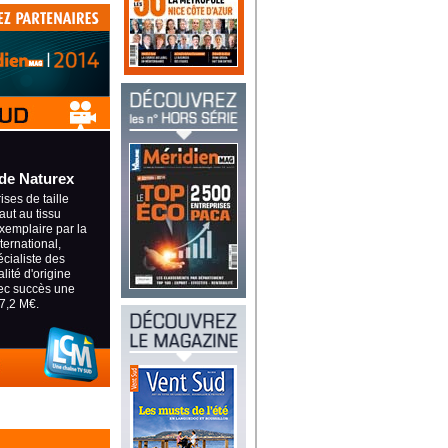
de Naturex
ses de taille
aut au tissu
xemplaire par la
nternational,
écialiste des
lité d'origine
vec succès une
7,2 M€.