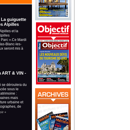
- La guiguette
s Alpilles
lpilles et la
pilles
u Parc ».Ce Mardi
 Mas-Blanc-les-
ux seront mis à
on ART & VIN -
ui se déroulera du
lacée sous le
patrimoine :
maines mais
cture urbaine et
tographes, de
ir +