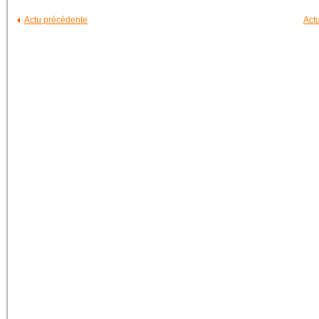
Actu précédente
Act