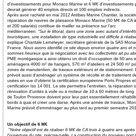
d'investissements pour Monaco Marine et 6 M€ d'investissements pu
devrait générer 40 emplois directs et 100 emplois indirects.
Après avoir racheté
en mai 2012
Antibes Marine Chantier, la socié
réparation de navires de plaisance Monaco Marine
(50 M€ de CA à
et 200 salariés)
contibue de mailler sa présence sur l'arc
méditerranéen.
"Sur le littoral, dans une zone avec autant d'intérêt
touristiques, une installation de type industrielle est difficile à réalis
explique Chantale Lemeteyer, secrétaire générale de la SAS Mon
France.
Nous avons identifié ce site depuis environ quatre ans et 
sommes heureux que la négociation avec les collectivités ait pu abo
PME monégasque a ainsi obtenu un droit d'occupation de 50 ans e
aménagera 4000 m² de hangars, 570 m² d'ateliers et 24 500 m² p
zones de manutention, de travaux extérieurs et de stationnement. 
prévoit aussi d'aménager un système de récolte et de traitement 
usées en vue d'obtenir la certification européenne Ports Propres et
certification Iso 14 001. Le site permettra l'entretien, la réparation 
rénovation d'unités à voile ou à moteur de 10 à 60 mètres de long.
de Toulon Provence doivent pour leur part essentiellement réhabilit
bords à quai et créer une darse. Après une année de travaux, Mo
Marine prévoit d'emménager au plus tard au premier semestre 20
Un objectif de 6 M€
"
Notre objectif est de réaliser 6 M€ de CA trois à quatre ans après
l'ouverture du site
, précise-t-elle.
La construction du nouveau port 