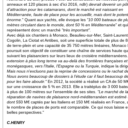
anneaux et 120 places à sec d'ici 2016, ndlr)
devrait devenir un pô
d'attraction pour les catamarans, dont le marché est naissant en
Méditerranée, faute de place pour les accueillir, mais dont le potent
énorme.
" Quant aux yachts, elle évoque les
"10 000 bateaux de pl
mètres circulant dans le monde, dont 50 % en Méditerrané
e" et qui
représentent donc un marché
"très important"
.
Avec déjà six chantiers à Monaco, Beaulieu-sur-Mer, Saint-Laurent
Cogolin, La Ciotat et Antibes, soit une superficie totale de plus de
de terre-plein et une capacité de 35 750 mètres linéaires, Monaco
poursuit son objectif de constituer une chaîne de services haute qu
suivant les plaisanciers sur leurs lieux de croisière méditerranéens.
extension à plus long terme va au-delà des frontières françaises et
monégasques, vers l'Italie, l'Espagne ou la Turquie,
indique la diri
Mais nous n'excluons pas la reprise de concessions ou le rachat de
Nous avons beaucoup de dossiers à l'étude car il faut beaucoup d
pour les faire aboutir."
En 2012, la société a réalisé un CA de 50 M€
sur une croissance de 5 % en 2013. Elle a traitéplus de 3 000 bat
à plus de 100 mètres sur l'ensemble de ses sites.
"Le marché de l
réparation de navires de plaisance nord-méditerranéen est estimé
dont 55
0 M€ captés par les Italiens et 150 M€ réalisés en France, 
le nombre de places de ports est comparable. Ce qui nous laisse 
belles perspectives."
C.HENRY