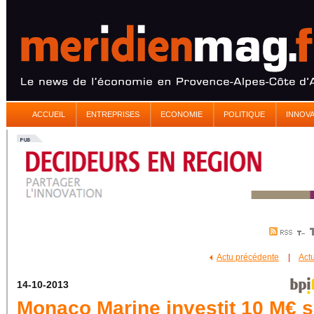
ACCUEIL
ENTREPRISES
ECONOMIE
POLITIQUE
INNOV
Actu précédente
|
Act
14-10-2013
Monaco Marine investit 10 M€ s