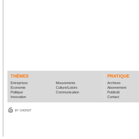
THÈMES
PRATIQUE
Entreprises
Mouvements
Archives
Economie
Culture/Loisirs
Abonnement
Politique
Communication
Publicité
Innovation
Contact