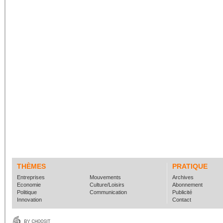
THÈMES
PRATIQUE
Entreprises
Mouvements
Archives
Economie
Culture/Loisirs
Abonnement
Politique
Communication
Publicité
Innovation
Contact