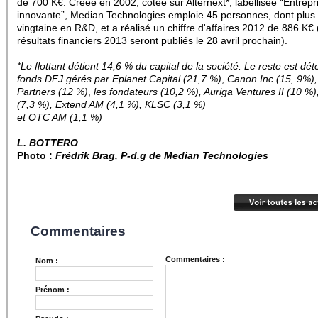
de 700 K€. Créée en 2002, cotée sur Alternext*, labellisée “Entrepr
innovante”, Median Technologies emploie 45 personnes,
dont plus
vingtaine en R&D, et a réalisé un chiffre d'affaires 2012 de 886 K€ 
résultats financiers 2013 seront publiés le 28 avril prochain).
*Le flottant détient 14,6 % du capital de la société. Le reste est dé
fonds DFJ gérés par Eplanet Capital (21,7 %
)
,
Canon Inc (15, 9%), 
Partners (12 %)
,
les fondateurs (10,2 %), Auriga Ventures II (10 %)
(7,3 %),
Extend AM (4,1 %),
KLSC (3,1 %)
et OTC AM (1,1 %)
L. BOTTERO
Photo :
Frédrik Brag, P-d.g de Median Technologies
Commentaires
Commentaires :
Nom :
Prénom :