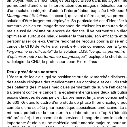
employer.
Median Technologies est spécialisée dans les algorithme
permettent d’améliorer l’interprétation des images médicales par le
d’une solution intégrée d’aide à l’interprétation baptisée LMS pour
Management Solutions.
L'accord, qui vient d'être signé, va permet
solution d'être largement déployée. Sa particularité est d’identifier 
tumeurs visibles en imagerie scanner, de réaliser les mesures de d
mais aussi de volume ou encore de densité. Il va permettre un dia
optimisé et surtout de mieux évaluer la thérapie, son efficacité et d
personnaliser celle-ci. Centre régional de recours pour la prise en
cancer, le CHU de Poitiers a, semble-t-il, été convaincu par la
"préc
l'ergonomie et l'efficacité"
de la solution LMS,
"ce qui va permettre
d'optimiser notre performance diagnostique",
explique le chef du s
radiologie du CHU, le professeur Jean-Pierre Tasu.
Deux précédents contrats
L'éditeur de logiciels, qui se positionne sur deux marchés distincts -
des essais cliniques des médicaments en oncologie
et celui du tra
des patients (les images médicales permettant de suivre l’efficacit
traitement contre le cancer),
a également engrangé deux attributio
essais cliniques depuis janvier. La première, fin janvier concernait 
de 639 K€ dans le cadre d'une étude de phase III en oncologie pou
compte d'une société pharmaceutique spécialisée américaine. La 
mi-mars, portait sur la fourniture à un laboratoire du Top 5 (l'identi
été précisée) d'un ensemble de services d'imagerie dans le cadre 
importante étude sur une molécule anti-tumorale majeure, pour u