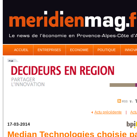
ACCUEIL
ENTREPRISES
ECONOMIE
POLITIQUE
INNOV
Actu précédente
|
Act
17-03-2014
Median Technologies choisie pa