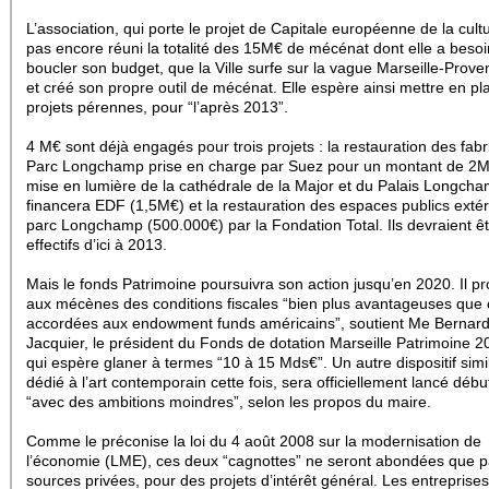
L’association, qui porte le projet de Capitale européenne de la cult
pas encore réuni la totalité des 15M€ de mécénat dont elle a beso
boucler son budget, que la Ville surfe sur la vague Marseille-Prov
et créé son propre outil de mécénat. Elle espère ainsi mettre en pl
projets pérennes, pour “l’après 2013”.
4 M€ sont déjà engagés pour trois projets : la restauration des fab
Parc Longchamp prise en charge par Suez pour un montant de 2M
mise en lumière de la cathédrale de la Major et du Palais Longch
financera EDF (1,5M€) et la restauration des espaces publics extér
parc Longchamp (500.000€) par la Fondation Total. Ils devraient ê
effectifs d’ici à 2013.
Mais le fonds Patrimoine poursuivra son action jusqu’en 2020. Il p
aux mécènes des conditions fiscales “bien plus avantageuses que 
accordées aux endowment funds américains”, soutient Me Bernar
Jacquier, le président
du Fonds de dotation Marseille Patrimoine 
qui espère glaner à termes “10 à 15 Mds€”. Un autre dispositif simil
dédié à l’art contemporain cette fois, sera officiellement lancé déb
“avec des ambitions moindres”, selon les propos du maire.
Comme le préconise la loi du 4 août 2008 sur la modernisation de
l’économie (LME), ces deux “cagnottes” ne seront abondées que p
sources privées, pour des projets d’intérêt général. Les entreprises