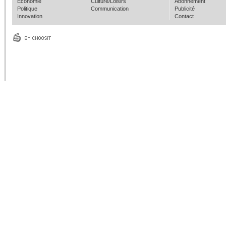
Economie
Culture/Loisirs
Abonnement
Politique
Communication
Publicité
Innovation
Contact