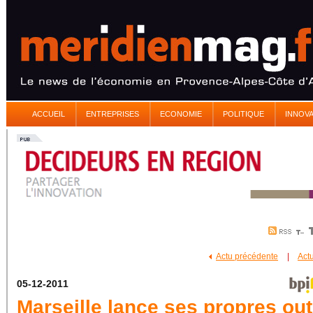
ACCUEIL
ENTREPRISES
ECONOMIE
POLITIQUE
INNOV
Actu précédente
|
Act
05-12-2011
Marseille lance ses propres out