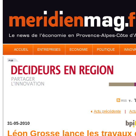
ACCUEIL
ENTREPRISES
ECONOMIE
POLITIQUE
INNOV
Actu précédente
|
Act
31-05-2010
Léon Grosse lance les travaux