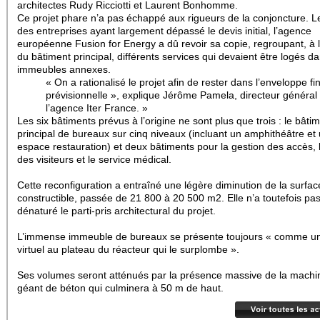
architectes Rudy Ricciotti et Laurent Bonhomme.
Ce projet phare n’a pas échappé aux rigueurs de la conjoncture. Le
des entreprises ayant largement dépassé le devis initial, l’agence
européenne Fusion for Energy a dû revoir sa copie, regroupant, à l’
du bâtiment principal, différents services qui devaient être logés d
immeubles annexes.
« On a rationalisé le projet afin de rester dans l’enveloppe fi
prévisionnelle », explique Jérôme Pamela, directeur général
l’agence Iter France. »
Les six bâtiments prévus à l’origine ne sont plus que trois : le bâti
principal de bureaux sur cinq niveaux (incluant un amphithéâtre et
espace restauration) et deux bâtiments pour la gestion des accès, l
des visiteurs et le service médical.
Cette reconfiguration a entraîné une légère diminution de la surfac
constructible, passée de 21 800 à 20 500 m2. Elle n’a toutefois pa
dénaturé le parti-pris architectural du projet.
L’immense immeuble de bureaux se présente toujours « comme un
virtuel au plateau du réacteur qui le surplombe ».
Ses volumes seront atténués par la présence massive de la machin
géant de béton qui culminera à 50 m de haut.