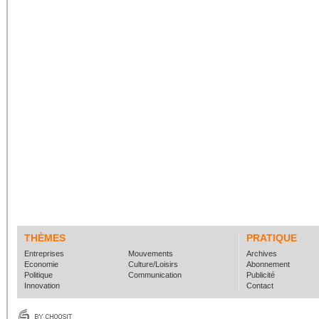
THÈMES
PRATIQUE
Entreprises
Mouvements
Archives
Economie
Culture/Loisirs
Abonnement
Politique
Communication
Publicité
Innovation
Contact