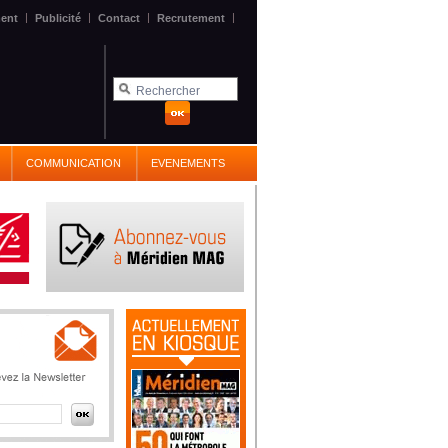
|
|
|
|
ent
Publicité
Contact
Recrutement
COMMUNICATION
EVENEMENTS