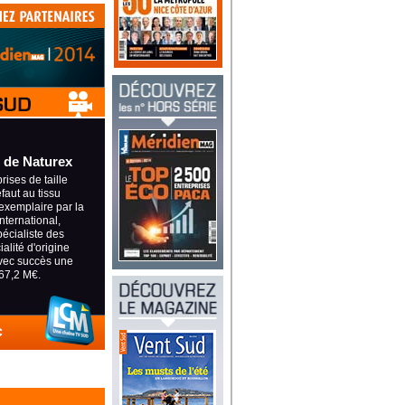
 de Naturex
ises de taille
éfaut au tissu
exemplaire par la
international,
pécialiste des
alité d'origine
avec succès une
67,2 M€.