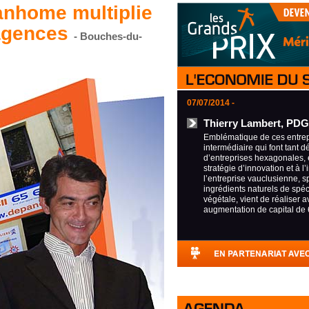
anhome multiplie
’agences
- Bouches-du-
07/07/2014 -
Thierry Lambert, PDG
Emblématique de ces entrepr
intermédiaire qui font tant d
d’entreprises hexagonales, 
stratégie d’innovation et à l’
l’entreprise vauclusienne, s
ingrédients naturels de spéci
végétale, vient de réaliser 
augmentation de capital de 