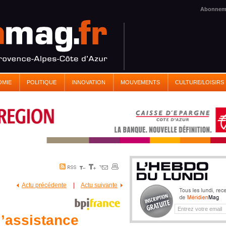
Abonnem
OMIE
POLITIQUE
INNOVATION
MOUVEMENTS
CULTURE/LOISIRS
Actu précédente
|
Actu suivante
l’assistance