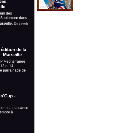
des
lle
rum des
5 Septembre dans
arseille.
En savoir
édition de la
- Marseille
UP Méditerranée
 13 et 14
le parrainage de
is'Cup -
et de la plaisance
tembre à