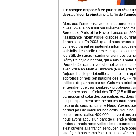
L’Enseigne dispose à ce jour d’un réseau 
devrait friser la vingtaine à la fin de l’année
Alors que l’entreprise vient d’inaugurer son
niveaux - elle poursuit parallèlement son ma
Bordeaux, Paris et Le Havre. Lancée en 200
l’assistance informatique, dispose aujourd’
franchises. « En 2003, quand nous avons com
qui s’équipaient en matériels informatiques 
satisfaits. Les particuliers et les petites ent
les SSII, de surcroît surdimensionnées par r
Rémy Palet, le dirigeant, qui a mis au point u
Pour 69 €ttc par an, vous bénéficiez d’une a
avec Prise en Main À Distance (PMAD) de l’o
Aujourd’hui, le portefeuille client de l’entrepr
et professionnels (en majorité des TPE). « N
millions de pannes par an. Cela va a priori co
engendrent de très nombreux problèmes : vir
de connexions…. Celui des TPE (2,5 millions 
pannes/an et celui des particuliers est deux f
est principalement occupé par les fournisseu
réseau de sous-traitants. « Nous n’avons pas
permet pas de valoriser nos actifs. Nous no
concurrents réalise 400 000 interventions 
nous avons acquis un parc de clientèle récur
professionnels renouvellent leur abonnemen
s’est ouverte à la franchise tout en dévelop
stratégie à pas comptés qui a l’inconvénien