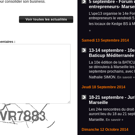
5 septembre - Forum 
ur consolider son business.
entrepreneurs- Marsei
L'upe13 organise le 14e Fo
entrepreneurs le vendredi 
les locaux de Kedge BS à M
+
Samedi 13 Septembre 2014
ntaires :
13-14 septembre - 10e 
Baticup Méditerranée 
La 10e édition de la BATIC
se déroulera à Marseille les
septembre prochains, avec 
Nathalie SIMON.
En savoir +
Jeudi 18 Septembre 2014
18-21 septembre - Jur
Marseille
Les 24e rencontres du droit 
auront lieu du 18 au 21 sep
Marseille.
En savoir +
Dimanche 12 Octobre 2014