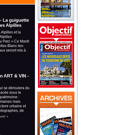
 - La guiguette
es Alpilles
Alpilles et la
lpilles
du Parc ».Ce Mardi
à Mas-Blanc-les-
aux seront mis à
ion ART & VIN -
qui se déroulera du
placée sous le
 patrimoine :
omaines mais
ecture urbaine et
otographes, de
voir +