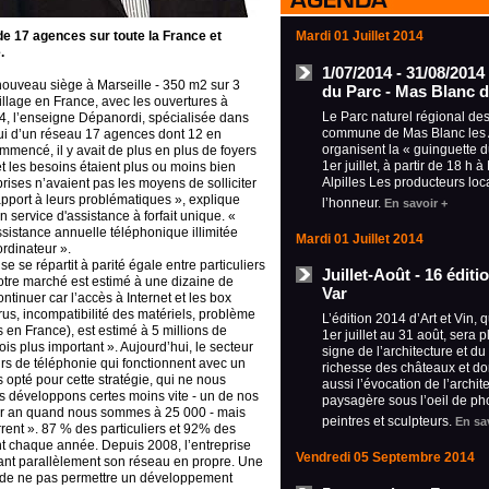
de 17 agences sur toute la France et
Mardi 01 Juillet 2014
.
1/07/2014 - 31/08/2014
 nouveau siège à Marseille - 350 m2 sur 3
du Parc - Mas Blanc d
illage en France, avec les ouvertures à
Le Parc naturel régional des 
4, l’enseigne Dépanordi, spécialisée dans
commune de Mas Blanc les A
hui d’un réseau 17 agences dont 12 en
organisent la « guinguette 
mencé, il y avait de plus en plus de foyers
1er juillet, à partir de 18 h 
et les besoins étaient plus ou moins bien
Alpilles Les producteurs loc
reprises n’avaient pas les moyens de solliciter
apport à leurs problématiques », explique
l’honneur.
En savoir +
n service d'assistance à forfait unique. «
ssistance annuelle téléphonique illimitée
Mardi 01 Juillet 2014
rdinateur ».
ise se répartit à parité égale entre particuliers
Juillet-Août - 16 édit
otre marché est estimé à une dizaine de
Var
ntinuer car l’accès à Internet et les box
us, incompatibilité des matériels, problème
L’édition 2014 d’Art et Vin, 
en France), est estimé à 5 millions de
1er juillet au 31 août, sera 
ois plus important ». Aujourd’hui, le secteur
signe de l’architecture et du
rs de téléphonie qui fonctionnent avec un
richesse des châteaux et d
 opté pour cette stratégie, qui ne nous
aussi l’évocation de l’archit
us développons certes moins vite - un de nos
paysagère sous l’oeil de ph
par an quand nous sommes à 25 000 - mais
peintres et sculpteurs.
En sa
rent ». 87 % des particuliers et 92% des
t chaque année. Depuis 2008, l’entreprise
Vendredi 05 Septembre 2014
pant parallèlement son réseau en propre. Une
t de ne pas permettre un développement