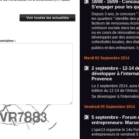
18/08 - 16/09 - Concou
S’engager pour les qu
Depuis 3 ans, le concours "
les quartiers " identifie des 
facteurs de renouveau écon
cohésion sociale dans les q
ou en cours de rénovation u
développés par des associa
ntaires :
collectivités locales, des ét
publics et des entreprises.
E
Mardi 02 Septembre 2014
2 septembre - 12-14 de
développer à l'internat
Provence
Le 2 septembre 2014, aura 
édition du 12-14 de l'Arbois
Se développer à l'internatio
Vendredi 05 Septembre 2014
5 septembre - Forum 
entrepreneurs- Marsei
L'upe13 organise le 14e Fo
entrepreneurs le vendredi 