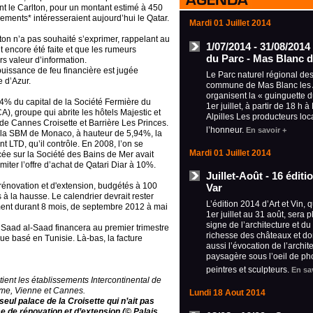
nt le Carlton, pour un montant estimé à 450
ements* intéresseraient aujourd’hui le Qatar.
Mardi 01 Juillet 2014
lton n’a pas souhaité s’exprimer, rappelant au
1/07/2014 - 31/08/2014
 encore été faite et que les rumeurs
du Parc - Mas Blanc d
rs valeur d’information.
a puissance de feu financière est jugée
Le Parc naturel régional des 
e d’Azur.
commune de Mas Blanc les A
organisent la « guinguette 
24% du capital de la Société Fermière du
1er juillet, à partir de 18 h 
, groupe qui abrite les hôtels Majestic et
Alpilles Les producteurs loc
 de Cannes Croisette et Barrière Les Princes.
l’honneur.
En savoir +
de la SBM de Monaco, à hauteur de 5,94%, la
t LTD, qu’il contrôle.
En 2008, l’on se
Mardi 01 Juillet 2014
ée sur la Société des Bains de Mer avait
ter l’offre d’achat de Qatari Diar à 10%.
Juillet-Août - 16 édit
rénovation et d'extension, budgétés à 100
Var
 la hausse. Le calendrier devrait rester
L’édition 2014 d’Art et Vin, 
ment durant 8 mois, de septembre 2012 à mai
1er juillet au 31 août, sera 
signe de l’architecture et du
 Saad al-Saad financera au premier trimestre
richesse des châteaux et d
ue basé en Tunisie. Là-bas, la facture
aussi l’évocation de l’archit
paysagère sous l’oeil de ph
peintres et sculpteurs.
En sa
tient les établissements Intercontinental de
ome, Vienne et Cannes.
Lundi 18 Aout 2014
 seul palace de la Croisette qui n’ait pas
 de rénovation et d’extension (© Palais