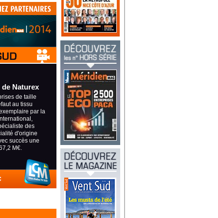
 de Naturex
ises de taille
éfaut au tissu
exemplaire par la
international,
pécialiste des
alité d'origine
avec succès une
67,2 M€.