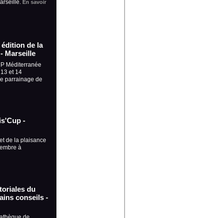
arseille.
En savoir
édition de la
- Marseille
UP Méditerranée
 13 et 14
le parrainage de
is'Cup -
et de la plaisance
tembre à
toriales du
ins conseils -
iathèque de