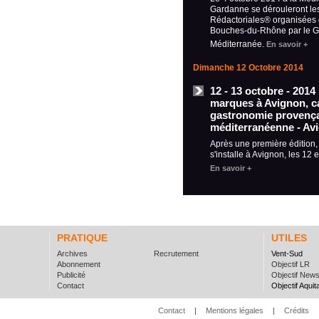
Gardanne se dérouleront le
Rédactoriales® organisées 
Bouches-du-Rhône par le
Méditerranée.
En savoir +
Dimanche 12 Octobre 2014
12 - 13 octobre - 2014
marques à Avignon, ca
gastronomie provença
méditerranéenne - Av
Après une première édition
s'installe à Avignon, les 12 
En savoir +
PRATIQUE
UTILES
Archives
Recrutement
Vent-Sud
Abonnement
Objectif LR
Publicité
Objectif New
Contact
Objectif Aquit
Contact
|
Mentions légales
|
Crédits