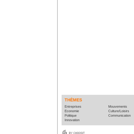
THÈMES
Entreprises
Mouvements
Economie
Culture/Loisirs
Politique
Communication
Innovation