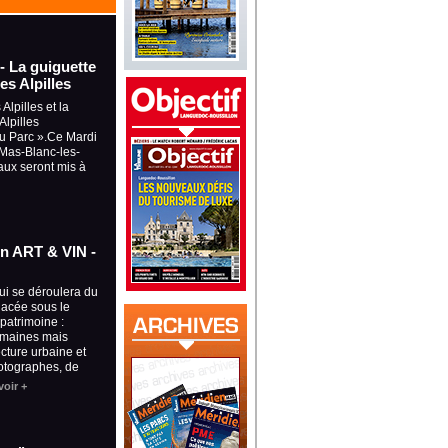
 - La guiguette
es Alpilles
Alpilles et la
lpilles
du Parc ».Ce Mardi
à Mas-Blanc-les-
aux seront mis à
ion ART & VIN -
qui se déroulera du
placée sous le
 patrimoine :
omaines mais
ecture urbaine et
otographes, de
voir +