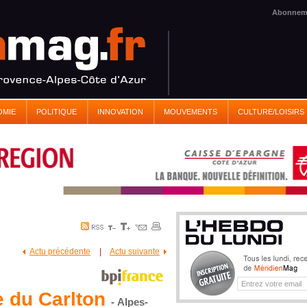
Abonnem
OMIE
POLITIQUE
INNOVATION
MOUVEMENTS
CULTURE/LOISIRS
Actu précédente
|
Actu suivante
e du Carlton
- Alpes-