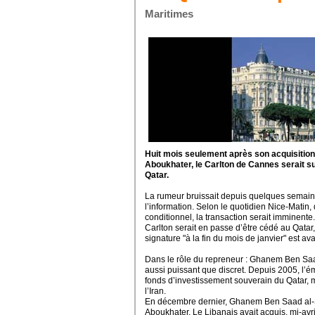
Maritimes
Huit mois seulement après son acquisition 
Aboukhater, le Carlton de Cannes serait su
Qatar.
La rumeur bruissait depuis quelques semaines
l’information. Selon le quotidien Nice-Mati
conditionnel, la transaction serait imminente
Carlton serait en passe d’être cédé au Qat
signature "à la fin du mois de janvier" est av
Dans le rôle du repreneur : Ghanem Ben Saa
aussi puissant que discret. Depuis 2005, l’émi
fonds d’investissement souverain du Qatar, m
l’Iran.
En décembre dernier, Ghanem Ben Saad al-S
Aboukhater. Le Libanais avait acquis, mi-avri