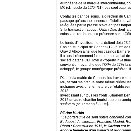
européens de la marque Intercontinental, do
M€ (cf. hebdo du 12/04/11). Les sept établiss
Contactée par nos soins, la direction du Car
passage qu’aucune annonce officielle n’avait
reléguées par la presse n’avaient pas toujou
Si la transaction aboutit, Qatari Diar, dont l
colossale, renforcera sa présence sur la Côt
Le fonds d’investissements détient déjà 23,
Casino Municipal de Cannes (128,6 M€ de CA)
Gray d’Albion ainsi que les casinos Barrière
Il a aussi récemment fait entrer au capital 
société qatarie QD Hotel &Property Investmen
souvient en revanche que l’OPA de 27% lanc
achoppé, le groupe monégasque préférant limi
D'après la mairie de Cannes, les travaux de 
M€, seront maintenus, voire même réévalués à
inchangé avec une fermeture de l'établisse
2013.
Investissant sur tous les fronts, Ghanem Ben
2012 un autre chantier touristique pharaoniq
s’élèvera (seulement) à 80 M$.
Piérine Herbin
* Le portefeuille de sept hôtels concerné con
Budapest, Amsterdam, Francfort, Madrid, R
Photo : Construit en 1911, le Carlton est le
encore bénéficié d’un important programme