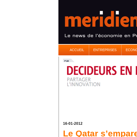
ACCUEIL
ENTREPRISES
ECON
16-01-2012
Le Qatar s’empar