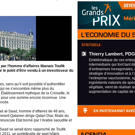
07/07/2014 -
Thierry Lambert, PDG
Emblématique de ces entrepr
intermédiaire qui font tant d
par l’homme d’affaires libanais Toufik
d’entreprises hexagonales, 
r le point d’être vendu à un investisseur du
stratégie d’innovation et à l’
l’entreprise vauclusienne, s
ingrédients naturels de spéci
, sans qu’il soit possible d’authentifier
végétale, vient de réaliser 
n, qui ne s’encombre même plus du
augmentation de capital de 
.
Établissement mythique de la Croisette, le
ar, pour une somme encore inconnue. Une
ancée.
d al-Saad, homme d’affaires de 48 ans,
nent Qatarien dirige Qatari Diar, filiale du
inuscule Etat borné par l’Arabie saoudite et
aad se serait donc rapproché de Toufik
l 2011, un portefeuille de sept hôtels