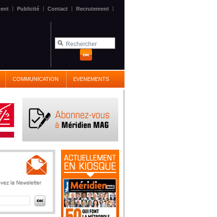
|
|
|
|
ent
Publicité
Contact
Recrutement
COMMUNICATION
EVENEMENTS