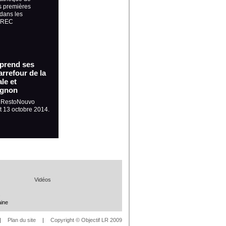
s premières
dans les
 GREC
 prend ses
rrefour de la
le et
ignon
, RestoNouvo
et 13 octobre 2014.
Vidéos
s
aine
|
Plan du site
|
Copyright © Objectif LR 2009