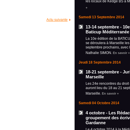
les locaux de Kedge BS à M
+
Samedi 13 Septembre 2014
Actu suivante
13-14 septembre - 10e 
Baticup Méditerranée 
La 10e édition de la BATIC
se déroulera à Marseille les
septembre prochains, avec 
Nathalie SIMON.
En savoir +
Jeudi 18 Septembre 2014
18-21 septembre - Jur
Marseille
Les 24e rencontres du droit 
auront lieu du 18 au 21 sep
Marseille.
En savoir +
Samedi 04 Octobre 2014
4 octobre - Les Rédac
groupement des écriva
Gardanne
Le 4 octobre 2014 à la Méd