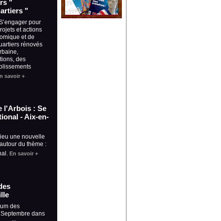
rs "
artiers "
 S’engager pour
projets et actions
omique et de
uartiers rénovés
rbaine,
tions, des
ablissements
n savoir +
 l'Arbois : Se
ional - Aix-en-
lieu une nouvelle
 autour du thème :
nal.
En savoir +
des
lle
rum des
5 Septembre dans