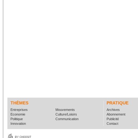
THÈMES
PRATIQUE
Entreprises
Mouvements
Archives
Economie
Culture/Loisirs
Abonnement
Politique
Communication
Publicité
Innovation
Contact