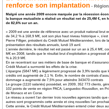
renforce son implantation
- Région
Malgré une année 2009 encore marquée par la récession éco
la banque mutualiste a réalisé un résultat net de 25,4M €, en 
de 82,6% sur un an.
« 2009 est une année de référence avec un produit national brut 
de 34,2 % à 168,9 M€, soit son plus haut niveau historique », s’est f
Pierre Filliger, président du Crédit Mutuel Méditerannéen, lors de l
présentation des résultats annuels, lundi 19 avril.
L’année dernière, le résultat net est passé sur un an à 25,4 M€, co
M€ en 2008, tandis que le résultat brut d’exploitation a progressé 
% à 20,9 M€.
En se recentrant sur ses métiers de base de banque et d’assurance
Crédit Mutuel a surmonté les effets de la crise.
L’épargne (5847 M€) a légèrement progressé de 3,9% tandis que l
crédits ont augmenté de 2,1 %. Enfin, le nombre de contrats d’ass
dommage a augmenté de 7,5% pour atteindre 343470 contrats
Le groupe (1110 salariés) possédait, en 2009, 352 773 clients, gér
102 points de vente en région PACA, Languedoc-Roussillon, en Pri
de Monaco et en Corse.
Le réseau a ouvert l’an dernier trois nouvelles agences tandis que
autres sont programmés cette année et cinq nouvelles l’an prochai
Cette année, le Crédit Mutuel Méditerranéen entend créer deux au