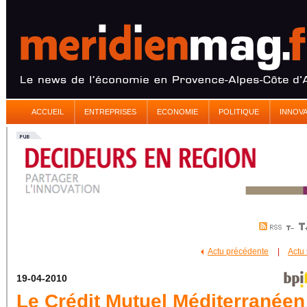
ACCUEIL
ENTREPRISES
ECONOMIE
POLITIQUE
INNOV
Actu précédente
|
Actu
19-04-2010
Le Crédit Mutuel Méditerranéen