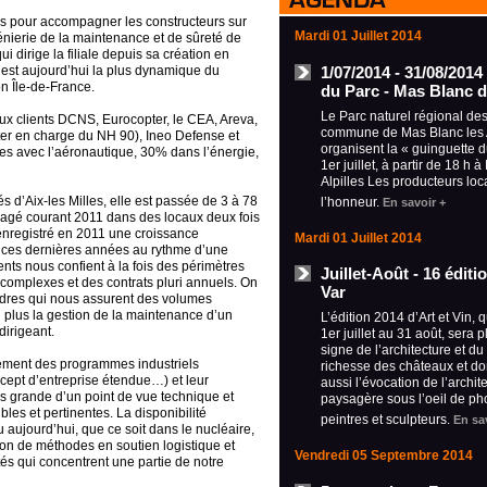
ns pour accompagner les constructeurs sur
Mardi 01 Juillet 2014
génierie de la maintenance et de sûreté de
i dirige la filiale depuis sa création en
1/07/2014 - 31/08/2014
e est aujourd’hui la plus dynamique du
on Île-de-France.
du Parc - Mas Blanc d
Le Parc naturel régional des 
ux clients DCNS, Eurocopter, le CEA, Areva,
commune de Mas Blanc les A
ter en charge du NH 90), Ineo Defense et
organisent la « guinguette 
res avec l’aéronautique, 30% dans l’énergie,
1er juillet, à partir de 18 h 
Alpilles Les producteurs loc
és d’Aix-les Milles, elle est passée de 3 à 78
l’honneur.
En savoir +
agé courant 2011 dans des locaux deux fois
enregistré en 2011 une croissance
Mardi 01 Juillet 2014
it ces dernières années au rythme d’une
nts nous confient à la fois des périmètres
Juillet-Août - 16 édit
s complexes et des contrats pluri annuels. On
Var
cadres qui nous assurent des volumes
n plus la gestion de la maintenance d’un
L’édition 2014 d’Art et Vin, 
dirigeant.
1er juillet au 31 août, sera 
signe de l’architecture et du
ement des programmes industriels
richesse des châteaux et d
oncept d’entreprise étendue…) et leur
aussi l’évocation de l’archit
us grande d’un point de vue technique et
paysagère sous l’oeil de ph
bles et pertinentes. La disponibilité
peintres et sculpteurs.
En sa
aujourd’hui, que ce soit dans le nucléaire,
ion de méthodes en soutien logistique et
Vendredi 05 Septembre 2014
és qui concentrent une partie de notre