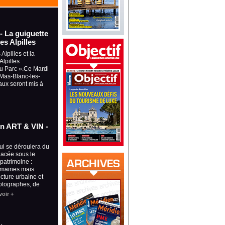
 - La guiguette
es Alpilles
Alpilles et la
lpilles
du Parc ».Ce Mardi
à Mas-Blanc-les-
aux seront mis à
ion ART & VIN -
qui se déroulera du
placée sous le
 patrimoine :
omaines mais
ecture urbaine et
otographes, de
voir +