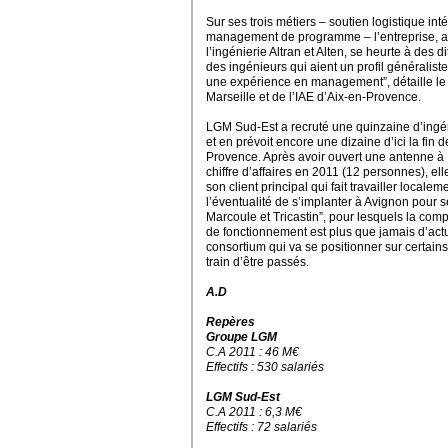
Sur ses trois métiers – soutien logistique int
management de programme – l’entreprise, au 
l’ingénierie Altran et Alten, se heurte à des 
des ingénieurs qui aient un profil généralis
une expérience en management”, détaille le
Marseille et de l’IAE d’Aix-en-Provence.
LGM Sud-Est a recruté une quinzaine d’ingén
et en prévoit encore une dizaine d’ici la fin 
Provence. Après avoir ouvert une antenne à N
chiffre d’affaires en 2011 (12 personnes), el
son client principal qui fait travailler locale
l’éventualité de s’implanter à Avignon pour 
Marcoule et Tricastin”, pour lesquels la co
de fonctionnement est plus que jamais d’actu
consortium qui va se positionner sur certain
train d’être passés.
A.D
Repères
Groupe LGM
C.A 2011 : 46 M€
Effectifs : 530 salariés
LGM Sud-Est
C.A 2011 : 6,3 M€
Effectifs : 72 salariés