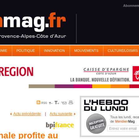
Abonnem
OMIE
POLITIQUE
INNOVATION
MOUVEMENTS
CULTURE/LOISIRS
Actu précédente
|
Actu suivante
nale profite au