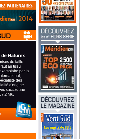
 de Naturex
ises de taille
éfaut au tissu
exemplaire par la
international,
pécialiste des
alité d'origine
avec succès une
67,2 M€.