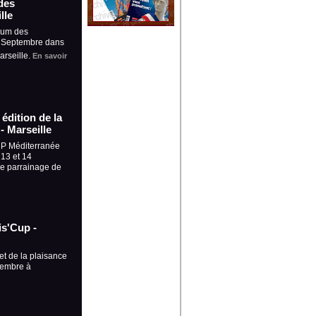
des
lle
rum des
5 Septembre dans
arseille.
En savoir
édition de la
- Marseille
UP Méditerranée
 13 et 14
le parrainage de
is'Cup -
et de la plaisance
tembre à