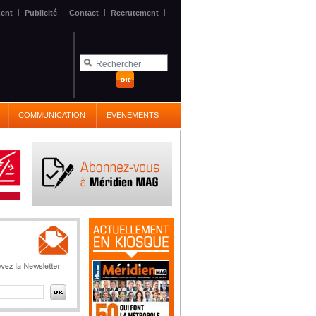
|
|
|
|
ent
Publicité
Contact
Recrutement
COMMUNICATION
EVENEMENTS