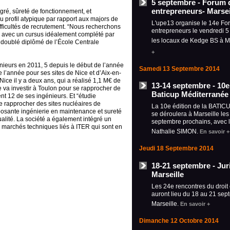
5 septembre - Forum 
entrepreneurs- Marsei
égré, sûreté de fonctionnement, et
profil atypique par rapport aux majors de
L'upe13 organise le 14e Fo
difficultés de recrutement. “Nous recherchons
entrepreneurs le vendredi 
te avec un cursus idéalement complété par
les locaux de Kedge BS à M
 doublé diplômé de l’École Centrale
+
ieurs en 2011, 5 depuis le début de l’année
Samedi 13 Septembre 2014
de l’année pour ses sites de Nice et d’Aix-en-
ice il y a deux ans, qui a réalisé 1,1 M€ de
13-14 septembre - 10e 
le va investir à Toulon pour se rapprocher de
Baticup Méditerranée 
ment 12 de ses ingénieurs. Et “étudie
se rapprocher des sites nucléaires de
La 10e édition de la BATIC
mposante ingénierie en maintenance et sureté
se déroulera à Marseille les
alité.
La société a également intégré un
septembre prochains, avec 
s marchés techniques liés à ITER qui sont en
Nathalie SIMON.
En savoir +
Jeudi 18 Septembre 2014
18-21 septembre - Jur
Marseille
Les 24e rencontres du droit 
auront lieu du 18 au 21 sep
Marseille.
En savoir +
Dimanche 12 Octobre 2014