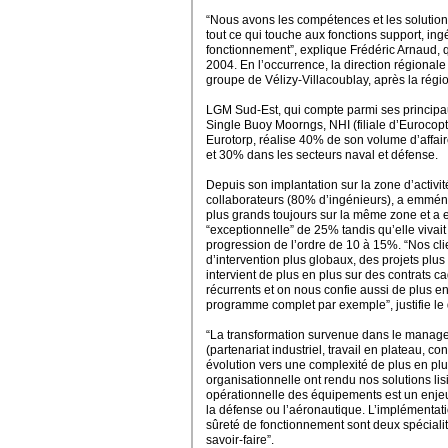
“Nous avons les compétences et les solutio
tout ce qui touche aux fonctions support, in
fonctionnement”, explique Frédéric Arnaud, qu
2004. En l’occurrence, la direction régional
groupe de Vélizy-Villacoublay, après la régi
LGM Sud-Est, qui compte parmi ses principa
Single Buoy Moorngs, NHI (filiale d’Eurocop
Eurotorp, réalise 40% de son volume d’affai
et 30% dans les secteurs naval et défense.
Depuis son implantation sur la zone d’activit
collaborateurs (80% d’ingénieurs), a emmén
plus grands toujours sur la même zone et a 
“exceptionnelle” de 25% tandis qu’elle viva
progression de l’ordre de 10 à 15%. “Nos clie
d’intervention plus globaux, des projets plu
intervient de plus en plus sur des contrats 
récurrents et on nous confie aussi de plus e
programme complet par exemple”, justifie le 
“La transformation survenue dans le manag
(partenariat industriel, travail en plateau, c
évolution vers une complexité de plus en pl
organisationnelle ont rendu nos solutions lisi
opérationnelle des équipements est un enjeu 
la défense ou l’aéronautique. L’implémentat
sûreté de fonctionnement sont deux spécialit
savoir-faire”.