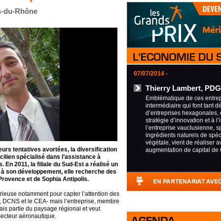
s-du-Rhône
07/07/2014 -
Thierry Lambert, PDG
Emblématique de ces entrepr
intermédiaire qui font tant d
d’entreprises hexagonales, 
stratégie d’innovation et à l’
l’entreprise vauclusienne, s
ingrédients naturels de spéci
végétale, vient de réaliser 
rs tentatives avortées, la diversification
augmentation de capital de 
cilien spécialisé dans l’assistance à
n 2011, la filiale du Sud-Est a réalisé un
ce à son développement, elle recherche des
-Provence et de Sophia Antipolis.
borieuse notamment pour capter l’attention des
, DCNS et le CEA- mais l’entreprise, membre
ais partie du paysage régional et veut
secteur aéronautique.