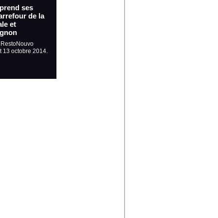
 prend ses
rrefour de la
le et
ignon
, RestoNouvo
et 13 octobre 2014.