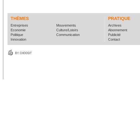
THÈMES
PRATIQUE
Entreprises
Mouvements
Archives
Economie
Culture/Loisirs
Abonnement
Politique
Communication
Publicité
Innovation
Contact