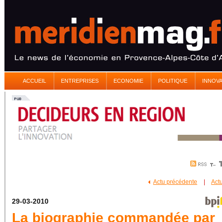
ACCUEIL
ENTREPRISES
ECONOMIE
POLITIQUE
INNOV
Actu précédente
|
Act
29-03-2010
La biographie commandée par