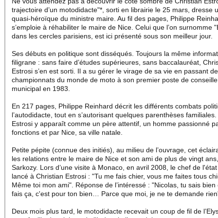
Ne vous attendez pas à découvrir le côté sombre de Christian Estro
trajectoire d’un motodidacte"*, sorti en librairie le 25 mars, dresse u
quasi-héroïque du ministre maire. Au fil des pages, Philippe Reinh
s’emploie à réhabiliter le maire de Nice. Celui que l’on surnomme "
dans les cercles parisiens, est ici présenté sous son meilleur jour.
Ses débuts en politique sont disséqués. Toujours la même informat
filigrane : sans faire d’études supérieures, sans baccalauréat, Chri
Estrosi s’en est sorti. Il a su gérer le virage de sa vie en passant d
championnats du monde de moto à son premier poste de conseille
municipal en 1983.
En 217 pages, Philippe Reinhard décrit les différents combats polit
l’autodidacte, tout en s’autorisant quelques parenthèses familiales.
Estrosi y apparaît comme un père attentif, un homme passionné p
fonctions et par Nice, sa ville natale.
Petite pépite (connue des initiés), au milieu de l’ouvrage, cet éclai
les relations entre le maire de Nice et son ami de plus de vingt ans
Sarkozy. Lors d’une visite à Monaco, en avril 2008, le chef de l'état
lancé à Christian Estrosi : "Tu me fais chier, vous me faites tous chi
Même toi mon ami". Réponse de l’intéressé : "Nicolas, tu sais bien 
fais ça, c'est pour ton bien… Parce que moi, je ne te demande rien
Deux mois plus tard, le motodidacte recevait un coup de fil de l’El