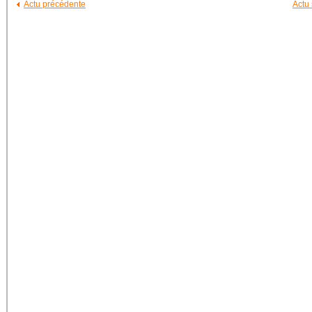
Actu précédente
Actu