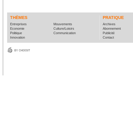
THÈMES
PRATIQUE
Entreprises
Mouvements
Archives
Economie
Culture/Loisirs
Abonnement
Politique
Communication
Publicité
Innovation
Contact