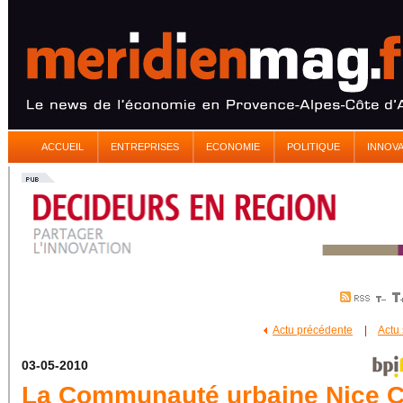
ACCUEIL
ENTREPRISES
ECONOMIE
POLITIQUE
INNOV
Actu précédente
|
Actu
03-05-2010
La Communauté urbaine Nice C