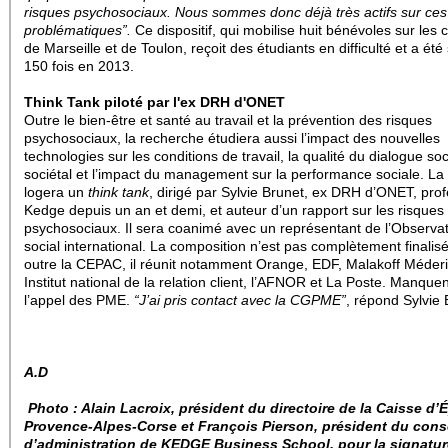
risques psychosociaux. Nous sommes donc déjà très actifs sur ces
problématiques”.
Ce dispositif, qui mobilise huit bénévoles sur les
de Marseille et de Toulon, reçoit des étudiants en difficulté et a été s
150 fois en 2013.
Think Tank piloté par l'ex DRH d'ONET
Outre le bien-être et santé au travail et la prévention des risques
psychosociaux, la recherche étudiera aussi l’impact des nouvelles
technologies sur les conditions de travail, la qualité du dialogue soc
sociétal et l’impact du management sur la performance sociale. La
logera un
think tank
, dirigé par Sylvie Brunet, ex DRH d’ONET, pro
Kedge depuis un an et demi, et auteur d’un rapport sur les risques
psychosociaux. Il sera coanimé avec un représentant de l’Observat
social international. La composition n’est pas complètement finalis
outre la CEPAC, il réunit notamment Orange, EDF, Malakoff Méder
Institut national de la relation client, l’AFNOR et La Poste. Manquen
l’appel des PME.
“J’ai pris contact avec la CGPME”
, répond Sylvie 
A.D
Photo : Alain Lacroix, président du directoire de la Caisse d
Provence-Alpes-Corse et François Pierson, président du cons
d’administration de KEDGE Business School, pour la signatur