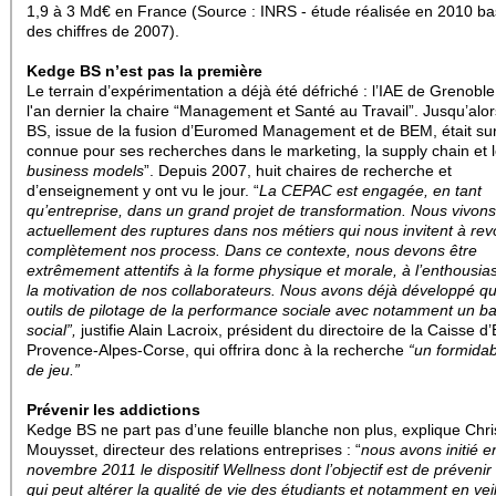
1,9 à 3 Md€ en France (Source : INRS - étude réalisée en 2010 ba
des chiffres de 2007).
Kedge BS n’est pas la première
Le terrain d’expérimentation a déjà été défriché : l’IAE de Grenoble
l'an dernier la chaire “Management et Santé au Travail”.
Jusqu’alo
BS, issue de la fusion d’Euromed Management et de BEM, était sur
connue pour ses recherches dans le marketing, la supply chain et l
business models
”. Depuis 2007, huit chaires de recherche et
d’enseignement y ont vu le jour.
“
La CEPAC est engagée, en tant
qu’entreprise, dans un grand projet de transformation. Nous vivons
actuellement des ruptures dans nos métiers qui nous invitent à rev
complètement nos process. Dans ce contexte, nous devons être
extrêmement attentifs à la forme physique et morale, à l’enthousia
la motivation de nos collaborateurs. Nous avons déjà développé q
outils de pilotage de la performance sociale avec
notamment un ba
social”,
justifie Alain Lacroix, président du directoire de la Caisse 
Provence-Alpes-Corse, qui offrira donc à la recherche
“un formidab
de jeu.”
Prévenir les addictions
Kedge BS ne part pas d’une feuille blanche non plus, explique Chr
Mouysset, directeur des relations entreprises : “
nous avons initié e
novembre 2011 le dispositif Wellness dont l’objectif est de prévenir 
qui peut altérer la qualité de vie des étudiants et notamment en vei