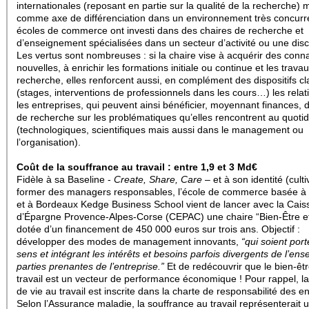
internationales (reposant en partie sur la qualité de la recherche) 
comme axe de différenciation dans un environnement très concurren
écoles de commerce ont investi dans des chaires de recherche et
d’enseignement spécialisées dans un secteur d’activité ou une disci
Les vertus sont nombreuses : si la chaire vise à acquérir des con
nouvelles, à enrichir les formations initiale ou continue et les trava
recherche, elles renforcent aussi, en complément des dispositifs c
(stages, interventions de professionnels dans les cours…) les rela
les entreprises, qui peuvent ainsi bénéficier, moyennant finances, d
de recherche sur les problématiques qu’elles rencontrent au quotid
(technologiques, scientifiques mais aussi dans le management ou
l’organisation).
Coût de la souffrance au travail : entre 1,9 et 3 Md€
Fidèle à sa Baseline -
Create, Share, Care
– et à son identité (cult
former des managers responsables, l’école de commerce basée à 
et à Bordeaux Kedge Business School vient de lancer avec la Cais
d’Épargne Provence-Alpes-Corse (CEPAC) une chaire “Bien-Être et
dotée d’un financement de 450 000 euros sur trois ans. Objectif :
développer des modes de management innovants,
“qui soient por
sens et intégrant les intérêts et besoins parfois divergents de l’en
parties prenantes de l’entreprise.”
Et de redécouvrir que le bien-êt
travail est un vecteur de performance économique ! Pour rappel, la
de vie au travail est inscrite dans la charte de responsabilité des en
Selon l’Assurance maladie, la souffrance au travail représenterait 