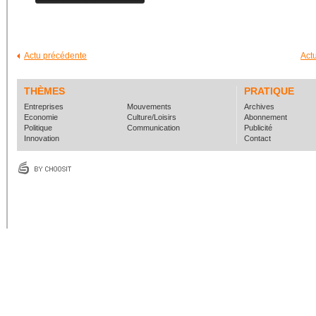
Actu précédente
Act
THÈMES
PRATIQUE
Entreprises
Mouvements
Archives
Economie
Culture/Loisirs
Abonnement
Politique
Communication
Publicité
Innovation
Contact