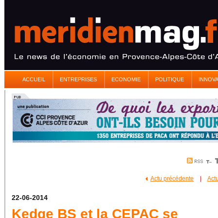
ACCUEIL
ENTREPRISES
ECONOMIE
POLITIQUE
INNOV
Actu précédente
|
Act
22-06-2014
Kedge BS et la CEPAC se