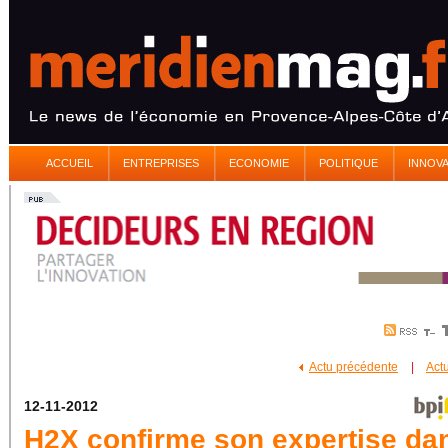
ACCUEIL
ENTREPRISES
ECONOMIE
POLITIQUE
INNOV
Actu précédente
|
Act
12-11-2012
H2X confirme son expertise da