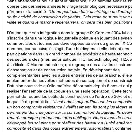
Sans abandonner pour autant la plaisance, H2X semble avoir réuss
opérer ces dernières années le virage technologique nécessaire p
pérenniser la société.
“On ne peut plus bâtir la stratégie de l’entrep
seule activité de construction de yachts. Cela reste pour nous une 
visite et quand le marché redémarrera, on sera très bien positionné
D’autant que son intégration dans le groupe iX-Core en 2004 lui a
s’inscrire dans une logique industrielle pointue en jouant des syner
commerciales et techniques développées au sein du groupe. iX-Co
nom peu connu puisqu’il s’agit d’une holding mais elle détient des
participations dans un grand nombre de sociétés de haute technol
des secteurs clés (mer, aéronautique, TIC, biotechnologies). H2X a
à la filiale iX Marine Industries, qui regroupe des activités d'instrum
d'observation et de construction navale. En développant des
complémentarités avec les autres entreprises de sa branche, elle a
implémenter de nouvelles méthodes de conception et de constructi
l’infusion sous vide qu’elle maîtrise désormais depuis 6 ans et qui
réaliser l’ensemble de la coque en une seule opération. Cette techn
permet de réduire les coûts de construction de l’ordre de 30% et d
la qualité du produit fini.
“Il est admis aujourd’hui que les composite
un bon compromis résistance / vieillissement. Ils sont plus légers e
permettent donc de jouer sur la consommation du bateau. Ils peuv
réparés presque partout sans gros outillages. Nous avons de surcr
développé les solutions pour réaliser des bateaux à l’unité entière
composite et dans des coûts extrêmement raisonnables”,
confirme