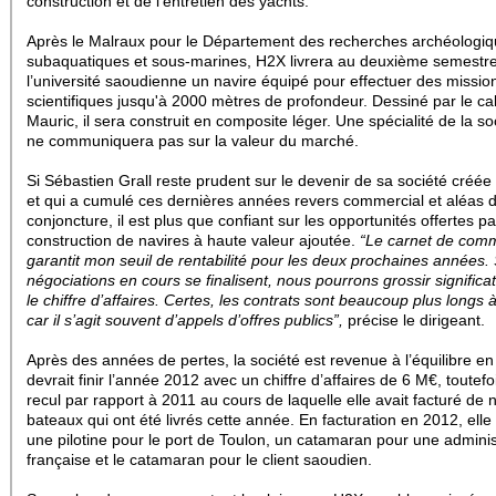
construction et de l’entretien des yachts.
Après le Malraux pour le Département des recherches archéologi
subaquatiques et sous-marines, H2X livrera
au deuxième semestr
l’université saoudienne un navire équipé pour effectuer des missio
scientifiques jusqu'à 2000 mètres de profondeur. Dessiné par le ca
Mauric, il sera construit en composite léger. Une spécialité de la so
ne communiquera pas sur la valeur du marché.
Si Sébastien Grall reste prudent sur le devenir de sa société créé
et qui a cumulé ces dernières années revers commercial et aléas 
conjoncture, il est plus que confiant sur les opportunités offertes pa
construction de navires à haute valeur ajoutée.
“Le carnet de co
garantit mon seuil de rentabilité pour les deux prochaines années. 
négociations en cours se finalisent, nous pourrons grossir signific
le chiffre d’affaires. Certes, les contrats sont beaucoup plus longs à
car il s’agit souvent d’appels d’offres publics”,
précise le dirigeant.
Après des années de pertes, la société est revenue à l’équilibre en
devrait finir l’année 2012 avec un chiffre d’affaires de 6 M€, toutefo
recul par rapport à 2011 au cours de laquelle elle avait facturé d
bateaux qui ont été livrés cette année. En facturation en 2012, elle 
une pilotine pour le port de Toulon, un catamaran pour une adminis
française et le catamaran pour le client saoudien.