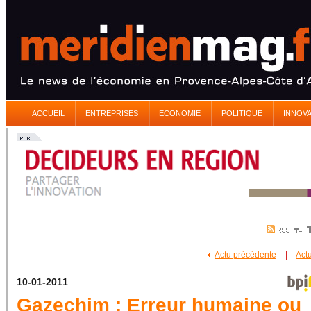
ACCUEIL
ENTREPRISES
ECONOMIE
POLITIQUE
INNOV
Actu précédente
|
Act
10-01-2011
Gazechim : Erreur humaine ou