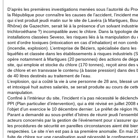
D’après les premières investigations menées sous l’autorité du Pr
la République pour connaître les causes de l’accident, l’incident meu
qui s'est produit jeudi matin sur le site de Lavéra (à Martigues, Bo
Rhône) de Gazechim, serait lié à la présence d'un solvant industriel
trichloroéthane ?) incompatible avec le chlore. Dans la typologie d
installations classées Seveso, les risques liés à la manipulation du 
sont d’ordre toxiques (intoxication en cas d’inhalation) et non comb
(incendie, explosion). L’entreprise de Béziers, spécialisée dans les
liquéfiés et classée dans les établissements à risques industriels (
opère notamment à Martigues (20 personnes) des actions de dég
site, qui emploie et stocke du chlore (170 tonnes), reçoit ainsi de
de chlore et en transvase le contenu (à basse pression) dans des b
de 40 litres destinés au traitement de l’eau.
L’explosion, qui a coûté la vie à une personne de 28 ans, blessé u
et intoxiqué huit autres salariés, se serait produite au cours de cett
manipulation.
Confiné à l’intérieur du site, l’incident n’a pas nécessité le déclen
PPI (Plan particulier d’intervention), qui a été révisé en juillet 2008 e
l’objet d’un exercice le 10 décembre dernier. Le préfet de région 
Parant a demandé au sous-préfet d’Istres de réunir jeudi l’ensemb
acteurs concernés par la gestion de l’événement pour s’assurer qu
les procédures de sécurité en pareilles circonstances aient été bie
respectées. Le site n’en est pas à sa première anomalie. En mai 2
fuite de chlore sur une canalisation avait nécessité le confinement 