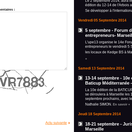
Le 2 septembre 2014, aura li
édition du 12-14 de l'Arbois 
ntaires :
Se développer à l'internation
Vendredi 05 Septembre 2014
5 septembre - Forum d
entrepreneurs- Marseil
L'upe13 organise le 14e For
entrepreneurs le vendredi 5
les locaux de Kedge BS à Ma
+
Samedi 13 Septembre 2014
13-14 septembre - 10e é
Baticup Méditerranée -
La 10e édition de la BATICU
se déroulera à Marseille les 
septembre prochains, avec l
Nathalie SIMON.
En savoir +
Jeudi 18 Septembre 2014
Actu suivante
18-21 septembre - Juri
Marseille