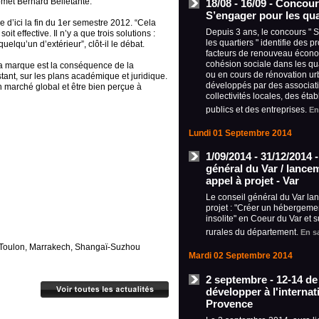
omet Bernard Belletante.
18/08 - 16/09 - Concour
S’engager pour les qua
 d’ici la fin du 1er semestre 2012. “Cela
Depuis 3 ans, le concours " 
it effective. Il n’y a que trois solutions :
les quartiers " identifie des pr
elqu’un d’extérieur”, clôt-il le débat.
facteurs de renouveau écono
cohésion sociale dans les qu
“La marque est la conséquence de la
ou en cours de rénovation ur
nstant, sur les plans académique et juridique.
développés par des associat
un marché global et être bien perçue à
collectivités locales, des éta
publics et des entreprises.
En
Lundi 01 Septembre 2014
1/09/2014 - 31/12/2014 
général du Var / lance
appel à projet - Var
Le conseil général du Var la
projet : "Créer un hébergemen
insolite" en Coeur du Var et
rurales du département.
En s
, Toulon, Marrakech, Shangaï-Suzhou
Mardi 02 Septembre 2014
2 septembre - 12-14 de 
développer à l'internat
Provence