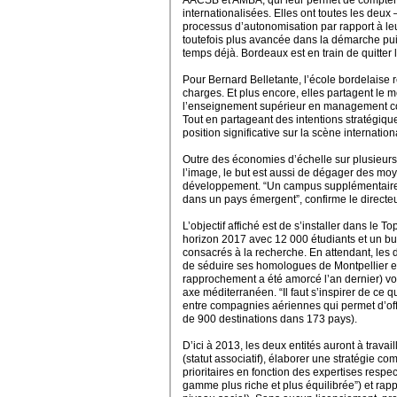
AACSB et AMBA, qui leur permet de compter
internationalisées.
Elles ont toutes les deux
processus d’autonomisation par rapport à leur
toutefois plus avancée dans la démarche puis
temps déjà. Bordeaux est en train de quitter l
Pour Bernard Belletante, l’école bordelaise 
charges. Et plus encore, elles partagent le m
l’enseignement supérieur en management conn
Tout en partageant des intentions stratégiq
position significative sur la scène internation
Outre des économies d’échelle sur plusieurs 
l’image, le but est aussi de dégager des mo
développement. “Un campus supplémentaire
dans un pays émergent”, confirme le directeu
L’objectif affiché est de s’installer dans le
horizon 2017 avec 12 000 étudiants et un bu
consacrés à la recherche.
En attendant, les
de séduire ses homologues de Montpellier e
rapprochement a été amorcé l’an dernier) vo
axe méditerranéen. “Il faut s’inspirer de ce qu
entre compagnies aériennes qui permet d’offr
de 900 destinations dans 173 pays).
D’ici à 2013, les deux entités auront à travai
(statut associatif), élaborer une stratégie 
prioritaires en fonction des expertises respe
gamme plus riche et plus équilibrée”) et rap