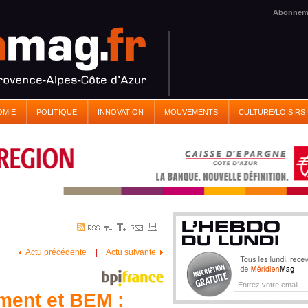
Abonnem
OMIE
POLITIQUE
INNOVATION
MOUVEMENTS
CULTURE/LOISIRS
Actu précédente
|
Actu suivante
ent et BEM :