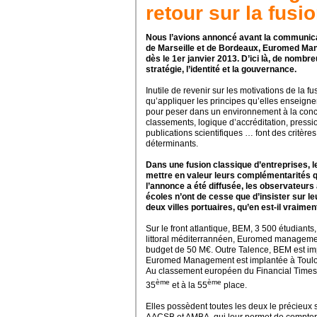
retour sur la fusi
Nous l’avions annoncé avant la communicat
de Marseille et de Bordeaux, Euromed Man
dès le 1er janvier 2013. D’ici là, de nombr
stratégie, l’identité et la gouvernance.
Inutile de revenir sur les motivations de la 
qu’appliquer les principes qu’elles enseignent 
pour peser dans un environnement à la conc
classements, logique d’accréditation, pres
publications scientifiques … font des critère
déterminants.
Dans une fusion classique d’entreprises, 
mettre en valeur leurs complémentarités q
l’annonce a été diffusée, les observateu
écoles n’ont de cesse que d’insister sur le
deux villes portuaires, qu’en est-il vraimen
Sur le front atlantique, BEM, 3 500 étudiant
littoral méditerrannéen, Euromed managemen
budget de 50 M€. Outre Talence, BEM est impl
Euromed Management est implantée à Toulo
Au classement européen du Financial Times
ème
ème
35
et à la 55
place.
Elles possèdent toutes les deux le précieux s