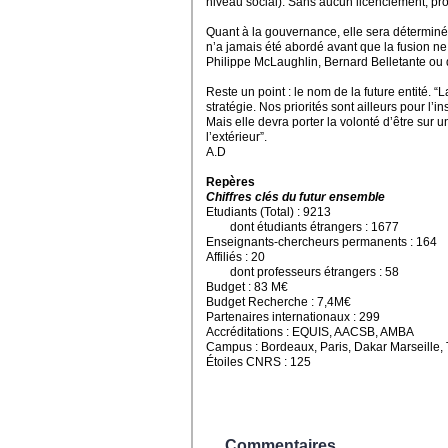
niveau social). Sans aucun licenciement, pr
Quant à la gouvernance, elle sera déterminée
n’a jamais été abordé avant que la fusion ne so
Philippe McLaughlin, Bernard Belletante ou qu
Reste un point : le nom de la future entité. 
stratégie. Nos priorités sont ailleurs pour l’i
Mais elle devra porter la volonté d’être sur 
l’extérieur”.
A.D
Repères
Chiffres clés du futur ensemble
Etudiants (Total) : 9213
dont étudiants étrangers : 1677
Enseignants-chercheurs permanents : 164
Affiliés : 20
dont professeurs étrangers : 58
Budget : 83 M€
Budget Recherche : 7,4M€
Partenaires internationaux : 299
Accréditations : EQUIS, AACSB, AMBA
Campus : Bordeaux, Paris, Dakar Marseille
Étoiles CNRS : 125
Commentaires