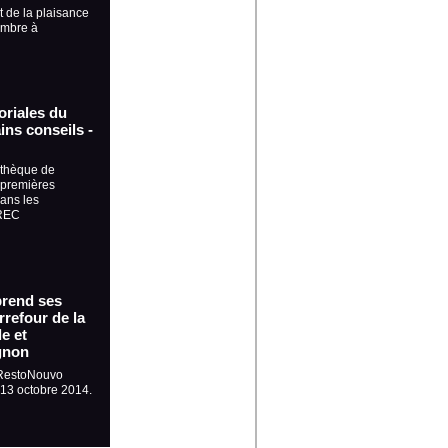
t de la plaisance
embre à
oriales du
ns conseils -
athèque de
 premières
ans les
GREC
prend ses
refour de la
e et
gnon
 RestoNouvo
t 13 octobre 2014.