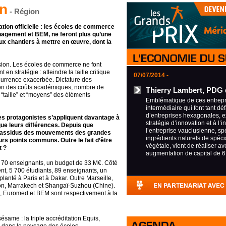
on
- Région
ion officielle : les écoles de commerce
agement et BEM, ne feront plus qu’une
eux chantiers à mettre en œuvre, dont la
fusion. Les écoles de commerce ne font
en stratégie : atteindre la taille critique
07/07/2014 -
urrence exacerbée. Dictature des
sion des coûts académiques, nombre de
Thierry Lambert, PDG 
s “taille” et “moyens” des éléments
Emblématique de ces entrepri
intermédiaire qui font tant déf
d’entreprises hexagonales, e
les protagonistes s’appliquent davantage à
stratégie d’innovation et à l’i
ue leurs différences.
Depuis que
l’entreprise vauclusienne, sp
rs assidus des mouvements des grandes
ingrédients naturels de spécia
urs points communs. Outre le fait d’être
végétale, vient de réaliser a
t ?
augmentation de capital de 6
s, 70 enseignants, un budget de 33 M€. Côté
t, 5 700 étudiants, 89 enseignants, un
anté à Paris et à Dakar. Outre Marseille,
n, Marrakech et Shangaï-Suzhou (Chine).
, Euromed et BEM sont respectivement à la
ésame : la triple accréditation Equis,