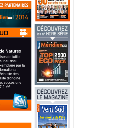
de Naturex
ses de taille
aut au tissu
xemplaire par la
nternational,
écialiste des
lité d'origine
vec succès une
7,2 M€.