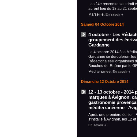
Les 24e rencontres du droit e
auront lieu du 18 au 21 sept
Marseille.
En savoir +
Samedi 04 Octobre 2014
4 octobre - Les Rédact
groupement des écrivai
Gardanne
Le 4 octobre 2014 à la Médi
Gardanne se dérouleront les
Rédactoriales® organisées d
Bouches-du-Rhône par le 
Méditerranée.
En savoir +
Dimanche 12 Octobre 2014
12 - 13 octobre - 2014 
marques à Avignon, car
gastronomie provençal
méditerranéenne - Avi
Après une première édition,
s'installe à Avignon, les 12 e
En savoir +