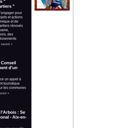
s "
rtiers "
S’engager pour
ojets et actions
mique et de
artiers rénovés
baine,
ions, des
blissements
 savoir +
- Conseil
ment d'un
nce un appel à
t touristique
 sur les communes
avoir +
l'Arbois : Se
ional - Aix-en-