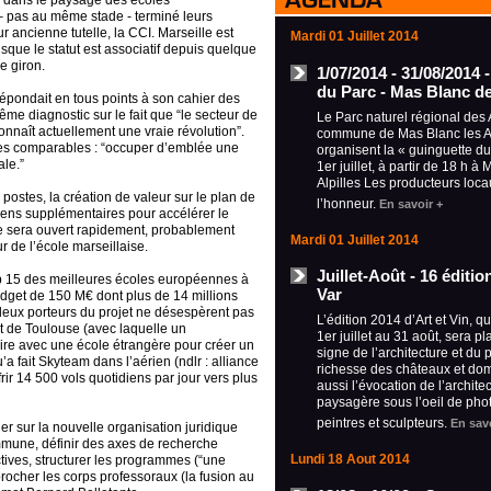
 dans le paysage des écoles
 – pas au même stade - terminé leurs
 ancienne tutelle, la CCI. Marseille est
Mardi 01 Juillet 2014
que le statut est associatif depuis quelque
e giron.
1/07/2014 - 31/08/2014 
du Parc - Mas Blanc de
répondait en tous points à son cahier des
ême diagnostic sur le fait que “le secteur de
Le Parc naturel régional des A
aît actuellement une vraie révolution”.
commune de Mas Blanc les Al
ues comparables : “occuper d’emblée une
organisent la « guinguette d
ale.”
1er juillet, à partir de 18 h à
Alpilles Les producteurs loca
postes, la création de valeur sur le plan de
l’honneur.
En savoir +
yens supplémentaires pour accélérer le
 sera ouvert rapidement, probablement
Mardi 01 Juillet 2014
r de l’école marseillaise.
Juillet-Août - 16 éditi
 Top 15 des meilleures écoles européennes à
Var
dget de 150 M€ dont plus de 14 millions
 deux porteurs du projet ne désespèrent pas
L’édition 2014 d’Art et Vin, q
t de Toulouse (avec laquelle un
1er juillet au 31 août, sera p
ire avec une école étrangère pour créer un
signe de l’architecture et du 
’a fait Skyteam dans l’aérien (ndlr : alliance
richesse des châteaux et do
ir 14 500 vols quotidiens par jour vers plus
aussi l’évocation de l’archite
paysagère sous l’oeil de pho
peintres et sculpteurs.
En savo
ller sur la nouvelle organisation juridique
commune, définir des axes de recherche
Lundi 18 Aout 2014
ctives, structurer les programmes (“une
procher les corps professoraux (la fusion au