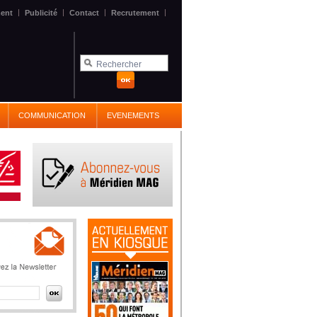
|
|
|
|
ent
Publicité
Contact
Recrutement
COMMUNICATION
EVENEMENTS