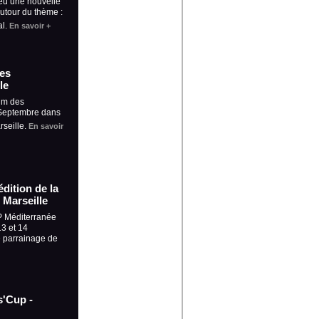
eu une nouvelle
autour du thème :
al.
En savoir +
es
le
um des
 Septembre dans
rseille.
En savoir
dition de la
 Marseille
P Méditerranée
13 et 14
e parrainage de
s'Cup -