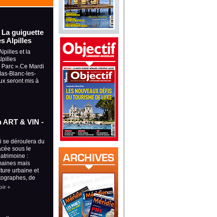
- La guiguette
s Alpilles
lpilles et la
pilles
u Parc ».Ce Mardi
 Mas-Blanc-les-
ux seront mis à
on ART & VIN -
ui se déroulera du
lacée sous le
patrimoine :
maines mais
cture urbaine et
tographes, de
ir +