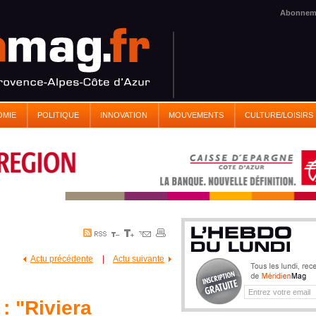
Abonnem
OMIE
POLITIQUE
INNOVATION
MOUVEMENTS
CULTURE/LOISIRS
Actu précédente
|
Actu suivante
: "Riviera