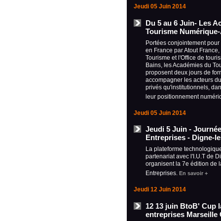
Jeudi 05 Juin 2014
Du 5 au 6 Juin- Les 
Tourisme Numérique-A
Portées conjointement pour 
en France par Atout France
Tourisme et l'Office de touri
Bains, les Académies du T
proposent deux jours de for
accompagner les acteurs du 
privés qu'institutionnels, da
leur positionnement numéri
Jeudi 05 Juin 2014
Jeudi 5 Juin - Journé
Entreprises - Digne-l
La plateforme technologiq
partenariat avec l'I.U.T de 
organisent la 7e édition de 
Entreprises.
En savoir +
Jeudi 12 Juin 2014
12 13 juin BtoB' Cup l
entreprises Marseille