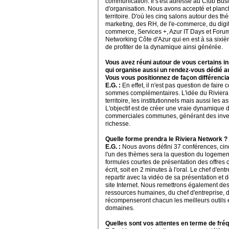
communication. Il s'est adressé au Club Busi
d'organisation. Nous avons accepté et planch
territoire. D'où les cinq salons
autour des th
marketing, des RH, de l'e-commerce, du digit
commerce, Services +, Azur IT Days et Foru
Networking Côte d'Azur qui en est à sa sixième
de profiter de la dynamique ainsi générée.
Vous avez réuni autour de vous certains in
qui organise aussi un rendez-vous dédié a
Vous vous positionnez de façon différenci
E.G. :
En effet, il n'est pas question de fair
sommes complémentaires. L'idée du Riviera N
territoire, les institutionnels mais aussi les 
L'objectif est de créer une vraie dynamique d
commerciales communes, générant des inves
richesse.
Quelle forme prendra le Riviera Network ?
E.G. :
Nous avons défini 37 conférences, cin
l'un des thèmes sera la question du logemen
formules courtes de présentation des offres
écrit, soit en 2 minutes à l'oral. Le chef d'en
repartir avec la vidéo de sa présentation et d
site Internet. Nous remettrons également de
ressources humaines, du chef d'entreprise, d
récompenseront chacun les meilleurs outils 
domaines.
Quelles sont vos attentes en terme de fréq