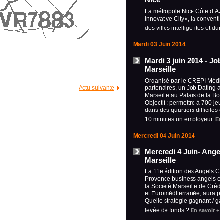
La métropole Nice Côte d’Az
Innovative City», la convent
des villes intelligentes et d
Mardi 03 Juin 2014
Mardi 3 juin 2014 - Jo
Marseille
Organisé par le CREPI Médi
partenaires, un Job Dating a
Actu suivante
Marseille au Palais de la B
Objectif : permettre à 700 j
dans des quartiers difficile
10 minutes un employeur.
E
Mercredi 04 Juin 2014
Mercredi 4 Juin- Ange
Marseille
La 11e édition des Angels C
Provence business angels e
la Société Marseille de Crédi
et Euroméditerranée, aura p
Quelle stratégie gagnant / 
levée de fonds ?
En savoir +