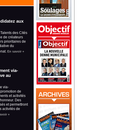
ndidatez aux
Talents des Cités
e de créateurs
rs prioritaires de
tiative du
énat.
En savoir +
ement via-
ive au
e via-
a promotion de
ents et activités
 l’honneur. Des
sés et permettront
 activités de
avoir +