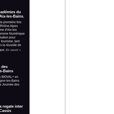
Académies du
ix-les-Bains.
la première fois
, Rhône Alpes
sme d'Aix-les-
ourisme Numérique
mation pour
tourisme, tant
ns la réussite de
que.
En savoir +
e des
es-Bains
ue BIOVAL+ en
Digne-les-Bains
la Journée des
a regate inter
 Cassis