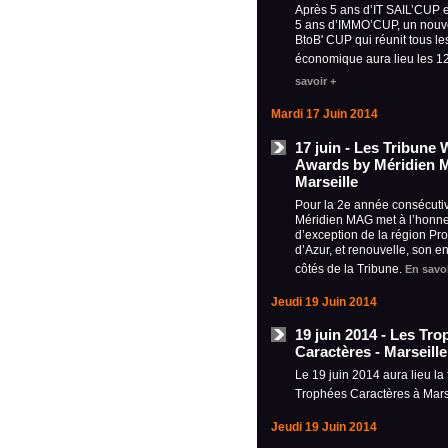
Après 5 ans d’IT SAIL’CUP
5 ans d’IMMO’CUP, un nouve
BtoB' CUP qui réunit tous le
économique aura lieu les 12
savoir +
Mardi 17 Juin 2014
17 juin - Les Tribune
Awards by Méridien 
Marseille
Pour la 2e année consécuti
Méridien MAG met à l’honn
d’exception de la région P
d’Azur, et renouvelle, son 
côtés de la Tribune.
En savoi
Jeudi 19 Juin 2014
19 juin 2014 - Les Tr
Caractères - Marseille
Le 19 juin 2014 aura lieu la 
Trophées Caractères à Mars
Jeudi 19 Juin 2014