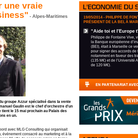
r une vraie
siness"
- Alpes-Maritimes
19/05/2014 -
PHILIPPE DE FONT
PRÉSIDENT DE LA BEI, À MA
“Aide toi et l'Europe t
Philippe de Fontaine Vive, v
la Banque européenne d’in
(BEI), était à Marseille ce v
pour signer des accords de
notamment en faveur des tra
(135 M€) et de l’Université A
de 120 M€).
du groupe Azzur spécialisé dans la vente
manuel Gaulin est le chef d'orchestre d'un
tient le 15 mai prochain au Palais des
ons en un.
bord avec MLG Consulting qui organisait
m
, événement consacré au marketing et à la