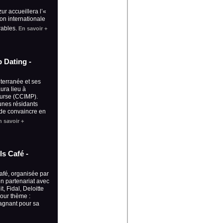
ur accueillera l’«
ion internationale
urables.
En savoir +
b Dating -
terranée et ses
ura lieu à
ourse (CCIMP).
eunes résidants
s de convaincre en
n savoir +
ls Café -
afé, organisée par
n partenariat avec
t, Fidal, Deloitte
our thème :
gagnant pour sa