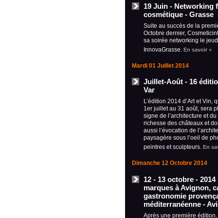
19 Juin - Networking f
cosmétique - Grasse
Suite au succès de la premi
Octobre dernier, Cosmeticin
sa soirée networking le jeud
InnovaGrasse.
En savoir +
Mardi 01 Juillet 2014
Juillet-Août - 16 édit
Var
L’édition 2014 d’Art et Vin, 
1er juillet au 31 août, sera 
signe de l’architecture et du
richesse des châteaux et d
aussi l’évocation de l’archit
paysagère sous l’oeil de ph
peintres et sculpteurs.
En sa
Dimanche 12 Octobre 2014
12 - 13 octobre - 2014
marques à Avignon, ca
gastronomie provença
méditerranéenne - Av
Après une première édition