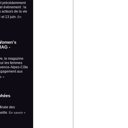
 et précédemment
l évènement : la
s acteurs de la vie
 et 13 juin.
En
 Women's
MAG -
ve, le magazine
eur les femmes
rovence-Alpes-Côte
engagement aux
r +
ophées
finale des
eille.
En savoir +