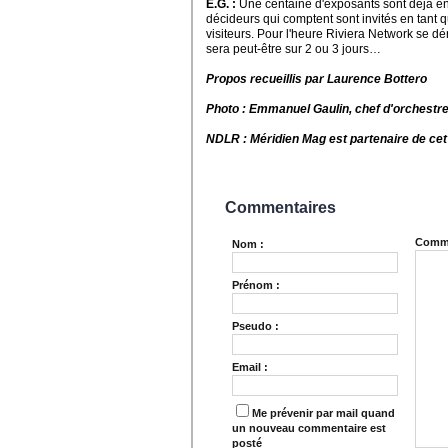
E.G. :
Une centaine d'exposants sont déjà en
décideurs qui comptent sont invités en tant
visiteurs. Pour l'heure Riviera Network se d
sera peut-être sur 2 ou 3 jours…
Propos recueillis par Laurence Bottero
Photo : Emmanuel Gaulin, chef d'orchestr
NDLR : Méridien Mag est partenaire de ce
Commentaires
Comme
Nom :
Prénom :
Pseudo :
Email :
Me prévenir par mail quand
un nouveau commentaire est
posté