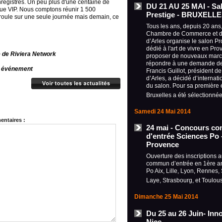
registrés. Un peu plus d'une centaine de
DU 21 AU 25 MAI - Sa
 que VIP. Nous comptons réunir 1 500
Prestige - BRUXELL
éroule sur une seule journée mais demain, ce
Tous les ans, depuis 20 ans,
Chambre de Commerce et d’
d’Arles organise le salon P
dédié à l'art de vivre en Pro
e de Riviera Network
proposer de nouveaux marc
répondre à une demande de
t événement
Francis Guillot, président d
d’Arles, a décidé d’internati
du salon. Pour sa première éd
Bruxelles a été sélectionné
Samedi 24 Mai 2014
ntaires :
24 mai - Concours c
d'entrée Sciences Po 
Provence
Ouverture des inscriptions 
commun d’entrée en 1ère a
Po Aix, Lille, Lyon, Rennes
Laye, Strasbourg, et Toulo
Dimanche 25 Mai 2014
Du 25 au 26 Juin- Inno
Nice