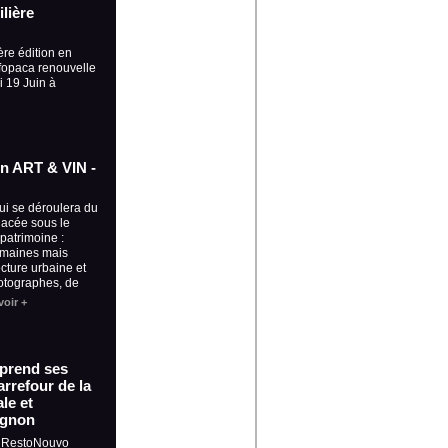
ilière
ère édition en
fopaca renouvelle
i 19 Juin à
ion ART & VIN -
qui se déroulera du
placée sous le
 patrimoine :
omaines mais
ecture urbaine et
otographes, de
voir +
 prend ses
rrefour de la
le et
ignon
, RestoNouvo