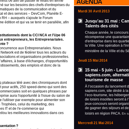
ness 06 afin de passer le relais en terme
é sur les besoins des chefs d'entreprises du
ématiques de la communication et du
Mardi 30 Avril 2013
al et des services
– DevCom, Planète E-
m RH – auxquels s'ajoute le Forum
Jusqu'au 31 mai : Ca
 édition et qui va se tenir en parallèle, afin
Talents des cités
Chaque année, le concours 
stitutionnels dont la CCI NCA et l'Upe 06
récompense une quarantain
ux entrepreneurs, les Entreprenariales.
d'entreprise dans les quartie
ante ?
la Ville. Une opération à l'ini
e concurrence aux Entreprenariales. Nous
ministère de la Ville et du S
etwork est de fédérer tous les acteurs du
associations et organisations professionnelles.
Jeudi 15 Mai 2014
'affaires, à base d'échanges, d'opportunités
tissements, des emplois et donc de la
15 mai - 5 juin - Lanc
sapiens.com, alternat
tourisme de masse
q plateaux télé avec des chroniqueurs dont
À l’occasion du lancement d
t pour actifs, 250 speed-demo qui sont des
sapiens.com, site dédié à l
 commerciales soit en quelques phrases par
l’eco-tourisme, les hébergem
treprise aura l'opportunité à l'issue du salon de
de loisirs insolites seront à
e l'utiliser par exemple pour alimenter son
jeux-concours seront organi
s Trophées, celui du marketing, des
de gagner des séjours et des
es IT et de l'e-commerce qui
et/ou les meilleures innovations dans ces
loisirs en région PACA.
En s
Mercredi 21 Mai 2014
uentation ?