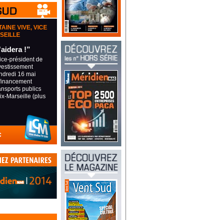
AINE VIVE, VICE
RSEILLE
'aidera !”
ice-président de
vestissement
endredi 16 mai
 financement
nsports publics
ix-Marseille (plus