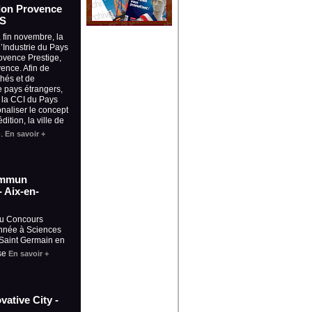
lon Provence
ES
 fin novembre, la
Industrie du Pays
rovence Prestige,
vence. Afin de
hés et de
 pays étrangers,
e la CCI du Pays
onaliser le concept
ition, la ville de
e.
En savoir +
ommun
- Aix-en-
au Concours
nnée à Sciences
, Saint Germain en
use
En savoir +
vative City -