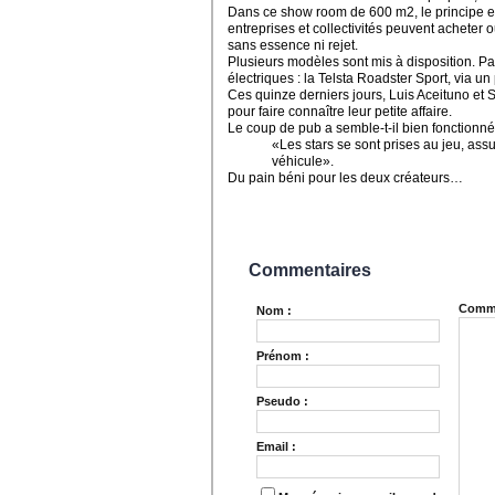
Dans ce show room de 600 m2, le principe est
entreprises et collectivités peuvent acheter 
sans essence ni rejet.
Plusieurs modèles sont mis à disposition. Par
électriques : la Telsta Roadster Sport, via un
Ces quinze derniers jours, Luis Aceituno et S
pour faire connaître leur petite affaire.
Le coup de pub a semble-t-il bien fonctionné
«Les stars se sont prises au jeu, ass
véhicule».
Du pain béni pour les deux créateurs…
Commentaires
Comme
Nom :
Prénom :
Pseudo :
Email :