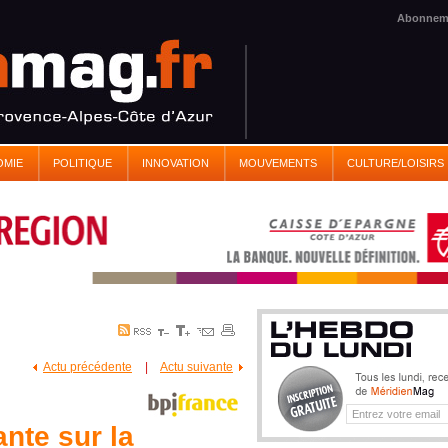
Abonnem
OMIE
POLITIQUE
INNOVATION
MOUVEMENTS
CULTURE/LOISIRS
Actu précédente
|
Actu suivante
nte sur la