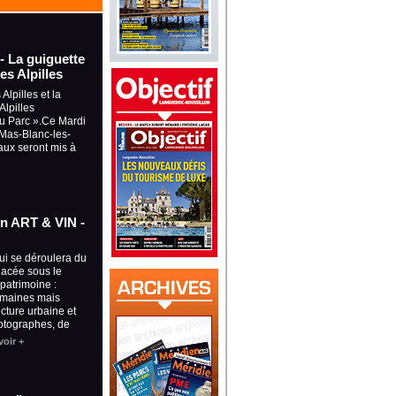
 - La guiguette
es Alpilles
Alpilles et la
lpilles
du Parc ».Ce Mardi
à Mas-Blanc-les-
aux seront mis à
ion ART & VIN -
qui se déroulera du
placée sous le
 patrimoine :
omaines mais
ecture urbaine et
otographes, de
voir +