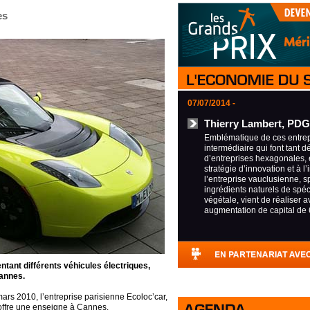
es
07/07/2014 -
Thierry Lambert, PDG
Emblématique de ces entrepr
intermédiaire qui font tant d
d’entreprises hexagonales, 
stratégie d’innovation et à l’
l’entreprise vauclusienne, s
ingrédients naturels de spéci
végétale, vient de réaliser 
augmentation de capital de 
tant différents véhicules électriques,
Cannes.
ars 2010, l’entreprise parisienne Ecoloc’car,
offre une enseigne à Cannes.