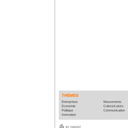
THÈMES
Entreprises
Mouvements
Economie
Culture/Loisirs
Politique
Communication
Innovation