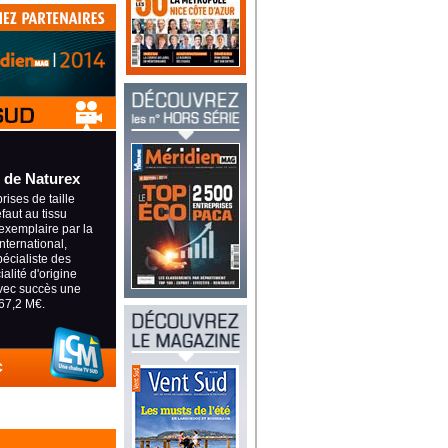
 de Naturex
ises de taille
éfaut au tissu
exemplaire par la
international,
pécialiste des
alité d'origine
avec succès une
67,2 M€.