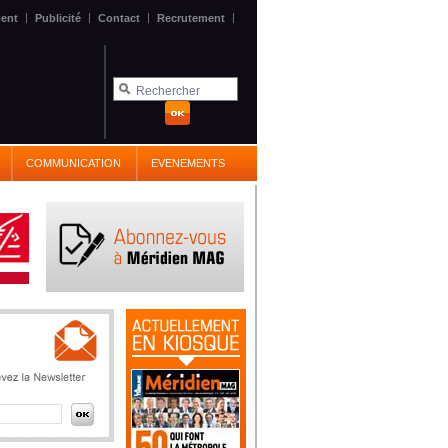
|
|
|
|
ent
Publicité
Contact
Recrutement
COMMUNICATION
EVENEMENTS