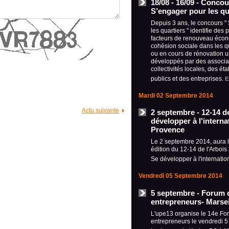
18/08 - 16/09 - Concou
S’engager pour les qu
Depuis 3 ans, le concours "
les quartiers " identifie des 
facteurs de renouveau écon
cohésion sociale dans les q
ou en cours de rénovation u
développés par des associa
collectivités locales, des ét
publics et des entreprises.
E
Mardi 02 Septembre 2014
Actu suivante
2 septembre - 12-14 de
développer à l'internat
Provence
Le 2 septembre 2014, aura 
édition du 12-14 de l'Arbois
Se développer à l'internatio
Vendredi 05 Septembre 2014
5 septembre - Forum 
entrepreneurs- Marsei
L'upe13 organise le 14e Fo
entrepreneurs le vendredi 