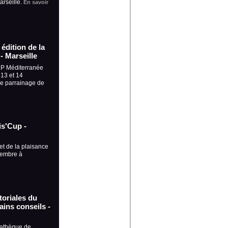
arseille.
En savoir
édition de la
- Marseille
UP Méditerranée
 13 et 14
le parrainage de
is'Cup -
et de la plaisance
tembre à
toriales du
ins conseils -
iathèque de