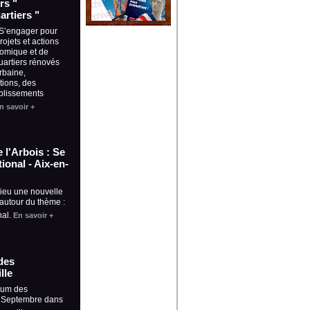
rs "
artiers "
 S’engager pour
projets et actions
omique et de
uartiers rénovés
rbaine,
tions, des
ablissements
n savoir +
 l'Arbois : Se
ional - Aix-en-
lieu une nouvelle
 autour du thème :
nal.
En savoir +
des
lle
rum des
5 Septembre dans