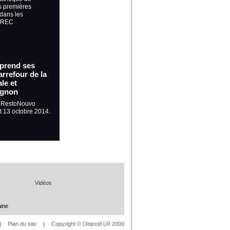
s premières
dans les
 GREC
 prend ses
rrefour de la
le et
ignon
, RestoNouvo
et 13 octobre 2014.
Vidéos
s
aine
|
Plan du site
|
Copyright © Objectif LR 2009