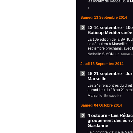
les locaux de Kedge BS à M
+
Samedi 13 Septembre 2014
13-14 septembre - 10e 
Baticup Méditerranée 
La 10e édition de la BATIC
se déroulera à Marseille les
septembre prochains, avec 
Nathalie SIMON.
En savoir +
Jeudi 18 Septembre 2014
18-21 septembre - Jur
Marseille
Les 24e rencontres du droit 
auront lieu du 18 au 21 sep
Marseille.
En savoir +
Samedi 04 Octobre 2014
4 octobre - Les Rédac
groupement des écriva
Gardanne
Le 4 octobre 2014 à la Méd