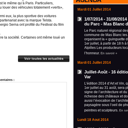
 le même qu’à Paris. Particuliers,
ou louer des véhicules totalement «verts»,
Mardi 01 Juillet 2014
mi eux, la plus sportive des voitures
1/07/2014 - 31/08/2014
 partenariat avec la marque Telsta.
du Parc - Mas Blanc d
ergio Serna ont profité du Festival du film
Le Parc naturel régional des 
.
commune de Mas Blanc les A
ure la société. Certaines ont même loué un
organisent la « guinguette 
1er juillet, à partir de 18 h 
Alpilles Les producteurs loc
l’honneur.
En savoir +
Mardi 01 Juillet 2014
Juillet-Août - 16 édit
Var
ntaires :
L’édition 2014 d’Art et Vin, 
1er juillet au 31 août, sera 
signe de l’architecture et du
richesse des châteaux et d
aussi l’évocation de l’archit
paysagère sous l’oeil de ph
peintres et sculpteurs.
En sa
Lundi 18 Aout 2014