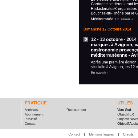
Gardanne se dérouleront le
Rédactoriales® organisées 
Bouches-du-Rhône par le
Méditerranée.
En savoir +
Dimanche 12 Octobre 2014
12 - 13 octobre - 2014
marques à Avignon, ca
gastronomie provença
méditerranéenne - Av
Après une première édition
s'installe à Avignon, les 12 
En savoir +
PRATIQUE
UTILES
Archives
Recrutement
Vent-Sud
Abonnement
Objectif LR
Publicité
Objectif New
Contact
Objectif Aquit
Contact
|
Mentions légales
|
Crédits