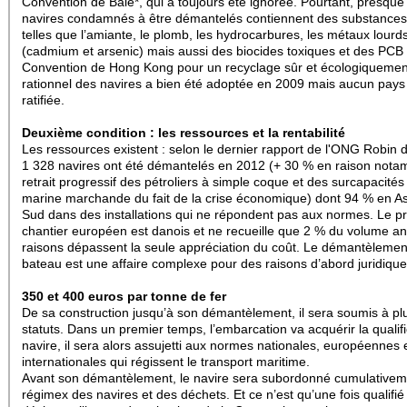
Convention de Bâle*, qui a toujours été ignorée. Pourtant, presque
navires condamnés à être démantelés contiennent des substance
telles que l’amiante, le plomb, les hydrocarbures, les métaux lourd
(cadmium et arsenic) mais aussi des biocides toxiques et des PC
Convention de Hong Kong pour un recyclage sûr et écologiquemen
rationnel des navires a bien été adoptée en 2009 mais aucun pays 
ratifiée.
Deuxième condition : les ressources et la rentabilité
Les ressources existent : selon le dernier rapport de l'ONG Robin 
1 328 navires ont été démantelés en 2012 (+ 30 % en raison not
retrait progressif des pétroliers à simple coque et des surcapacités
marine marchande du fait de la crise économique) dont 94 % en As
Sud dans des installations qui ne répondent pas aux normes. Le p
chantier européen est danois et ne recueille que 2 % du volume a
raisons dépassent la seule appréciation du coût. Le démantèlemen
bateau est une affaire complexe pour des raisons d’abord juridique
350 et 400 euros par tonne de fer
De sa construction jusqu’à son démantèlement, il sera soumis à pl
statuts. Dans un premier temps, l’embarcation va acquérir la qualif
navire, il sera alors assujetti aux normes nationales, européennes 
internationales qui régissent le transport maritime.
Avant son démantèlement, le navire sera subordonné cumulativem
régimex des navires et des déchets. Et ce n’est qu’une fois qualifié