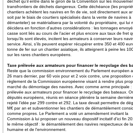
déchet qu’il entre dans le giron de la Convention sur les mouveme
transfrontiers de déchets dangereux.
Cette déchéance (les proprié
chantiers achètent les navires en fin de vie, soit directement aux a
soit par le biais de courtiers spécialisés dans la vente de navires à
démanteler) se matérialisera par la volonté du propriétaire, qui lu
décidera en fonction d’autres considérations : les tonnages envoyés
casse sont liés au cours de l’acier et plus encore aux taux de fret q
lorsqu’ils sont élevés, incitent les armateurs à conserver leurs navi
service. Ainsi, s’ils peuvent espérer récupérer entre 350 et 400 eur
tonne de fer sur un chantier asiatique, ils atteignent à peine les 10
sur les rares chantiers européens.
Taxe prélevée aux armateurs pour financer le recyclage des b
Reste que la commission environnement du Parlement européen a 
26 mars dernier, par 60 voix pour et 2 voix contre, une proposition
règlement de la Commission européenne visant à rendre plus prop
marché du démontage des navires. Avec comme arme principale :
prélevée aux armateurs pour financer le recyclage des bateaux.
Or
députés européens, réunis en séance plénière la semaine dernière
rejeté l’idée par 299 contre et 292. La taxe devait permettre de d
M€ par an et subventionner les chantiers de démantèlement consi
comme propres. Le Parlement a voté un amendement invitant la
Commission à lui proposer un nouveau dispositif incitatif d'ici fin 2
le même objectif : le démantèlement des navires respectueux de la
humaine et de l'environnement.