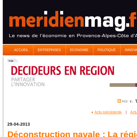
ACCUEIL
ENTREPRISES
ECONOMIE
POLITIQUE
INNOV
Actu précédente
|
Act
29-04-2013
Déconstruction navale : La rég