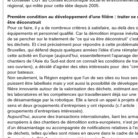
le conseiller CGT au Conseil économique social et environnementa
régional, qui milite pour cette idée depuis 2005.
Première condition au développement d'une filière : traiter ce 
être déconstruit
Pour ce faire, il y a de nombreux critères à satisfaire, au-delà des s
équipements et personnel qualifié. Car la démolition impose inévit
de se pencher sur le traitement de “ce qui va être déconstruit” c’est
les déchets. Et c’est précisément pour répondre à cette problémat
Bruxelles, qui défend depuis quelques années l’idée d’une réimpla
cette activité en Europe (aujourd’hui, essentiellement l’apanage de
chantiers de l’Asie du Sud-est dont on connaît les conditions de tra
ses ouvriers), a décidé d'agréer des sites intéressés pour des “cim
pour bateaux.
Non seulement, la Région espère que l’un de ses sites ou tous ses 
puissent être labellisés mais y voit aussi la possibilité de développ
filière innovante autour de la valorisation des déchets, estimant avoi
les laboratoires et les compétences qui travailleraient déjà sur une 
de désamantiage par la robotique. Elle a lancé un appel à projets 
sens et deux groupements d’entreprises y ont répondu (c.f article 
groupements d’entreprises intéressés).
Aujourd’hui, aucune des transactions internationales, liant les arm
européens à des chantiers de démolition extra-européens, n’est pre
d’un désamiantage ou accompagnée de notifications relatives à l’e
de déchets, telles qu’elles sont mises en œuvre dans le cadre de l