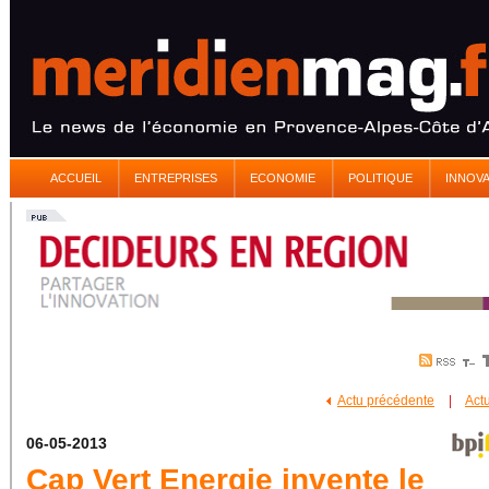
ACCUEIL
ENTREPRISES
ECONOMIE
POLITIQUE
INNOV
Actu précédente
|
Act
06-05-2013
Cap Vert Energie invente le