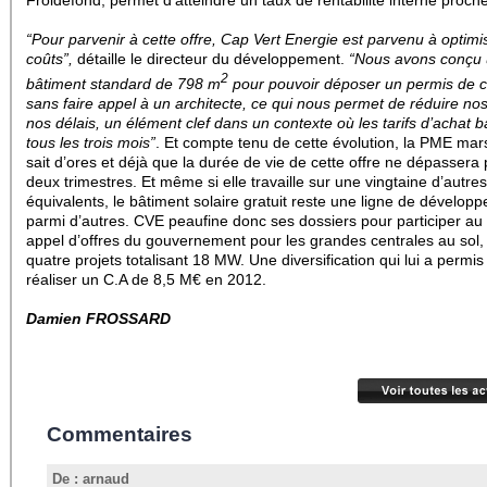
Froidefond, permet d’atteindre un taux de rentabilité interne proch
“Pour parvenir à cette offre, Cap Vert Energie est parvenu à optimi
coûts”,
détaille le directeur du développement.
“Nous avons conçu
2
bâtiment standard de 798 m
pour pouvoir déposer un permis de c
sans faire appel à un architecte, ce qui nous permet de réduire nos
nos délais, un élément clef dans un contexte où les tarifs d’achat b
tous les trois mois”
. Et compte tenu de cette évolution, la PME mars
sait d’ores et déjà que la durée de vie de cette offre ne dépassera
deux trimestres. Et même si elle travaille sur une vingtaine d’autres
équivalents, le bâtiment solaire gratuit reste une ligne de dévelop
parmi d’autres.
CVE peaufine donc ses dossiers pour participer au
appel d’offres du gouvernement pour les grandes centrales au sol,
quatre projets totalisant 18 MW. Une diversification qui lui a permis
réaliser un C.A de 8,5 M€ en 2012.
Damien FROSSARD
Commentaires
De : arnaud