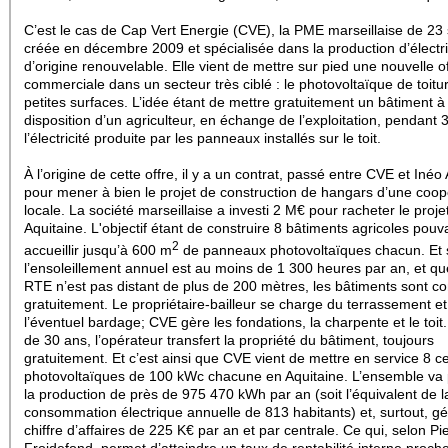
C’est le cas de Cap Vert Energie (CVE), la PME marseillaise de 23 
créée en décembre 2009 et spécialisée dans la production d’électri
d’origine renouvelable. Elle vient de mettre sur pied une nouvelle o
commerciale dans un secteur très ciblé : le photovoltaïque de toitu
petites surfaces. L’idée étant de mettre gratuitement un bâtiment à
disposition d’un agriculteur, en échange de l’exploitation, pendant 
l’électricité produite par les panneaux installés sur le toit.
À l’origine de cette offre, il y a un contrat, passé entre CVE et Inéo
pour mener à bien le projet de construction de hangars d’une coop
locale. La société marseillaise a investi 2 M€ pour racheter le proje
Aquitaine. L'objectif étant de construire 8 bâtiments agricoles pouv
2
accueillir jusqu’à 600 m
de panneaux photovoltaïques chacun. Et 
l’ensoleillement annuel est au moins de 1 300 heures par an, et q
RTE n’est pas distant de plus de 200 mètres, les bâtiments sont co
gratuitement. Le propriétaire-bailleur se charge du terrassement e
l’éventuel bardage; CVE gère les fondations, la charpente et le toit
de 30 ans, l’opérateur transfert la propriété du bâtiment, toujours
gratuitement. Et c’est ainsi que CVE vient de mettre en service 8 c
photovoltaïques de 100 kWc chacune en Aquitaine. L’ensemble va
la production de près de 975 470 kWh par an (soit l’équivalent de l
consommation électrique annuelle de 813 habitants) et, surtout, g
chiffre d’affaires de 225 K€ par an et par centrale. Ce qui, selon Pi