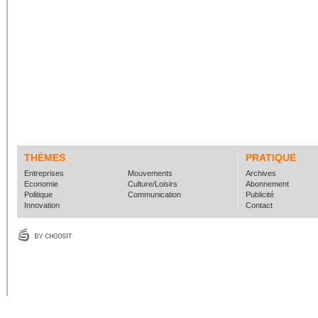
THÈMES
PRATIQUE
Entreprises
Mouvements
Archives
Economie
Culture/Loisirs
Abonnement
Politique
Communication
Publicité
Innovation
Contact