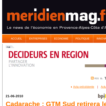
ACCUEIL
ENTREPRISES
ECONOMIE
POLITIQUE
INNOV
Actu précédente
|
Act
21-06-2010
Cadarache : GTM Sud retirera l