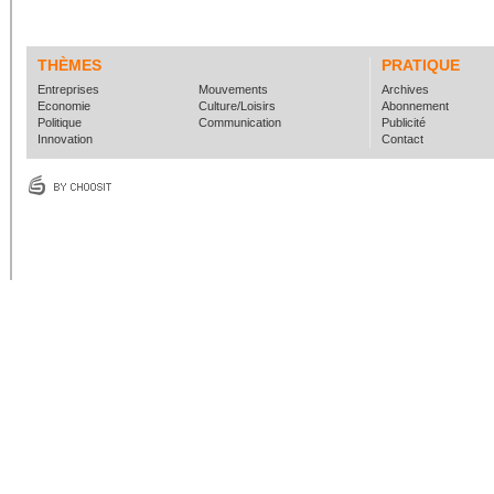
THÈMES
PRATIQUE
Entreprises
Mouvements
Archives
Economie
Culture/Loisirs
Abonnement
Politique
Communication
Publicité
Innovation
Contact