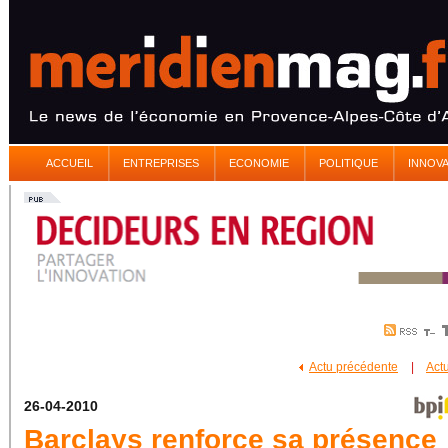
ACCUEIL
ENTREPRISES
ECONOMIE
POLITIQUE
INNOV
Actu précédente
|
Act
26-04-2010
Barclays renforce sa présence