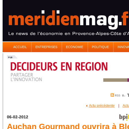
ACCUEIL
ENTREPRISES
ECONOMIE
POLITIQUE
INNOV
Actu précédente
|
Act
06-02-2012
Auchan Gourmand ouvrira à Bl