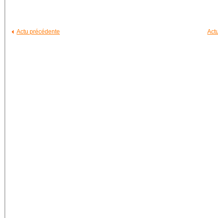
Actu précédente
Act