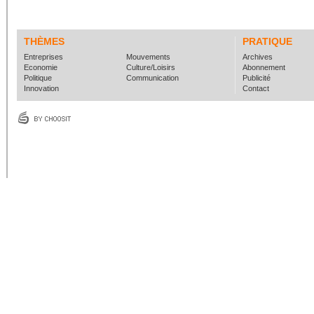
THÈMES
PRATIQUE
Entreprises
Mouvements
Archives
Economie
Culture/Loisirs
Abonnement
Politique
Communication
Publicité
Innovation
Contact