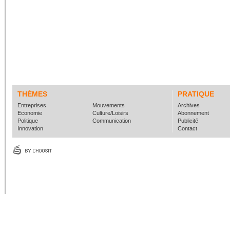
THÈMES
PRATIQUE
Entreprises
Mouvements
Archives
Economie
Culture/Loisirs
Abonnement
Politique
Communication
Publicité
Innovation
Contact