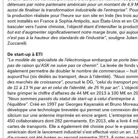
détenues par notre partenaire américain pour un montant de 4,9 
aussi de finaliser la transformation industrielle de l'entreprise"
. Pour
la production réalisée pour l'heure sur son site en Inde (les trois au
sont installés en France à Sophia Antipolis, aux États-Unis et en C
basculer vers l'usine chinoise, l'objectif étant d'intensifier la produc
but est d'augmenter significativement notre marge brute, qui aujou
n'est pas à la hauteur des standards de l'industrie"
, souligne Julien
Zuccarelli.
De start-up à ETI
"
Le modèle de spécialiste de l'électronique embarqué se porte bien, 
pas de raison qu'ASK ne suive pas ce chemin"
. La levée de fonds 
également permettre de doubler le nombre de commerciaux – huit
aujourd'hui (six dédiés au transport, deux à l'identité).
"Nous somm
des marchés de croissance"
, poursuit le DG,
"celui du transport p
de 11 à 13 % par an et celui de l'identité, de 25 % par an".
L'objecti
faire grimper le chiffre d'affaires de 44 M€ en 2013 à 100 M€ en 2
"Nous sommes passés du statut de start-up à celui d'entreprise à
l'équilibre"
. Créé en 1997 par Georges Kayanakis et Bruno Moreau
développe une technologie brevetée qui permet une connexion dir
silicium sur une antenne imprimée en encre argent. L'entreprise e
450 collaborateurs dont 282 permanents. En 2013, elle a livré 4 mil
cartes de transports. Elle a également été choisie pour le e-passep
américain dont le lancement industriel s'est effectué voici un an. 1,5
d'e-covers ont été livrées au second semestre 2013. À noter que l