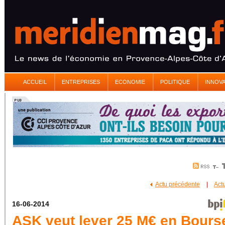
ACCUEIL
ENTREPRISES
ECONOMIE
POLITIQUE
INNOV
Actu précédente
|
Act
16-06-2014
ASK veut lever 25 M€ en Bours